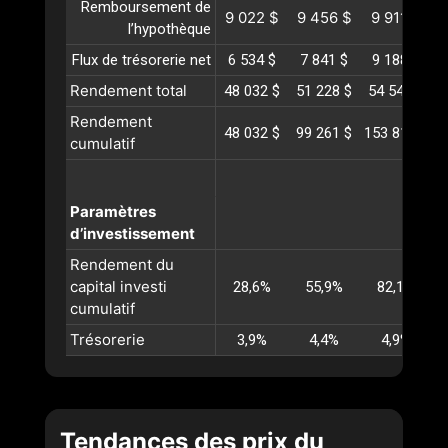
Remboursement de
9 022 $
9 456 $
9 911 $
1
l’hypothèque
Flux de trésorerie net
6 534 $
7 841 $
9 188 $
1
Rendement total
48 032 $
51 228 $
54 549 $
5
Rendement
48 032 $
99 261 $
153 811 $
2
cumulatif
Paramètres
d’investissement
Rendement du
capital investi
28,6%
55,9%
82,1%
cumulatif
Trésorerie
3,9%
4,4%
4,9%
Tendances des prix du