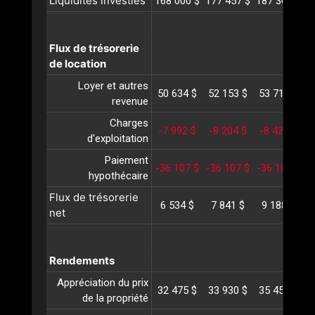
Liquidités investies
168 000 $
177 457 $
187 368 $
1
Flux de trésorerie
de location
Loyer et autres
50 634 $
52 153 $
53 717 $
5
revenue
Charges
-7 992 $
-8 204 $
-8 421 $
-
d'exploitation
Paiement
-36 107 $
-36 107 $
-36 107 $
-
hypothécaire
Flux de trésorerie
6 534 $
7 841 $
9 188 $
1
net
Rendements
Appréciation du prix
32 475 $
33 930 $
35 450 $
3
de la propriété