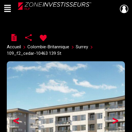
Menu
Live
En Direct
Accueil
Colombie-Britannique
Surrey
109_f2_cedar-10463 139 St
<
>