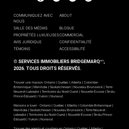
COMMUNIQUEZ AVEC
ABOUT
NOUS
SALLE DES MÉDIAS
BLOGUE
PROPRIÉTÉS LUXUEUSES
COMMERCIAL
AVIS JURIDIQUE
CONFIDENTIALITÉ
TÉMOINS
ACCESSIBILITÉ
© SERVICES IMMOBILIERS BRIDGEMARQ
,
MD
2026.
TOUS DROITS RÉSERVÉS.
Trouver une maison
Ontario
|
Québec
|
Alberta
|
Colombie-
Britannique
|
Manitoba
|
Saskatchewan
|
Nouveau-Brunswick
|
Terre-
Neuve-et-Labrador
|
Territoires du Nord-Ouest
|
Nouvelle-Écosse
|
Île-du-
Prince-Édouard
|
Yukon
|
Nunavut
.
Maisons à louer -
Ontario
|
Québec
|
Alberta
|
Colombie-Britannique
|
Manitoba
|
Saskatchewan
|
Nouveau-Brunswick
|
Terre-Neuve-et-
Labrador
|
Territoires du Nord-Ouest
|
Nouvelle-Écosse
|
Île-du-Prince-
Édouard
|
Yukon
|
Nunavut
.
Trouver des agents et courtiers en
Ontario
|
Québec
|
Alberta
|