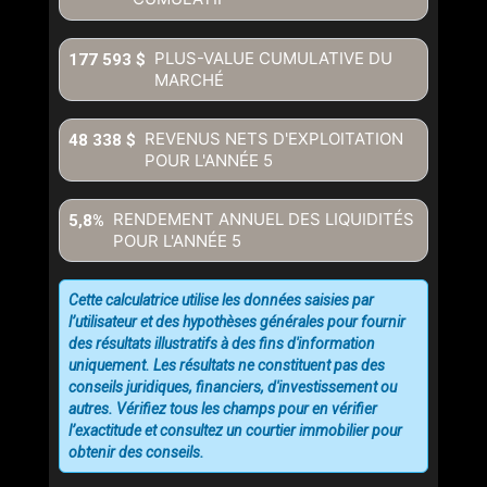
PLUS-VALUE CUMULATIVE DU
177 593 $
MARCHÉ
REVENUS NETS D'EXPLOITATION
48 338 $
POUR L'ANNÉE
5
RENDEMENT ANNUEL DES LIQUIDITÉS
5,8%
POUR L'ANNÉE
5
Cette calculatrice utilise les données saisies par
l’utilisateur et des hypothèses générales pour fournir
des résultats illustratifs à des fins d'information
uniquement. Les résultats ne constituent pas des
conseils juridiques, financiers, d'investissement ou
autres. Vérifiez tous les champs pour en vérifier
l’exactitude et consultez un courtier immobilier pour
obtenir des conseils.