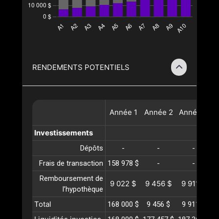
RENDEMENTS POTENTIELS
Année
1
Année
2
Année
3
A
Investissements
Dépôts
-
-
-
Frais de transaction
158 978 $
-
-
Remboursement de
9 022 $
9 456 $
9 911 $
1
l’hypothèque
Total
168 000 $
9 456 $
9 911 $
1