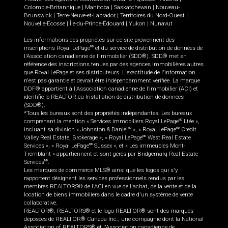
Colombie-Britannique
|
Manitoba
|
Saskatchewan
|
Nouveau-
Brunswick
|
Terre-Neuve-et-Labrador
|
Territoires du Nord-Ouest
|
Nouvelle-Écosse
|
Île-du-Prince-Édouard
|
Yukon
|
Nunavut
Les informations des propriétés sur ce site proviennent des
inscriptions Royal LePage
et du service de distribution de données de
MD
l'Association canadienne de l’immobilier (SDD®). SDD® met en
référence des inscriptions tenues par des agences immobilières autres
que Royal LePage et ses distributeurs. L'exactitude de l'information
n'est pas garantie et devrait être indépendamment vérifiée. La marque
DDF® appartient à l'Association canadienne de l’immobilier (ACI) et
identifie le REALTOR.ca Installation de distribution de données
(SDD®).
*Tous les bureaux sont des propriétés indépendantes. Les bureaux
comprenant la mention « Services immobiliers Royal LePage
Ltée »,
MD
incluant sa division « Johnston & Daniel
», « Royal LePage
Credit
MD
MD
Valley Real Estate, Brokerage », « Royal LePage
West Real Estate
MD
Services », « Royal LePage
Sussex », et « Les immeubles Mont-
MD
Tremblant » appartiennent et sont gérés par Bridgemarq Real Estate
Services
.
MD
Les marques de commerce MLS® ainsi que les logos qui s'y
rapportent désignent les services professionnels rendus par les
membres REALTORS® de l'ACI en vue de l'achat, de la vente et de la
location de biens immobiliers dans le cadre d'un système de vente
collaborative.
REALTOR®, REALTORS® et le logo REALTOR® sont des marques
déposées de REALTOR® Canada Inc., une compagnie dont la National
Association of REALTORS® et l'Association canadienne de