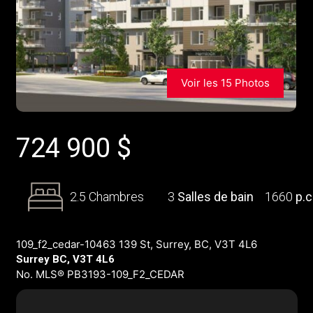
Voir les 15 Photos
724 900
$
2.5 Chambres
3
Salles de bain
1660
p.c
109_f2_cedar-10463 139 St, Surrey, BC, V3T 4L6
Surrey BC, V3T 4L6
No. MLS® PB3193-109_F2_CEDAR