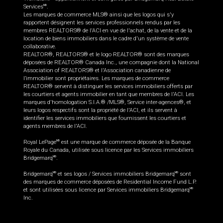
Services
.
MD
Les marques de commerce MLS® ainsi que les logos qui s'y
rapportent désignent les services professionnels rendus par les
membres REALTORS® de l'ACI en vue de l'achat, de la vente et de la
location de biens immobiliers dans le cadre d'un système de vente
collaborative.
REALTOR®, REALTORS® et le logo REALTOR® sont des marques
déposées de REALTOR® Canada Inc., une compagnie dont la National
Association of REALTORS® et l'Association canadienne de
l’immobilier sont propriétaires. Les marques de commerce
REALTOR® servent à distinguer les services immobiliers offerts par
les courtiers et agents immobilier en tant que membres de l'ACI. Les
marques d'homologation S.I.A.® /MLS®, Service inter-agences®, et
leurs logos respectifs sont la propriété de l'ACI, et ils servent à
identifier les services immobiliers que fournissent les courtiers et
agents membres de l'ACI.
Royal LePage
est une marque de commerce déposée de la Banque
MD
Royale du Canada, utilisée sous licence par les Services immobiliers
Bridgemarq
.
MD
Bridgemarq
et ses logos / Services immobiliers Bridgemarq
sont
MD
MD
des marques de commerce déposées de Residential Income Fund L.P.
et sont utilisées sous licence par Services immobiliers Bridgemarq
MD
Inc.