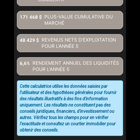
PLUS-VALUE CUMULATIVE DU
171 468 $
MARCHÉ
REVENUS NETS D'EXPLOITATION
48 429 $
POUR L'ANNÉE
5
RENDEMENT ANNUEL DES LIQUIDITÉS
6,6%
POUR L'ANNÉE
5
Cette calculatrice utilise les données saisies par
l’utilisateur et des hypothèses générales pour fournir
des résultats illustratifs à des fins d'information
uniquement. Les résultats ne constituent pas des
conseils juridiques, financiers, d'investissement ou
autres. Vérifiez tous les champs pour en vérifier
l’exactitude et consultez un courtier immobilier pour
obtenir des conseils.