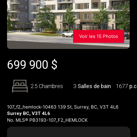
Voir les 15 Photos
699 900
$
2.5 Chambres
3
Salles de bain
1677
p.c
107_f2_hemlock-10463 139 St, Surrey, BC, V3T 4L6
Surrey BC, V3T 4L6
No. MLS® PB3193-107_F2_HEMLOCK