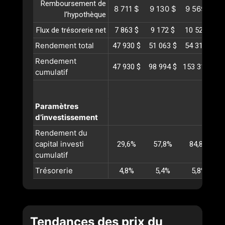
Remboursement de
8 711 $
9 130 $
9 569 $
1
l’hypothèque
Flux de trésorerie net
7 863 $
9 172 $
10 520 $
1
Rendement total
47 930 $
51 063 $
54 318 $
5
Rendement
47 930 $
98 994 $
153 312 $
2
cumulatif
Paramètres
d’investissement
Rendement du
capital investi
29,6%
57,8%
84,8%
cumulatif
Trésorerie
4,8%
5,4%
5,8%
Tendances des prix du