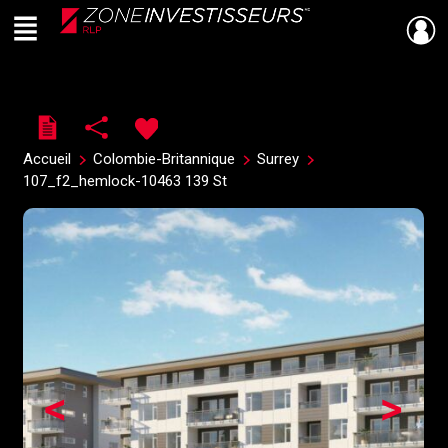
Menu
Live
En Direct
Accueil
Colombie-Britannique
Surrey
107_f2_hemlock-10463 139 St
<
>