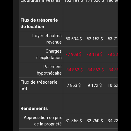
Liquidités investies
162 189 $
171 320 $
180 889 $
1
Flux de trésorerie
de location
Loyer et autres
50 634 $
52 153 $
53 717 $
5
revenue
Charges
-7 908 $
-8 118 $
-8 334 $
-
d'exploitation
Paiement
-34 862 $
-34 862 $
-34 862 $
-
hypothécaire
Flux de trésorerie
7 863 $
9 172 $
10 520 $
1
net
Rendements
Appréciation du prix
31 355 $
32 760 $
34 227 $
3
de la propriété