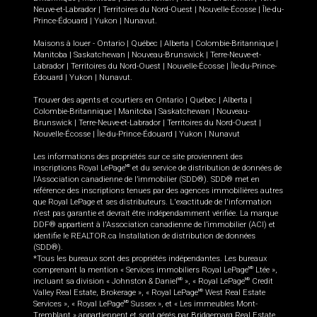
Neuve-et-Labrador
|
Territoires du Nord-Ouest
|
Nouvelle-Écosse
|
Île-du-
Prince-Édouard
|
Yukon
|
Nunavut
.
Maisons à louer -
Ontario
|
Québec
|
Alberta
|
Colombie-Britannique
|
Manitoba
|
Saskatchewan
|
Nouveau-Brunswick
|
Terre-Neuve-et-
Labrador
|
Territoires du Nord-Ouest
|
Nouvelle-Écosse
|
Île-du-Prince-
Édouard
|
Yukon
|
Nunavut
.
Trouver des agents et courtiers en
Ontario
|
Québec
|
Alberta
|
Colombie-Britannique
|
Manitoba
|
Saskatchewan
|
Nouveau-
Brunswick
|
Terre-Neuve-et-Labrador
|
Territoires du Nord-Ouest
|
Nouvelle-Écosse
|
Île-du-Prince-Édouard
|
Yukon
|
Nunavut
Les informations des propriétés sur ce site proviennent des
inscriptions Royal LePage
et du service de distribution de données de
MD
l'Association canadienne de l’immobilier (SDD®). SDD® met en
référence des inscriptions tenues par des agences immobilières autres
que Royal LePage et ses distributeurs. L'exactitude de l'information
n'est pas garantie et devrait être indépendamment vérifiée. La marque
DDF® appartient à l'Association canadienne de l’immobilier (ACI) et
identifie le REALTOR.ca Installation de distribution de données
(SDD®).
*Tous les bureaux sont des propriétés indépendantes. Les bureaux
comprenant la mention « Services immobiliers Royal LePage
Ltée »,
MD
incluant sa division « Johnston & Daniel
», « Royal LePage
Credit
MD
MD
Valley Real Estate, Brokerage », « Royal LePage
West Real Estate
MD
Services », « Royal LePage
Sussex », et « Les immeubles Mont-
MD
Tremblant » appartiennent et sont gérés par Bridgemarq Real Estate