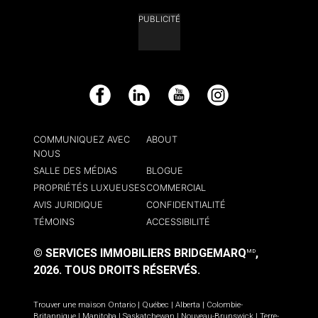
PUBLICITÉ
Facebook
LinkedIn
YouTube
Instagram
COMMUNIQUEZ AVEC
ABOUT
NOUS
SALLE DES MÉDIAS
BLOGUE
PROPRIÉTÉS LUXUEUSES
COMMERCIAL
AVIS JURIDIQUE
CONFIDENTIALITÉ
TÉMOINS
ACCESSIBILITÉ
© SERVICES IMMOBILIERS BRIDGEMARQ
,
MD
2026.
TOUS DROITS RÉSERVÉS.
Trouver une maison
Ontario
|
Québec
|
Alberta
|
Colombie-
Britannique
|
Manitoba
|
Saskatchewan
|
Nouveau-Brunswick
|
Terre-