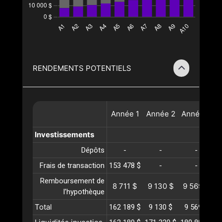
RENDEMENTS POTENTIELS
Année
1
Année
2
Année
3
A
Investissements
Dépôts
-
-
-
Frais de transaction
153 478 $
-
-
Remboursement de
8 711 $
9 130 $
9 569 $
1
l’hypothèque
Total
162 189 $
9 130 $
9 569 $
1