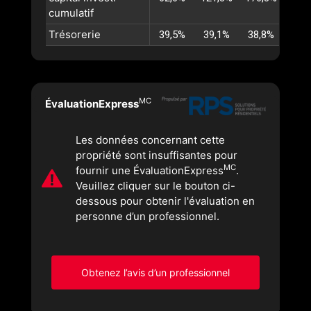
cumulatif
Trésorerie
39,5%
39,1%
38,8%
38,
MC
ÉvaluationExpress
Les données concernant cette
propriété sont insuffisantes pour
MC
fournir une ÉvaluationExpress
.
Veuillez cliquer sur le bouton ci-
dessous pour obtenir l'évaluation en
personne d’un professionnel.
Obtenez l’avis d’un professionnel