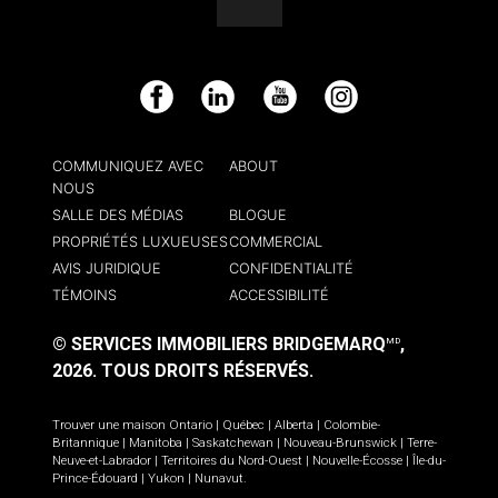
Facebook
LinkedIn
YouTube
Instagram
COMMUNIQUEZ AVEC
ABOUT
NOUS
SALLE DES MÉDIAS
BLOGUE
PROPRIÉTÉS LUXUEUSES
COMMERCIAL
AVIS JURIDIQUE
CONFIDENTIALITÉ
TÉMOINS
ACCESSIBILITÉ
© SERVICES IMMOBILIERS BRIDGEMARQ
,
MD
2026.
TOUS DROITS RÉSERVÉS.
Trouver une maison
Ontario
|
Québec
|
Alberta
|
Colombie-
Britannique
|
Manitoba
|
Saskatchewan
|
Nouveau-Brunswick
|
Terre-
Neuve-et-Labrador
|
Territoires du Nord-Ouest
|
Nouvelle-Écosse
|
Île-du-
Prince-Édouard
|
Yukon
|
Nunavut
.