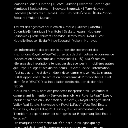
Maisons à louer -
Ontario
|
Québec
|
Alberta
|
Colombie-Britannique
|
Manitoba
|
Saskatchewan
|
Nouveau-Brunswick
|
Terre-Neuve-et-
Labrador
|
Territoires du Nord-Ouest
|
Nouvelle-Écosse
|
Île-du-Prince-
Édouard
|
Yukon
|
Nunavut
.
Trouver des agents et courtiers en
Ontario
|
Québec
|
Alberta
|
Colombie-Britannique
|
Manitoba
|
Saskatchewan
|
Nouveau-
Brunswick
|
Terre-Neuve-et-Labrador
|
Territoires du Nord-Ouest
|
Nouvelle-Écosse
|
Île-du-Prince-Édouard
|
Yukon
|
Nunavut
Les informations des propriétés sur ce site proviennent des
inscriptions Royal LePage
et du service de distribution de données de
MD
l'Association canadienne de l’immobilier (SDD®). SDD® met en
référence des inscriptions tenues par des agences immobilières autres
que Royal LePage et ses distributeurs. L'exactitude de l'information
n'est pas garantie et devrait être indépendamment vérifiée. La marque
DDF® appartient à l'Association canadienne de l’immobilier (ACI) et
identifie le REALTOR.ca Installation de distribution de données
(SDD®).
*Tous les bureaux sont des propriétés indépendantes. Les bureaux
comprenant la mention « Services immobiliers Royal LePage
Ltée »,
MD
incluant sa division « Johnston & Daniel
», « Royal LePage
Credit
MD
MD
Valley Real Estate, Brokerage », « Royal LePage
West Real Estate
MD
Services », « Royal LePage
Sussex », et « Les immeubles Mont-
MD
Tremblant » appartiennent et sont gérés par Bridgemarq Real Estate
Services
.
MD
Les marques de commerce MLS® ainsi que les logos qui s'y
rapportent désignent les services professionnels rendus par les