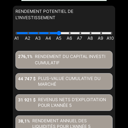
RENDEMENT POTENTIEL DE
L'INVESTISSEMENT
RENDEMENT DU CAPITAL INVESTI
276,1%
CUMULATIF
PLUS-VALUE CUMULATIVE DU
44 747 $
MARCHÉ
REVENUS NETS D'EXPLOITATION
31 921 $
POUR L'ANNÉE
5
RENDEMENT ANNUEL DES
38,1%
LIQUIDITÉS POUR L'ANNÉE
5