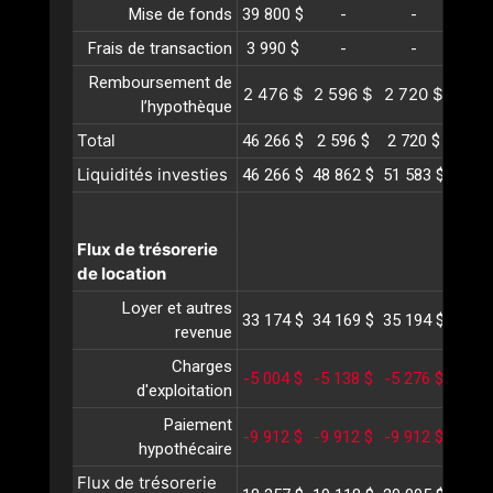
Mise de fonds
39 800 $
-
-
-
Frais de transaction
3 990 $
-
-
-
Remboursement de
2 476 $
2 596 $
2 720 $
2 85
l’hypothèque
Total
46 266 $
2 596 $
2 720 $
2 85
Liquidités investies
46 266 $
48 862 $
51 583 $
54 4
Flux de trésorerie
de location
Loyer et autres
33 174 $
34 169 $
35 194 $
36 2
revenue
Charges
-5 004 $
-5 138 $
-5 276 $
-5 4
d'exploitation
Paiement
-9 912 $
-9 912 $
-9 912 $
-9 9
hypothécaire
Flux de trésorerie