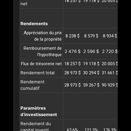
18 257 $
19 118 $
20 005 $
20 9
net
Rendements
Appréciation du prix
8 238 $
8 579 $
8 934 $
9 30
de la propriété
Remboursement de
2 476 $
2 596 $
2 720 $
2 85
l’hypothèque
Flux de trésorerie net
18 257 $
19 118 $
20 005 $
20 9
Rendement total
28 973 $
30 294 $
31 661 $
33 0
Rendement
28 973 $
59 267 $
90 929 $
124 0
cumulatif
Paramètres
d’investissement
Rendement du
capital investi
62,6%
121,3%
176,3%
227