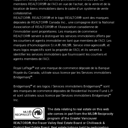
membres REALTORS® de l'ACI en vue de l'achat, de la vente et de la
location de biens immobiliers dans le cadre d'un système de vente
collaborative.
REALTOR®, REALTORS® et le logo REALTOR® sont des marques
déposées de REALTOR® Canada Inc., une compagnie dont la National
Association of REALTORS® et l'Association canadienne de
l’immobilier sont propriétaires. Les marques de commerce
REALTOR® servent à distinguer les services immobiliers offerts par
les courtiers et agents immobilier en tant que membres de l'ACI. Les
marques d'homologation S.I.A.® /MLS®, Service inter-agences®, et
leurs logos respectifs sont la propriété de l'ACI, et ils servent à
identifier les services immobiliers que fournissent les courtiers et
agents membres de l'ACI.
Royal LePage
est une marque de commerce déposée de la Banque
MD
Royale du Canada, utilisée sous licence par les Services immobiliers
Bridgemarq
.
MD
Bridgemarq
et ses logos / Services immobiliers Bridgemarq
sont
MD
MD
des marques de commerce déposées de Residential Income Fund L.P.
et sont utilisées sous licence par Services immobiliers Bridgemarq
MD
Inc.
The data relating to real estate on this web
site comes in part from the MLS® Reciprocity
program of the Greater Vancouver
REALTORS®, the Fraser Valley Real Estate Board or Chilliwack &
District Real Estate Board. Real estate listings held by participating