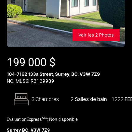
Voir les 2 Photos
199 000
$
104-7162 133a Street, Surrey, BC, V3W 7Z9
NO. MLS® R3129909
3 Chambres
2
Salles de bain
1222
FE
MC
ÉvaluationExpress
:
Non disponible
Surrey BC, V3W 7Z9