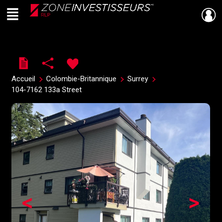
Menu
Live
En Direct
Accueil
Colombie-Britannique
Surrey
104-7162 133a Street
<
>