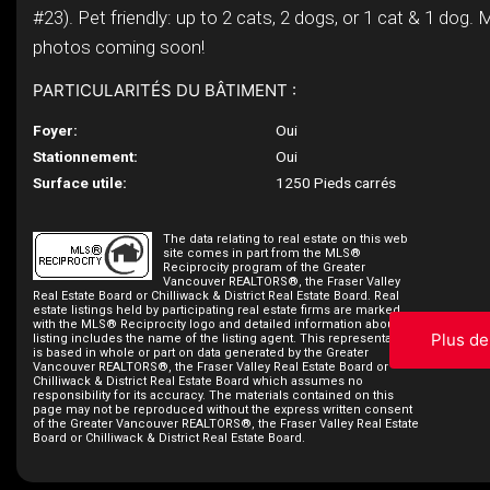
#23). Pet friendly: up to 2 cats, 2 dogs, or 1 cat & 1 dog. 
photos coming soon!
PARTICULARITÉS DU BÂTIMENT :
Foyer:
Oui
Stationnement:
Oui
Surface utile:
1250 Pieds carrés
The data relating to real estate on this web
site comes in part from the MLS®
Reciprocity program of the Greater
Vancouver REALTORS®, the Fraser Valley
Real Estate Board or Chilliwack & District Real Estate Board. Real
estate listings held by participating real estate firms are marked
with the MLS® Reciprocity logo and detailed information about the
Plus de
listing includes the name of the listing agent. This representation
is based in whole or part on data generated by the Greater
Vancouver REALTORS®, the Fraser Valley Real Estate Board or
Chilliwack & District Real Estate Board which assumes no
responsibility for its accuracy. The materials contained on this
page may not be reproduced without the express written consent
of the Greater Vancouver REALTORS®, the Fraser Valley Real Estate
Board or Chilliwack & District Real Estate Board.