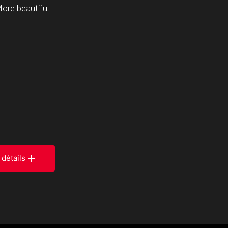
More beautiful
 détails