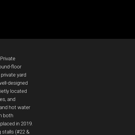
Private
ound-floor
private yard
 well-designed
ietly located
ies, and
 and hot water
th both
eplaced in 2019.
 stalls (#22 &