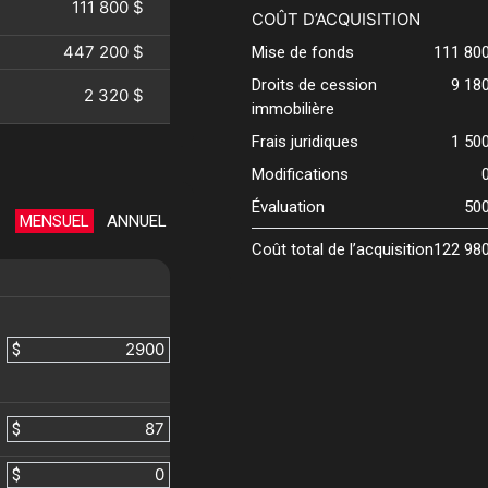
111 800 $
COÛT D’ACQUISITION
447 200 $
Mise de fonds
111 80
Droits de cession
9 18
2 320 $
immobilière
Frais juridiques
1 50
Modifications
Évaluation
50
MENSUEL
ANNUEL
Coût total de l’acquisition
122 98
$
$
$