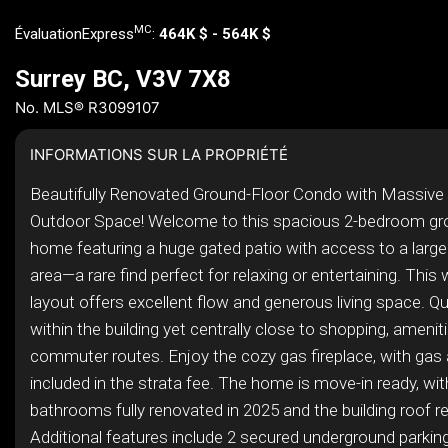
MC
ÉvaluationExpress
:
464K $ - 564K $
Surrey BC, V3V 7X8
No. MLS® R3099107
INFORMATIONS SUR LA PROPRIÉTÉ
Beautifully Renovated Ground-Floor Condo with Massive 
Outdoor Space! Welcome to this spacious 2-bedroom gr
home featuring a huge gated patio with access to a large 
area—a rare find perfect for relaxing or entertaining. This
layout offers excellent flow and generous living space. Qu
within the building yet centrally close to shopping, amenit
commuter routes. Enjoy the cozy gas fireplace, with gas
included in the strata fee. The home is move-in ready, wi
bathrooms fully renovated in 2025 and the building roof r
Additional features include 2 secured underground parking