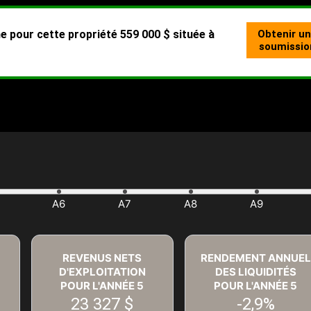
REVENUS NETS
RENDEMENT ANNUEL
D'EXPLOITATION
DES LIQUIDITÉS
POUR L'ANNÉE
5
POUR L'ANNÉE
5
23 327 $
-2,9%