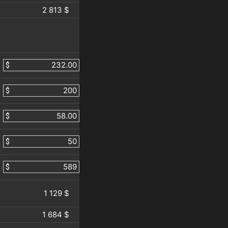
2 813 $
$
$
$
$
$
1 129 $
1 684 $