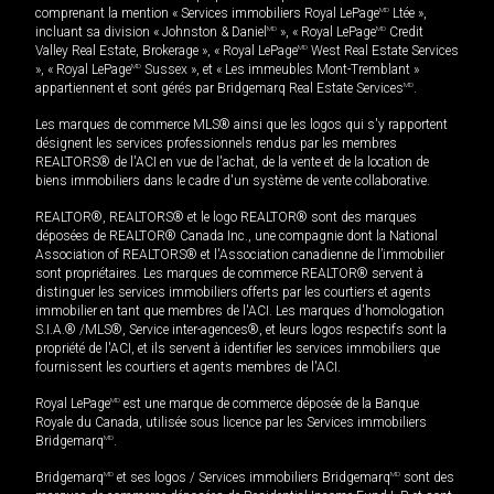
comprenant la mention « Services immobiliers Royal LePage
MD
Ltée »,
incluant sa division « Johnston & Daniel
MD
», « Royal LePage
MD
Credit
Valley Real Estate, Brokerage », « Royal LePage
MD
West Real Estate Services
», « Royal LePage
MD
Sussex », et « Les immeubles Mont-Tremblant »
appartiennent et sont gérés par Bridgemarq Real Estate Services
MD
.
Les marques de commerce MLS® ainsi que les logos qui s'y rapportent
désignent les services professionnels rendus par les membres
REALTORS® de l'ACI en vue de l'achat, de la vente et de la location de
biens immobiliers dans le cadre d'un système de vente collaborative.
REALTOR®, REALTORS® et le logo REALTOR® sont des marques
déposées de REALTOR® Canada Inc., une compagnie dont la National
Association of REALTORS® et l'Association canadienne de l’immobilier
sont propriétaires. Les marques de commerce REALTOR® servent à
distinguer les services immobiliers offerts par les courtiers et agents
immobilier en tant que membres de l'ACI. Les marques d'homologation
S.I.A.® /MLS®, Service inter-agences®, et leurs logos respectifs sont la
propriété de l'ACI, et ils servent à identifier les services immobiliers que
fournissent les courtiers et agents membres de l'ACI.
Royal LePage
MD
est une marque de commerce déposée de la Banque
Royale du Canada, utilisée sous licence par les Services immobiliers
Bridgemarq
MD
.
Bridgemarq
MD
et ses logos / Services immobiliers Bridgemarq
MD
sont des