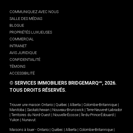
COMMUNIQUEZ AVEC NOUS
SALLE DES MÉDIAS
BLOGUE
PROPRIÉTÉS LUXUEUSES
COMMERCIAL
INTRANET
AVIS JURIDIQUE
CONFIDENTIALITÉ
TÉMOINS
ACCESSIBILITÉ
© SERVICES IMMOBILIERS BRIDGEMARQ
, 2026.
MD
TOUS DROITS RÉSERVÉS.
Trouver une maison
Ontario
|
Québec
|
Alberta
|
Colombie-Britannique
|
Manitoba
|
Saskatchewan
|
Nouveau-Brunswick
|
Terre-Neuve-et-Labrador
|
Territoires du Nord-Ouest
|
Nouvelle-Écosse
|
Île-du-Prince-Édouard
|
Yukon
|
Nunavut
.
Maisons à louer -
Ontario
|
Québec
|
Alberta
|
Colombie-Britannique
|