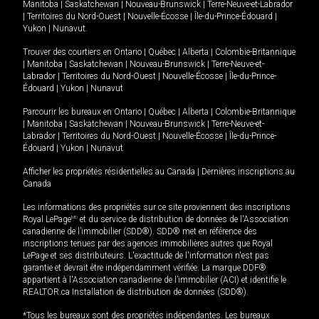
Manitoba
|
Saskatchewan
|
Nouveau-Brunswick
|
Terre-Neuve-et-Labrador
|
Territoires du Nord-Ouest
|
Nouvelle-Écosse
|
Île-du-Prince-Édouard
|
Yukon
|
Nunavut
.
Trouver des courtiers en
Ontario
|
Québec
|
Alberta
|
Colombie-Britannique
|
Manitoba
|
Saskatchewan
|
Nouveau-Brunswick
|
Terre-Neuve-et-
Labrador
|
Territoires du Nord-Ouest
|
Nouvelle-Écosse
|
Île-du-Prince-
Édouard
|
Yukon
|
Nunavut
Parcourir les bureaux en
Ontario
|
Québec
|
Alberta
|
Colombie-Britannique
|
Manitoba
|
Saskatchewan
|
Nouveau-Brunswick
|
Terre-Neuve-et-
Labrador
|
Territoires du Nord-Ouest
|
Nouvelle-Écosse
|
Île-du-Prince-
Édouard
|
Yukon
|
Nunavut
Afficher les propriétés résidentielles au Canada
|
Dernières inscriptions au
Canada
Les informations des propriétés sur ce site proviennent des inscriptions
Royal LePage
MD
et du service de distribution de données de l'Association
canadienne de l’immobilier (SDD®). SDD® met en référence des
inscriptions tenues par des agences immobilières autres que Royal
LePage et ses distributeurs. L'exactitude de l'information n'est pas
garantie et devrait être indépendamment vérifiée. La marque DDF®
appartient à l'Association canadienne de l’immobilier (ACI) et identifie le
REALTOR.ca Installation de distribution de données (SDD®).
*Tous les bureaux sont des propriétés indépendantes. Les bureaux