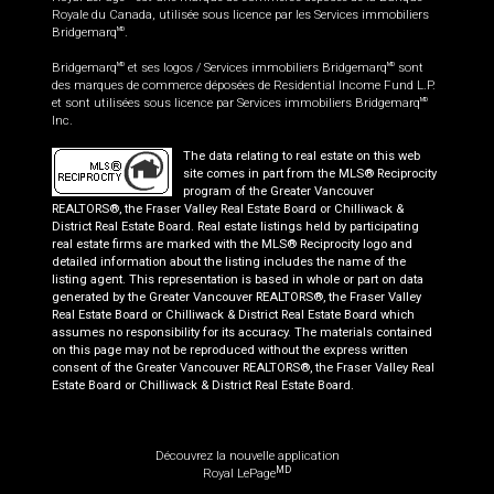
Royale du Canada, utilisée sous licence par les Services immobiliers
Bridgemarq
.
MD
Bridgemarq
et ses logos / Services immobiliers Bridgemarq
sont
MD
MD
des marques de commerce déposées de Residential Income Fund L.P.
et sont utilisées sous licence par Services immobiliers Bridgemarq
MD
Inc.
The data relating to real estate on this web
site comes in part from the MLS® Reciprocity
program of the Greater Vancouver
REALTORS®, the Fraser Valley Real Estate Board or Chilliwack &
District Real Estate Board. Real estate listings held by participating
real estate firms are marked with the MLS® Reciprocity logo and
detailed information about the listing includes the name of the
listing agent. This representation is based in whole or part on data
generated by the Greater Vancouver REALTORS®, the Fraser Valley
Real Estate Board or Chilliwack & District Real Estate Board which
assumes no responsibility for its accuracy. The materials contained
on this page may not be reproduced without the express written
consent of the Greater Vancouver REALTORS®, the Fraser Valley Real
Estate Board or Chilliwack & District Real Estate Board.
Découvrez la nouvelle application
MD
Royal LePage