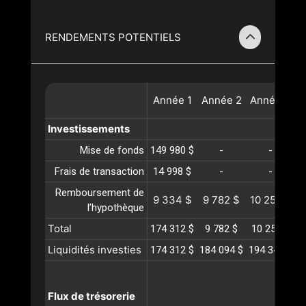
RENDEMENTS POTENTIELS
Année
1
Année
2
Année
3
A
Investissements
Mise de fonds
149 980 $
-
-
Frais de transaction
14 998 $
-
-
Remboursement de
9 334 $
9 782 $
10 252 $
1
l’hypothèque
Total
174 312 $
9 782 $
10 252 $
1
Liquidités investies
174 312 $
184 094 $
194 347 $
2
Flux de trésorerie