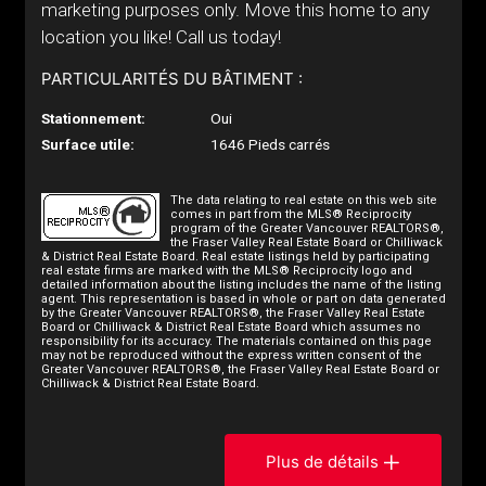
marketing purposes only. Move this home to any
location you like! Call us today!
PARTICULARITÉS DU BÂTIMENT :
Stationnement:
Oui
Surface utile:
1646 Pieds carrés
The data relating to real estate on this web site
comes in part from the MLS® Reciprocity
program of the Greater Vancouver REALTORS®,
the Fraser Valley Real Estate Board or Chilliwack
& District Real Estate Board. Real estate listings held by participating
real estate firms are marked with the MLS® Reciprocity logo and
detailed information about the listing includes the name of the listing
agent. This representation is based in whole or part on data generated
by the Greater Vancouver REALTORS®, the Fraser Valley Real Estate
Board or Chilliwack & District Real Estate Board which assumes no
responsibility for its accuracy. The materials contained on this page
may not be reproduced without the express written consent of the
Greater Vancouver REALTORS®, the Fraser Valley Real Estate Board or
Chilliwack & District Real Estate Board.
Plus de détails