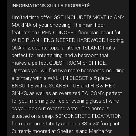
INFORMATIONS SUR LA PROPRIÉTÉ
Limited time offer: GST INCLUDED! MOVE to ANY
MARINA of your choosing! The main floor
features an OPEN CONCEPT floor plan, beautiful
WIDE-PLANK ENGINEERED HARDWOOD flooring,
QUARTZ countertops, a kitchen ISLAND that’s
perfect for entertaining, and a bedroom that
makes a perfect GUEST ROOM or OFFICE.
Upstairs you will find two more bedrooms including
a primary with a WALK-IN CLOSET, a 5-piece
ENSUITE with a SOAKER TUB and HIS & HER
SINKS, as well as an oversized BALCONY, perfect
for your morning coffee or evening glass of wine
as you look out over the water. The home is
situated on a deep, 5’2” CONCRETE FLOATATION
for maximum stability and on a 38’ x 24’ footprint.
Currently moored at Shelter Island Marina for