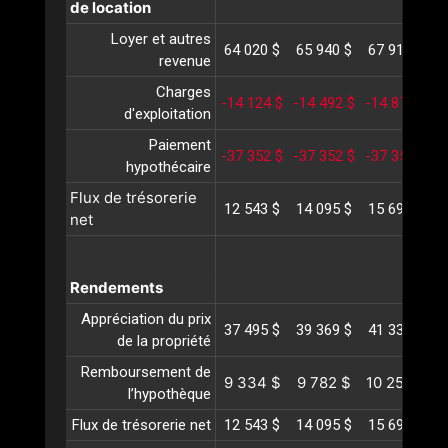
de location
Loyer et autres
64 020 $
65 940 $
67 918 $
6
revenue
Charges
-14 124 $
-14 492 $
-14 870 $
-
d'exploitation
Paiement
-37 352 $
-37 352 $
-37 352 $
-
hypothécaire
Flux de trésorerie
12 543 $
14 095 $
15 695 $
1
net
Rendements
Appréciation du prix
37 495 $
39 369 $
41 338 $
4
de la propriété
Remboursement de
9 334 $
9 782 $
10 252 $
1
l’hypothèque
Flux de trésorerie net
12 543 $
14 095 $
15 695 $
1