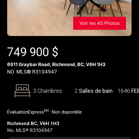
Voir les 40 Photos
749 900
$
6911 Graybar Road, Richmond, BC, V6H 1H3
NO. MLS® R3104947
3 Chambres
2
Salles de bain
1646
FE
MC
ÉvaluationExpress
:
Non disponible
Richmond BC, V6H 1H3
No. MLS® R3104947