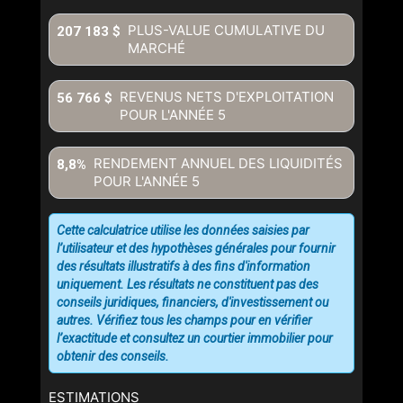
PLUS-VALUE CUMULATIVE DU
207 183 $
MARCHÉ
REVENUS NETS D'EXPLOITATION
56 766 $
POUR L'ANNÉE
5
RENDEMENT ANNUEL DES LIQUIDITÉS
8,8%
POUR L'ANNÉE
5
Cette calculatrice utilise les données saisies par
l’utilisateur et des hypothèses générales pour fournir
des résultats illustratifs à des fins d'information
uniquement. Les résultats ne constituent pas des
conseils juridiques, financiers, d'investissement ou
autres. Vérifiez tous les champs pour en vérifier
l’exactitude et consultez un courtier immobilier pour
obtenir des conseils.
ESTIMATIONS