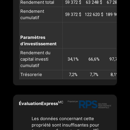
Rendement total
59 372 $
63 248 $
67 286 $
7
Rendement
59 372 $
122 620 $
189 907 $
2
cumulatif
Paramètres
d’investissement
Rendement du
capital investi
34,1%
66,6%
97,7%
cumulatif
Trésorerie
7,2%
7,7%
8,1%
MC
ÉvaluationExpress
Les données concernant cette
propriété sont insuffisantes pour