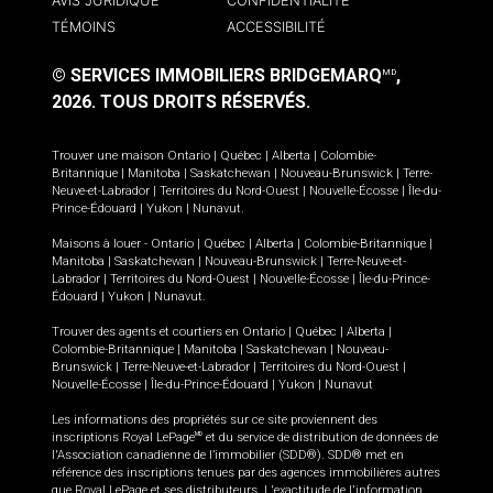
AVIS JURIDIQUE
CONFIDENTIALITÉ
TÉMOINS
ACCESSIBILITÉ
© SERVICES IMMOBILIERS BRIDGEMARQ
,
MD
2026.
TOUS DROITS RÉSERVÉS.
Trouver une maison
Ontario
|
Québec
|
Alberta
|
Colombie-
Britannique
|
Manitoba
|
Saskatchewan
|
Nouveau-Brunswick
|
Terre-
Neuve-et-Labrador
|
Territoires du Nord-Ouest
|
Nouvelle-Écosse
|
Île-du-
Prince-Édouard
|
Yukon
|
Nunavut
.
Maisons à louer -
Ontario
|
Québec
|
Alberta
|
Colombie-Britannique
|
Manitoba
|
Saskatchewan
|
Nouveau-Brunswick
|
Terre-Neuve-et-
Labrador
|
Territoires du Nord-Ouest
|
Nouvelle-Écosse
|
Île-du-Prince-
Édouard
|
Yukon
|
Nunavut
.
Trouver des agents et courtiers en
Ontario
|
Québec
|
Alberta
|
Colombie-Britannique
|
Manitoba
|
Saskatchewan
|
Nouveau-
Brunswick
|
Terre-Neuve-et-Labrador
|
Territoires du Nord-Ouest
|
Nouvelle-Écosse
|
Île-du-Prince-Édouard
|
Yukon
|
Nunavut
Les informations des propriétés sur ce site proviennent des
inscriptions Royal LePage
et du service de distribution de données de
MD
l'Association canadienne de l’immobilier (SDD®). SDD® met en
référence des inscriptions tenues par des agences immobilières autres
que Royal LePage et ses distributeurs. L'exactitude de l'information