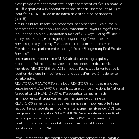
n'est pas garantie et devrait être indépendamment vérifiée. La marque
DDF® appartient à l'Association canadienne de l’immobilier (ACI) et
identifie le REALTOR.ca Installation de distribution de données
(SDD®).
*Tous les bureaux sont des propriétés indépendantes. Les bureaux
comprenant la mention « Services immobiliers Royal LePage
Ltée »,
MD
incluant sa division « Johnston & Daniel
», « Royal LePage
Credit
MD
MD
Valley Real Estate, Brokerage », « Royal LePage
West Real Estate
MD
Services », « Royal LePage
Sussex », et « Les immeubles Mont-
MD
Tremblant » appartiennent et sont gérés par Bridgemarq Real Estate
Services
.
MD
Les marques de commerce MLS® ainsi que les logos qui s'y
rapportent désignent les services professionnels rendus par les
membres REALTORS® de l'ACI en vue de l'achat, de la vente et de la
location de biens immobiliers dans le cadre d'un système de vente
collaborative.
REALTOR®, REALTORS® et le logo REALTOR® sont des marques
déposées de REALTOR® Canada Inc., une compagnie dont la National
Association of REALTORS® et l'Association canadienne de
l’immobilier sont propriétaires. Les marques de commerce
REALTOR® servent à distinguer les services immobiliers offerts par
les courtiers et agents immobilier en tant que membres de l'ACI. Les
marques d'homologation S.I.A.® /MLS®, Service inter-agences®, et
leurs logos respectifs sont la propriété de l'ACI, et ils servent à
identifier les services immobiliers que fournissent les courtiers et
agents membres de l'ACI.
Royal LePage
est une marque de commerce déposée de la Banque
MD