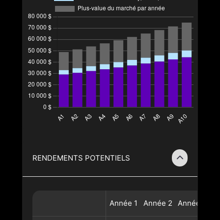
RENDEMENTS POTENTIELS
Année
1
Année
2
Année
3
A