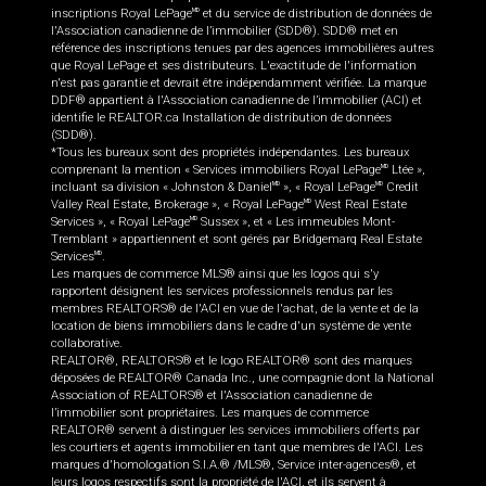
inscriptions Royal LePage
et du service de distribution de données de
MD
l'Association canadienne de l’immobilier (SDD®). SDD® met en
référence des inscriptions tenues par des agences immobilières autres
que Royal LePage et ses distributeurs. L'exactitude de l'information
n'est pas garantie et devrait être indépendamment vérifiée. La marque
DDF® appartient à l'Association canadienne de l’immobilier (ACI) et
identifie le REALTOR.ca Installation de distribution de données
(SDD®).
*Tous les bureaux sont des propriétés indépendantes. Les bureaux
comprenant la mention « Services immobiliers Royal LePage
Ltée »,
MD
incluant sa division « Johnston & Daniel
», « Royal LePage
Credit
MD
MD
Valley Real Estate, Brokerage », « Royal LePage
West Real Estate
MD
Services », « Royal LePage
Sussex », et « Les immeubles Mont-
MD
Tremblant » appartiennent et sont gérés par Bridgemarq Real Estate
Services
.
MD
Les marques de commerce MLS® ainsi que les logos qui s'y
rapportent désignent les services professionnels rendus par les
membres REALTORS® de l'ACI en vue de l'achat, de la vente et de la
location de biens immobiliers dans le cadre d'un système de vente
collaborative.
REALTOR®, REALTORS® et le logo REALTOR® sont des marques
déposées de REALTOR® Canada Inc., une compagnie dont la National
Association of REALTORS® et l'Association canadienne de
l’immobilier sont propriétaires. Les marques de commerce
REALTOR® servent à distinguer les services immobiliers offerts par
les courtiers et agents immobilier en tant que membres de l'ACI. Les
marques d'homologation S.I.A.® /MLS®, Service inter-agences®, et
leurs logos respectifs sont la propriété de l'ACI, et ils servent à