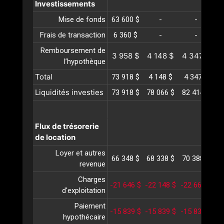
Investissements
Mise de fonds
63 600 $
-
-
Frais de transaction
6 360 $
-
-
Remboursement de
3 958 $
4 148 $
4 347 $
4
l’hypothèque
Total
73 918 $
4 148 $
4 347 $
4
Liquidités investies
73 918 $
78 066 $
82 414 $
8
Flux de trésorerie
de location
Loyer et autres
66 348 $
68 338 $
70 388 $
7
revenue
Charges
-21 646 $
-22 148 $
-22 661 $
-2
d'exploitation
Paiement
-15 839 $
-15 839 $
-15 839 $
-1
hypothécaire