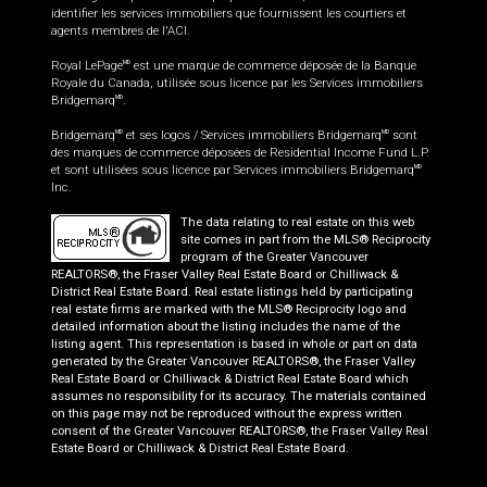
identifier les services immobiliers que fournissent les courtiers et
agents membres de l'ACI.
Royal LePage
est une marque de commerce déposée de la Banque
MD
Royale du Canada, utilisée sous licence par les Services immobiliers
Bridgemarq
.
MD
Bridgemarq
et ses logos / Services immobiliers Bridgemarq
sont
MD
MD
des marques de commerce déposées de Residential Income Fund L.P.
et sont utilisées sous licence par Services immobiliers Bridgemarq
MD
Inc.
The data relating to real estate on this web
site comes in part from the MLS® Reciprocity
program of the Greater Vancouver
REALTORS®, the Fraser Valley Real Estate Board or Chilliwack &
District Real Estate Board. Real estate listings held by participating
real estate firms are marked with the MLS® Reciprocity logo and
detailed information about the listing includes the name of the
listing agent. This representation is based in whole or part on data
generated by the Greater Vancouver REALTORS®, the Fraser Valley
Real Estate Board or Chilliwack & District Real Estate Board which
assumes no responsibility for its accuracy. The materials contained
on this page may not be reproduced without the express written
consent of the Greater Vancouver REALTORS®, the Fraser Valley Real
Estate Board or Chilliwack & District Real Estate Board.