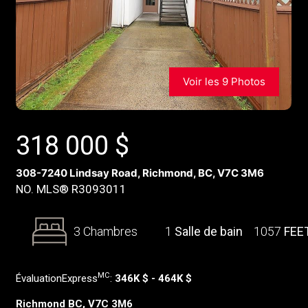
Voir les 9 Photos
318 000
$
308-7240 Lindsay Road, Richmond, BC, V7C 3M6
NO. MLS® R3093011
3 Chambres
1
Salle de bain
1057
FEE
MC
ÉvaluationExpress
:
346K $ - 464K $
Richmond BC, V7C 3M6