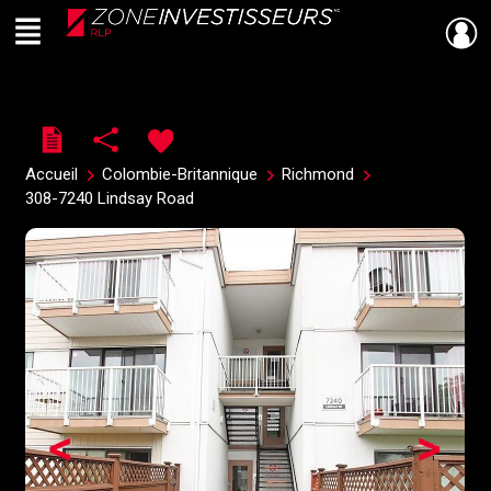
Menu
Live
En Direct
Accueil
Colombie-Britannique
Richmond
308-7240 Lindsay Road
<
>