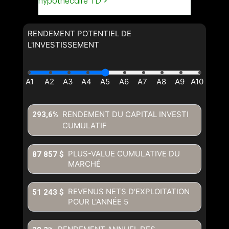
RENDEMENT POTENTIEL DE
L'INVESTISSEMENT
RENDEMENT DU CAPITAL INVESTI
293,6%
CUMULATIF
PLUS-VALUE CUMULATIVE DU
87 857 $
MARCHÉ
REVENUS NETS D'EXPLOITATION
51 243 $
POUR L'ANNÉE
5