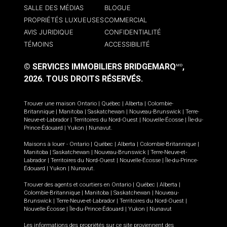
SALLE DES MÉDIAS
BLOGUE
PROPRIÉTÉS LUXUEUSES
COMMERCIAL
AVIS JURIDIQUE
CONFIDENTIALITÉ
TÉMOINS
ACCESSIBILITÉ
© SERVICES IMMOBILIERS BRIDGEMARQ
,
MD
2026.
TOUS DROITS RÉSERVÉS.
Trouver une maison
Ontario
|
Québec
|
Alberta
|
Colombie-
Britannique
|
Manitoba
|
Saskatchewan
|
Nouveau-Brunswick
|
Terre-
Neuve-et-Labrador
|
Territoires du Nord-Ouest
|
Nouvelle-Écosse
|
Île-du-
Prince-Édouard
|
Yukon
|
Nunavut
.
Maisons à louer -
Ontario
|
Québec
|
Alberta
|
Colombie-Britannique
|
Manitoba
|
Saskatchewan
|
Nouveau-Brunswick
|
Terre-Neuve-et-
Labrador
|
Territoires du Nord-Ouest
|
Nouvelle-Écosse
|
Île-du-Prince-
Édouard
|
Yukon
|
Nunavut
.
Trouver des agents et courtiers en
Ontario
|
Québec
|
Alberta
|
Colombie-Britannique
|
Manitoba
|
Saskatchewan
|
Nouveau-
Brunswick
|
Terre-Neuve-et-Labrador
|
Territoires du Nord-Ouest
|
Nouvelle-Écosse
|
Île-du-Prince-Édouard
|
Yukon
|
Nunavut
Les informations des propriétés sur ce site proviennent des