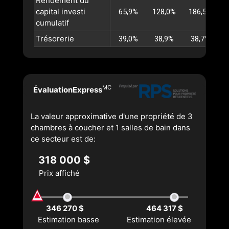
Rendement du
capital investi
65,9%
128,0%
186,5%
cumulatif
Trésorerie
39,0%
38,9%
38,7%
MC
ÉvaluationExpress
La valeur approximative d'une propriété de 3
chambres à coucher et 1 salles de bain dans
ce secteur est de:
318 000 $
Prix affiché
346 270 $
464 317 $
Estimation basse
Estimation élevée