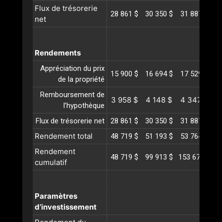
Flux de trésorerie
28 861 $
30 350 $
31 887 $
3
net
Rendements
Appréciation du prix
15 900 $
16 694 $
17 529 $
1
de la propriété
Remboursement de
3 958 $
4 148 $
4 347 $
4
l’hypothèque
Flux de trésorerie net
28 861 $
30 350 $
31 887 $
3
Rendement total
48 719 $
51 193 $
53 764 $
5
Rendement
48 719 $
99 913 $
153 678 $
21
cumulatif
Paramètres
d’investissement