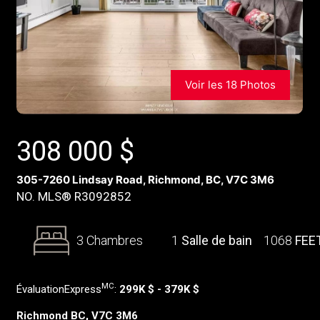
Voir les 18 Photos
308 000
$
305-7260 Lindsay Road, Richmond, BC, V7C 3M6
NO. MLS® R3092852
3 Chambres
1
Salle de bain
1068
FEE
MC
ÉvaluationExpress
:
299K $ - 379K $
Richmond BC, V7C 3M6