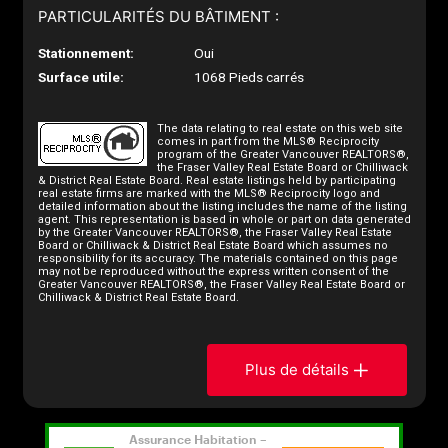
PARTICULARITÉS DU BÂTIMENT :
Stationnement:
Oui
Surface utile:
1068 Pieds carrés
The data relating to real estate on this web site
comes in part from the MLS® Reciprocity
program of the Greater Vancouver REALTORS®,
the Fraser Valley Real Estate Board or Chilliwack
& District Real Estate Board. Real estate listings held by participating
real estate firms are marked with the MLS® Reciprocity logo and
detailed information about the listing includes the name of the listing
agent. This representation is based in whole or part on data generated
by the Greater Vancouver REALTORS®, the Fraser Valley Real Estate
Board or Chilliwack & District Real Estate Board which assumes no
responsibility for its accuracy. The materials contained on this page
may not be reproduced without the express written consent of the
Greater Vancouver REALTORS®, the Fraser Valley Real Estate Board or
Chilliwack & District Real Estate Board.
Plus de détails