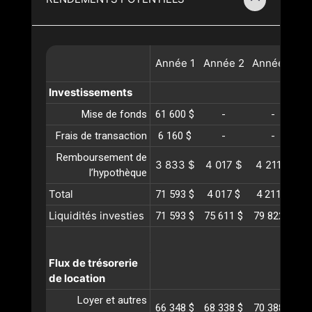
Année
1
Année
2
Année
3
A
Investissements
Mise de fonds
61 600 $
-
-
Frais de transaction
6 160 $
-
-
Remboursement de
3 833 $
4 017 $
4 211 $
4
l’hypothèque
Total
71 593 $
4 017 $
4 211 $
4
Liquidités investies
71 593 $
75 611 $
79 822 $
8
Flux de trésorerie
de location
Loyer et autres
66 348 $
68 338 $
70 388 $
7