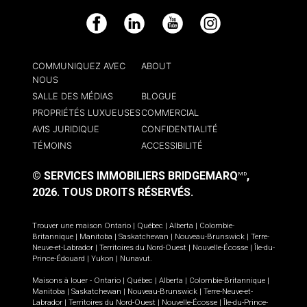
Facebook
LinkedIn
YouTube
Instagram
COMMUNIQUEZ AVEC
ABOUT
NOUS
SALLE DES MÉDIAS
BLOGUE
PROPRIÉTÉS LUXUEUSES
COMMERCIAL
AVIS JURIDIQUE
CONFIDENTIALITÉ
TÉMOINS
ACCESSIBILITÉ
© SERVICES IMMOBILIERS BRIDGEMARQ
,
MD
2026.
TOUS DROITS RÉSERVÉS.
Trouver une maison
Ontario
|
Québec
|
Alberta
|
Colombie-
Britannique
|
Manitoba
|
Saskatchewan
|
Nouveau-Brunswick
|
Terre-
Neuve-et-Labrador
|
Territoires du Nord-Ouest
|
Nouvelle-Écosse
|
Île-du-
Prince-Édouard
|
Yukon
|
Nunavut
.
Maisons à louer -
Ontario
|
Québec
|
Alberta
|
Colombie-Britannique
|
Manitoba
|
Saskatchewan
|
Nouveau-Brunswick
|
Terre-Neuve-et-
Labrador
|
Territoires du Nord-Ouest
|
Nouvelle-Écosse
|
Île-du-Prince-