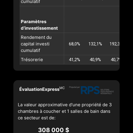
cumulatif
Paramètres
d’investissement
Rendement du
capital investi
68,0%
132,1%
192,3%
cumulatif
Trésorerie
41,2%
40,9%
40,7%
MC
ÉvaluationExpress
La valeur approximative d'une propriété de 3
chambres à coucher et 1 salles de bain dans
ce secteur est de:
308 000 $