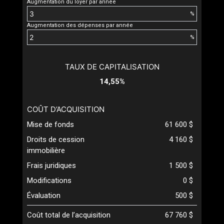
Augmentation du loyer par année
%
Augmentation des dépenses par année
%
TAUX DE CAPITALISATION
14,55%
COÛT D’ACQUISITION
Mise de fonds
61 600 $
Droits de cession
4 160 $
immobilière
Frais juridiques
1 500 $
Modifications
0 $
Évaluation
500 $
Coût total de l’acquisition
67 760 $