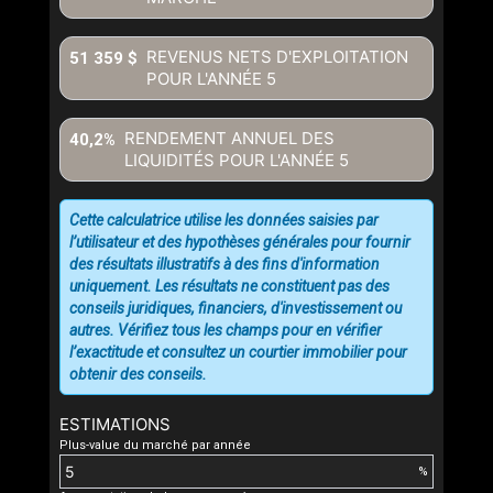
REVENUS NETS D'EXPLOITATION
51 359 $
POUR L'ANNÉE
5
RENDEMENT ANNUEL DES
40,2%
LIQUIDITÉS POUR L'ANNÉE
5
Cette calculatrice utilise les données saisies par
l’utilisateur et des hypothèses générales pour fournir
des résultats illustratifs à des fins d'information
uniquement. Les résultats ne constituent pas des
conseils juridiques, financiers, d'investissement ou
autres. Vérifiez tous les champs pour en vérifier
l’exactitude et consultez un courtier immobilier pour
obtenir des conseils.
ESTIMATIONS
Plus-value du marché par année
%