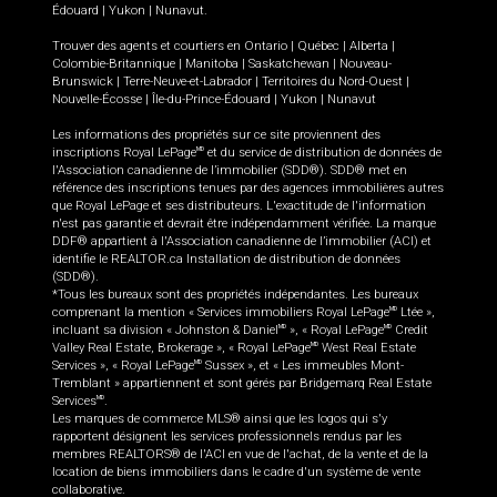
Édouard
|
Yukon
|
Nunavut
.
Trouver des agents et courtiers en
Ontario
|
Québec
|
Alberta
|
Colombie-Britannique
|
Manitoba
|
Saskatchewan
|
Nouveau-
Brunswick
|
Terre-Neuve-et-Labrador
|
Territoires du Nord-Ouest
|
Nouvelle-Écosse
|
Île-du-Prince-Édouard
|
Yukon
|
Nunavut
Les informations des propriétés sur ce site proviennent des
inscriptions Royal LePage
et du service de distribution de données de
MD
l'Association canadienne de l’immobilier (SDD®). SDD® met en
référence des inscriptions tenues par des agences immobilières autres
que Royal LePage et ses distributeurs. L'exactitude de l'information
n'est pas garantie et devrait être indépendamment vérifiée. La marque
DDF® appartient à l'Association canadienne de l’immobilier (ACI) et
identifie le REALTOR.ca Installation de distribution de données
(SDD®).
*Tous les bureaux sont des propriétés indépendantes. Les bureaux
comprenant la mention « Services immobiliers Royal LePage
Ltée »,
MD
incluant sa division « Johnston & Daniel
», « Royal LePage
Credit
MD
MD
Valley Real Estate, Brokerage », « Royal LePage
West Real Estate
MD
Services », « Royal LePage
Sussex », et « Les immeubles Mont-
MD
Tremblant » appartiennent et sont gérés par Bridgemarq Real Estate
Services
.
MD
Les marques de commerce MLS® ainsi que les logos qui s'y
rapportent désignent les services professionnels rendus par les
membres REALTORS® de l'ACI en vue de l'achat, de la vente et de la
location de biens immobiliers dans le cadre d'un système de vente
collaborative.