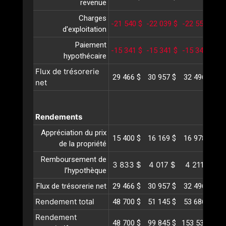
revenue
Charges
-21 540 $
-22 039 $
-22 550 $
-2
d'exploitation
Paiement
-15 341 $
-15 341 $
-15 341 $
-1
hypothécaire
Flux de trésorerie
29 466 $
30 957 $
32 496 $
3
net
Rendements
Appréciation du prix
15 400 $
16 169 $
16 978 $
1
de la propriété
Remboursement de
3 833 $
4 017 $
4 211 $
4
l’hypothèque
Flux de trésorerie net
29 466 $
30 957 $
32 496 $
3
Rendement total
48 700 $
51 145 $
53 686 $
5
Rendement
48 700 $
99 845 $
153 531 $
20