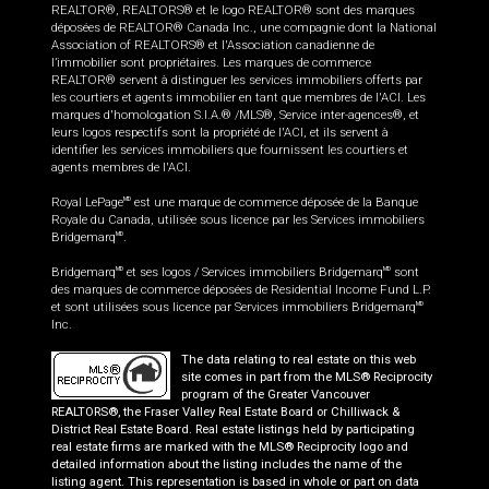
REALTOR®, REALTORS® et le logo REALTOR® sont des marques
déposées de REALTOR® Canada Inc., une compagnie dont la National
Association of REALTORS® et l'Association canadienne de
l’immobilier sont propriétaires. Les marques de commerce
REALTOR® servent à distinguer les services immobiliers offerts par
les courtiers et agents immobilier en tant que membres de l'ACI. Les
marques d'homologation S.I.A.® /MLS®, Service inter-agences®, et
leurs logos respectifs sont la propriété de l'ACI, et ils servent à
identifier les services immobiliers que fournissent les courtiers et
agents membres de l'ACI.
Royal LePage
est une marque de commerce déposée de la Banque
MD
Royale du Canada, utilisée sous licence par les Services immobiliers
Bridgemarq
.
MD
Bridgemarq
et ses logos / Services immobiliers Bridgemarq
sont
MD
MD
des marques de commerce déposées de Residential Income Fund L.P.
et sont utilisées sous licence par Services immobiliers Bridgemarq
MD
Inc.
The data relating to real estate on this web
site comes in part from the MLS® Reciprocity
program of the Greater Vancouver
REALTORS®, the Fraser Valley Real Estate Board or Chilliwack &
District Real Estate Board. Real estate listings held by participating
real estate firms are marked with the MLS® Reciprocity logo and
detailed information about the listing includes the name of the
listing agent. This representation is based in whole or part on data