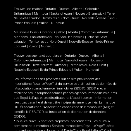
Trouver une maison
Ontario
|
Québec
|
Alberta
|
Colombie-
Britannique
|
Manitoba
|
Saskatchewan
|
Nouveau-Brunswick
|
Terre-
Neuve-et-Labrador
|
Territoires du Nord-Ouest
|
Nouvelle-Écosse
|
Île-du-
Prince-Édouard
|
Yukon
|
Nunavut
.
Maisons à louer -
Ontario
|
Québec
|
Alberta
|
Colombie-Britannique
|
Manitoba
|
Saskatchewan
|
Nouveau-Brunswick
|
Terre-Neuve-et-
Labrador
|
Territoires du Nord-Ouest
|
Nouvelle-Écosse
|
Île-du-Prince-
Édouard
|
Yukon
|
Nunavut
.
Trouver des agents et courtiers en
Ontario
|
Québec
|
Alberta
|
Colombie-Britannique
|
Manitoba
|
Saskatchewan
|
Nouveau-
Brunswick
|
Terre-Neuve-et-Labrador
|
Territoires du Nord-Ouest
|
Nouvelle-Écosse
|
Île-du-Prince-Édouard
|
Yukon
|
Nunavut
Les informations des propriétés sur ce site proviennent des
inscriptions Royal LePage
et du service de distribution de données de
MD
l'Association canadienne de l’immobilier (SDD®). SDD® met en
référence des inscriptions tenues par des agences immobilières autres
que Royal LePage et ses distributeurs. L'exactitude de l'information
n'est pas garantie et devrait être indépendamment vérifiée. La marque
DDF® appartient à l'Association canadienne de l’immobilier (ACI) et
identifie le REALTOR.ca Installation de distribution de données
(SDD®).
*Tous les bureaux sont des propriétés indépendantes. Les bureaux
comprenant la mention « Services immobiliers Royal LePage
Ltée »,
MD
incluant sa division « Johnston & Daniel
», « Royal LePage
Credit
MD
MD