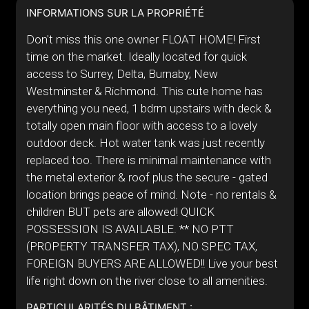
INFORMATIONS SUR LA PROPRIÉTÉ
Don't miss this one owner FLOAT HOME! First
time on the market. Ideally located for quick
access to Surrey, Delta, Burnaby, New
Westminster & Richmond. This cute home has
everything you need, 1 bdrm upstairs with deck &
totally open main floor with access to a lovely
outdoor deck. Hot water tank was just recently
replaced too. There is minimal maintenance with
the metal exterior & roof plus the secure - gated
location brings peace of mind. Note - no rentals &
children BUT pets are allowed! QUICK
POSSESSION IS AVAILABLE. ** NO PTT
(PROPERTY TRANSFER TAX), NO SPEC TAX,
FOREIGN BUYERS ARE ALLOWED!! Live your best
life right down on the river close to all amenities.
PARTICULARITÉS DU BÂTIMENT :