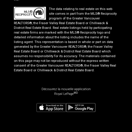
The data relating to real estate on this web
site comes in part from the MLS® Reciprocity
program of the Greater Vancouver
REALTORS®, the Fraser Valley Real Estate Board or Chilliwack &
District Real Estate Board. Real estate listings held by participating
real estate firms are marked with the MLS® Reciprocity logo and
detailed information about the listing includes the name of the
listing agent. This representation is based in whole or part on data
generated by the Greater Vancouver REALTORS®, the Fraser Valley
Real Estate Board or Chilliwack & District Real Estate Board which
assumes no responsibility for its accuracy. The materials contained
on this page may not be reproduced without the express written
consent of the Greater Vancouver REALTORS®, the Fraser Valley Real
Estate Board or Chilliwack & District Real Estate Board.
Découvrez la nouvelle application
MD
Royal LePage
232 000
$
Planifier une visite
Demander plus d'information