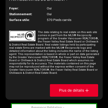
Foyer:
Oui
Stationnement:
Oui
Surface utile:
570 Pieds carrés
The data relating to real estate on this web site
comes in part from the MLS® Reciprocity
program of the Greater Vancouver REALTORS®,
the Fraser Valley Real Estate Board or Chilliwack
& District Real Estate Board. Real estate listings held by participating
real estate firms are marked with the MLS® Reciprocity logo and
detailed information about the listing includes the name of the listing
agent. This representation is based in whole or part on data generated
by the Greater Vancouver REALTORS®, the Fraser Valley Real Estate
Board or Chilliwack & District Real Estate Board which assumes no
responsibility for its accuracy. The materials contained on this page
may not be reproduced without the express written consent of the
Greater Vancouver REALTORS®, the Fraser Valley Real Estate Board or
Chilliwack & District Real Estate Board.
Plus de détails