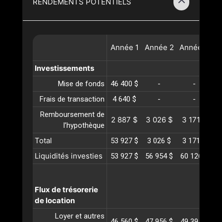
RENDEMENTS POTENTIELS
Année
1
Année
2
Année
3
A
Investissements
Mise de fonds
46 400 $
-
-
Frais de transaction
4 640 $
-
-
Remboursement de
2 887 $
3 026 $
3 171 $
3
l’hypothèque
Total
53 927 $
3 026 $
3 171 $
3
Liquidités investies
53 927 $
56 954 $
60 126 $
6
Flux de trésorerie
de location
Loyer et autres
46 560 $
47 956 $
49 395 $
5