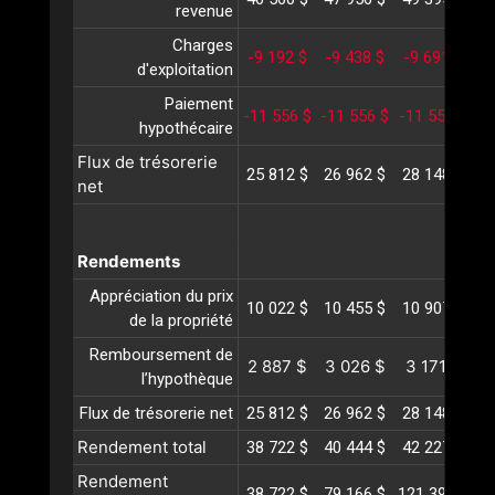
revenue
Charges
-9 192 $
-9 438 $
-9 691 $
-
d'exploitation
Paiement
-11 556 $
-11 556 $
-11 556 $
-1
hypothécaire
Flux de trésorerie
25 812 $
26 962 $
28 148 $
2
net
Rendements
Appréciation du prix
10 022 $
10 455 $
10 907 $
1
de la propriété
Remboursement de
2 887 $
3 026 $
3 171 $
3
l’hypothèque
Flux de trésorerie net
25 812 $
26 962 $
28 148 $
2
Rendement total
38 722 $
40 444 $
42 227 $
4
Rendement
38 722 $
79 166 $
121 393 $
16