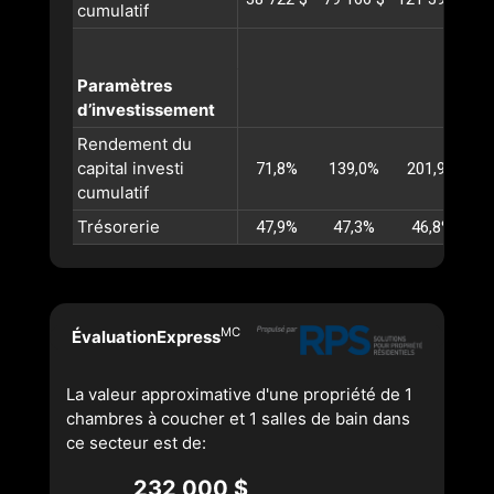
cumulatif
Paramètres
d’investissement
Rendement du
capital investi
71,8%
139,0%
201,9%
cumulatif
Trésorerie
47,9%
47,3%
46,8%
MC
ÉvaluationExpress
La valeur approximative d'une propriété de 1
chambres à coucher et 1 salles de bain dans
ce secteur est de:
232 000 $