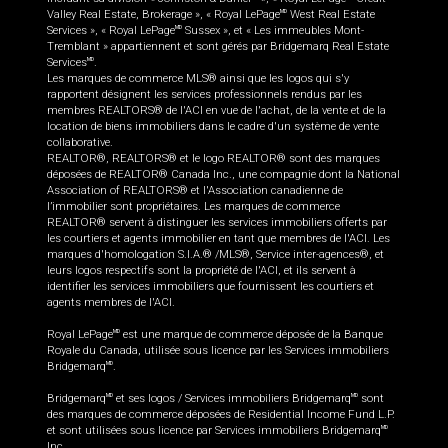
Valley Real Estate, Brokerage », « Royal LePage
West Real Estate
MD
Services », « Royal LePage
Sussex », et « Les immeubles Mont-
MD
Tremblant » appartiennent et sont gérés par Bridgemarq Real Estate
Services
.
MD
Les marques de commerce MLS® ainsi que les logos qui s'y
rapportent désignent les services professionnels rendus par les
membres REALTORS® de l'ACI en vue de l'achat, de la vente et de la
location de biens immobiliers dans le cadre d'un système de vente
collaborative.
REALTOR®, REALTORS® et le logo REALTOR® sont des marques
déposées de REALTOR® Canada Inc., une compagnie dont la National
Association of REALTORS® et l'Association canadienne de
l’immobilier sont propriétaires. Les marques de commerce
REALTOR® servent à distinguer les services immobiliers offerts par
les courtiers et agents immobilier en tant que membres de l'ACI. Les
marques d'homologation S.I.A.® /MLS®, Service inter-agences®, et
leurs logos respectifs sont la propriété de l'ACI, et ils servent à
identifier les services immobiliers que fournissent les courtiers et
agents membres de l'ACI.
Royal LePage
est une marque de commerce déposée de la Banque
MD
Royale du Canada, utilisée sous licence par les Services immobiliers
Bridgemarq
.
MD
Bridgemarq
et ses logos / Services immobiliers Bridgemarq
sont
MD
MD
des marques de commerce déposées de Residential Income Fund L.P.
et sont utilisées sous licence par Services immobiliers Bridgemarq
MD
Inc.