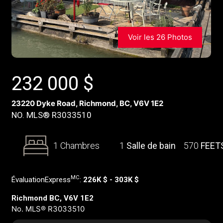
Voir les 26 Photos
232 000
$
23220 Dyke Road, Richmond, BC, V6V 1E2
NO. MLS® R3033510
1 Chambres
1
Salle de bain
570
FEET
MC
ÉvaluationExpress
:
226K $ - 303K $
Richmond BC, V6V 1E2
No. MLS® R3033510