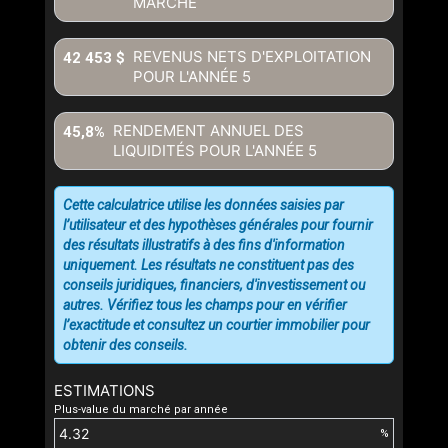
MARCHÉ
REVENUS NETS D'EXPLOITATION
42 453 $
POUR L'ANNÉE
5
RENDEMENT ANNUEL DES
45,8%
LIQUIDITÉS POUR L'ANNÉE
5
Cette calculatrice utilise les données saisies par
l’utilisateur et des hypothèses générales pour fournir
des résultats illustratifs à des fins d'information
uniquement. Les résultats ne constituent pas des
conseils juridiques, financiers, d'investissement ou
autres. Vérifiez tous les champs pour en vérifier
l’exactitude et consultez un courtier immobilier pour
obtenir des conseils.
ESTIMATIONS
Plus-value du marché par année
%