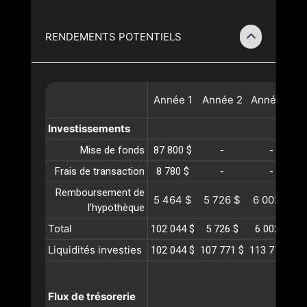
RENDEMENTS POTENTIELS
Année
1
Année
2
Année
3
A
Investissements
Mise de fonds
87 800 $
-
-
Frais de transaction
8 780 $
-
-
Remboursement de
5 464 $
5 726 $
6 002 $
l’hypothèque
Total
102 044 $
5 726 $
6 002 $
Liquidités investies
102 044 $
107 771 $
113 773 $
1
Flux de trésorerie