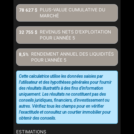
PLUS-VALUE CUMULATIVE DU
78 627 $
MARCHÉ
REVENUS NETS D'EXPLOITATION
32 755 $
POUR L'ANNÉE
5
RENDEMENT ANNUEL DES LIQUIDITÉS
8,5%
POUR L'ANNÉE
5
Cette calculatrice utilise les données saisies par
l’utilisateur et des hypothèses générales pour fournir
des résultats illustratifs à des fins d'information
uniquement. Les résultats ne constituent pas des
conseils juridiques, financiers, d'investissement ou
autres. Vérifiez tous les champs pour en vérifier
l’exactitude et consultez un courtier immobilier pour
obtenir des conseils.
ESTIMATIONS