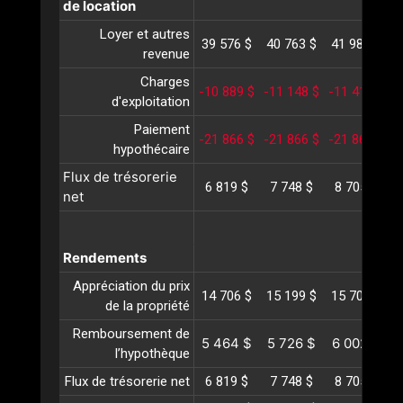
de location
Loyer et autres
39 576 $
40 763 $
41 986 $
4
revenue
Charges
-10 889 $
-11 148 $
-11 413 $
-
d'exploitation
Paiement
-21 866 $
-21 866 $
-21 866 $
-
hypothécaire
Flux de trésorerie
6 819 $
7 748 $
8 705 $
net
Rendements
Appréciation du prix
14 706 $
15 199 $
15 708 $
1
de la propriété
Remboursement de
5 464 $
5 726 $
6 002 $
l’hypothèque
Flux de trésorerie net
6 819 $
7 748 $
8 705 $