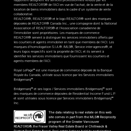
rapportent désignent les services professionnels rendus par les
membres REALTORS® de l'ACI en vue de l'achat, de la vente et de la
location de biens immobiliers dans le cadre d'un système de vente
collaborative.
REALTOR®, REALTORS® et le logo REALTOR® sont des marques
déposées de REALTOR® Canada Inc., une compagnie dont la National
Association of REALTORS® et l'Association canadienne de
l’immobilier sont propriétaires. Les marques de commerce
REALTOR® servent à distinguer les services immobiliers offerts par
les courtiers et agents immobilier en tant que membres de l'ACI. Les
marques d'homologation S.I.A.® /MLS®, Service inter-agences®, et
leurs logos respectifs sont la propriété de l'ACI, et ils servent à
identifier les services immobiliers que fournissent les courtiers et
agents membres de l'ACI.
Royal LePage
est une marque de commerce déposée de la Banque
MD
Royale du Canada, utilisée sous licence par les Services immobiliers
Bridgemarq
.
MD
Bridgemarq
et ses logos / Services immobiliers Bridgemarq
sont
MD
MD
des marques de commerce déposées de Residential Income Fund L.P.
et sont utilisées sous licence par Services immobiliers Bridgemarq
MD
Inc.
The data relating to real estate on this web
site comes in part from the MLS® Reciprocity
program of the Greater Vancouver
REALTORS®, the Fraser Valley Real Estate Board or Chilliwack &