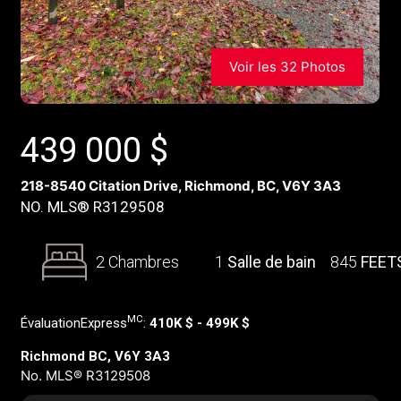
Voir les 32 Photos
439 000
$
218-8540 Citation Drive, Richmond, BC, V6Y 3A3
NO. MLS® R3129508
2 Chambres
1
Salle de bain
845
FEET
MC
ÉvaluationExpress
:
410K $ - 499K $
Richmond BC, V6Y 3A3
No. MLS® R3129508