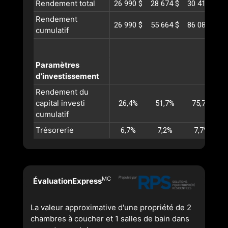
Rendement total
26 990 $
28 674 $
30 416 $
3
Rendement
26 990 $
55 664 $
86 080 $
1
cumulatif
Paramètres
d’investissement
Rendement du
capital investi
26,4%
51,7%
75,7%
cumulatif
Trésorerie
6,7%
7,2%
7,7%
MC
ÉvaluationExpress
La valeur approximative d'une propriété de 2
chambres à coucher et 1 salles de bain dans