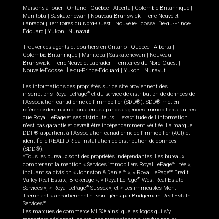
Maisons à louer -
Ontario
|
Québec
|
Alberta
|
Colombie-Britannique
|
Manitoba
|
Saskatchewan
|
Nouveau-Brunswick
|
Terre-Neuve-et-
Labrador
|
Territoires du Nord-Ouest
|
Nouvelle-Écosse
|
Île-du-Prince-
Édouard
|
Yukon
|
Nunavut
.
Trouver des agents et courtiers en
Ontario
|
Québec
|
Alberta
|
Colombie-Britannique
|
Manitoba
|
Saskatchewan
|
Nouveau-
Brunswick
|
Terre-Neuve-et-Labrador
|
Territoires du Nord-Ouest
|
Nouvelle-Écosse
|
Île-du-Prince-Édouard
|
Yukon
|
Nunavut
Les informations des propriétés sur ce site proviennent des
inscriptions Royal LePage
et du service de distribution de données de
MD
l'Association canadienne de l’immobilier (SDD®). SDD® met en
référence des inscriptions tenues par des agences immobilières autres
que Royal LePage et ses distributeurs. L'exactitude de l'information
n'est pas garantie et devrait être indépendamment vérifiée. La marque
DDF® appartient à l'Association canadienne de l’immobilier (ACI) et
identifie le REALTOR.ca Installation de distribution de données
(SDD®).
*Tous les bureaux sont des propriétés indépendantes. Les bureaux
comprenant la mention « Services immobiliers Royal LePage
Ltée »,
MD
incluant sa division « Johnston & Daniel
», « Royal LePage
Credit
MD
MD
Valley Real Estate, Brokerage », « Royal LePage
West Real Estate
MD
Services », « Royal LePage
Sussex », et « Les immeubles Mont-
MD
Tremblant » appartiennent et sont gérés par Bridgemarq Real Estate
Services
.
MD
Les marques de commerce MLS® ainsi que les logos qui s'y