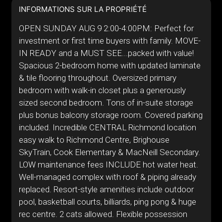
INFORMATIONS SUR LA PROPRIÉTÉ
OPEN SUNDAY AUG 9 2:00-4:00PM: Perfect for
investment or first time buyers with family. MOVE-
IN READY and a MUST SEE...packed with value!
Spacious 2-bedroom home with updated laminate
& tile flooring throughout. Oversized primary
bedroom with walk-in closet plus a generously
sized second bedroom. Tons of in-suite storage
plus bonus balcony storage room. Covered parking
included. Incredible CENTRAL Richmond location
easy walk to Richmond Centre, Brighouse
SkyTrain, Cook Elementary & MacNeill Secondary.
LOW maintenance fees INCLUDE hot water heat.
Well-managed complex with roof & piping already
replaced. Resort-style amenities include outdoor
pool, basketball courts, billiards, ping pong & huge
rec centre. 2 cats allowed. Flexible possession