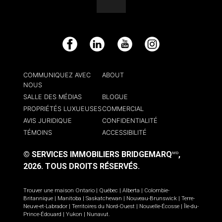
Facebook
LinkedIn
YouTube
Instagram
COMMUNIQUEZ AVEC
ABOUT
NOUS
SALLE DES MÉDIAS
BLOGUE
PROPRIÉTÉS LUXUEUSES
COMMERCIAL
AVIS JURIDIQUE
CONFIDENTIALITÉ
TÉMOINS
ACCESSIBILITÉ
© SERVICES IMMOBILIERS BRIDGEMARQ
,
MD
2026.
TOUS DROITS RÉSERVÉS.
Trouver une maison
Ontario
|
Québec
|
Alberta
|
Colombie-
Britannique
|
Manitoba
|
Saskatchewan
|
Nouveau-Brunswick
|
Terre-
Neuve-et-Labrador
|
Territoires du Nord-Ouest
|
Nouvelle-Écosse
|
Île-du-
Prince-Édouard
|
Yukon
|
Nunavut
.