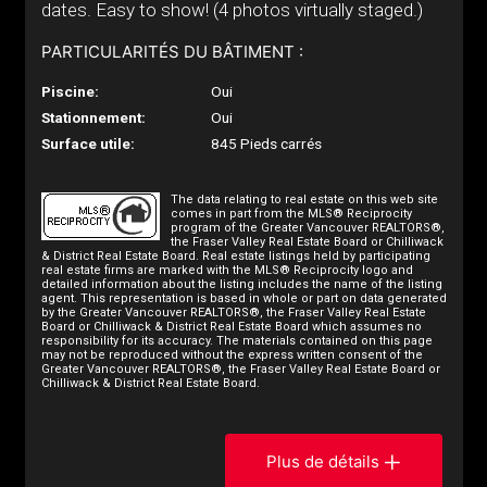
dates. Easy to show! (4 photos virtually staged.)
PARTICULARITÉS DU BÂTIMENT :
Piscine:
Oui
Stationnement:
Oui
Surface utile:
845 Pieds carrés
The data relating to real estate on this web site
comes in part from the MLS® Reciprocity
program of the Greater Vancouver REALTORS®,
the Fraser Valley Real Estate Board or Chilliwack
& District Real Estate Board. Real estate listings held by participating
real estate firms are marked with the MLS® Reciprocity logo and
detailed information about the listing includes the name of the listing
agent. This representation is based in whole or part on data generated
by the Greater Vancouver REALTORS®, the Fraser Valley Real Estate
Board or Chilliwack & District Real Estate Board which assumes no
responsibility for its accuracy. The materials contained on this page
may not be reproduced without the express written consent of the
Greater Vancouver REALTORS®, the Fraser Valley Real Estate Board or
Chilliwack & District Real Estate Board.
Plus de détails