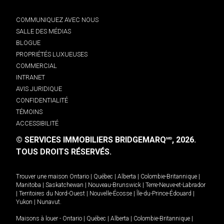
COMMUNIQUEZ AVEC NOUS
SALLE DES MÉDIAS
BLOGUE
PROPRIÉTÉS LUXUEUSES
COMMERCIAL
INTRANET
AVIS JURIDIQUE
CONFIDENTIALITÉ
TÉMOINS
ACCESSIBILITÉ
© SERVICES IMMOBILIERS BRIDGEMARQ
, 2026.
MD
TOUS DROITS RÉSERVÉS.
Trouver une maison
Ontario
|
Québec
|
Alberta
|
Colombie-Britannique
|
Manitoba
|
Saskatchewan
|
Nouveau-Brunswick
|
Terre-Neuve-et-Labrador
|
Territoires du Nord-Ouest
|
Nouvelle-Écosse
|
Île-du-Prince-Édouard
|
Yukon
|
Nunavut
.
Maisons à louer -
Ontario
|
Québec
|
Alberta
|
Colombie-Britannique
|