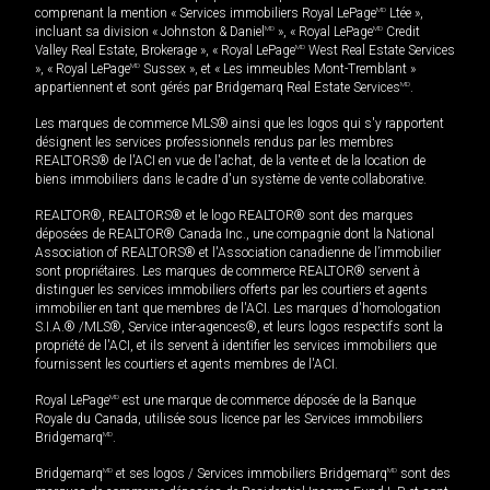
comprenant la mention « Services immobiliers Royal LePage
MD
Ltée »,
incluant sa division « Johnston & Daniel
MD
», « Royal LePage
MD
Credit
Valley Real Estate, Brokerage », « Royal LePage
MD
West Real Estate Services
», « Royal LePage
MD
Sussex », et « Les immeubles Mont-Tremblant »
appartiennent et sont gérés par Bridgemarq Real Estate Services
MD
.
Les marques de commerce MLS® ainsi que les logos qui s'y rapportent
désignent les services professionnels rendus par les membres
REALTORS® de l'ACI en vue de l'achat, de la vente et de la location de
biens immobiliers dans le cadre d'un système de vente collaborative.
REALTOR®, REALTORS® et le logo REALTOR® sont des marques
déposées de REALTOR® Canada Inc., une compagnie dont la National
Association of REALTORS® et l'Association canadienne de l’immobilier
sont propriétaires. Les marques de commerce REALTOR® servent à
distinguer les services immobiliers offerts par les courtiers et agents
immobilier en tant que membres de l'ACI. Les marques d'homologation
S.I.A.® /MLS®, Service inter-agences®, et leurs logos respectifs sont la
propriété de l'ACI, et ils servent à identifier les services immobiliers que
fournissent les courtiers et agents membres de l'ACI.
Royal LePage
MD
est une marque de commerce déposée de la Banque
Royale du Canada, utilisée sous licence par les Services immobiliers
Bridgemarq
MD
.
Bridgemarq
MD
et ses logos / Services immobiliers Bridgemarq
MD
sont des