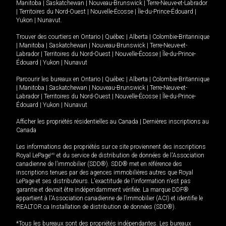
Manitoba
|
Saskatchewan
|
Nouveau-Brunswick
|
Terre-Neuve-et-Labrador
|
Territoires du Nord-Ouest
|
Nouvelle-Écosse
|
Île-du-Prince-Édouard
|
Yukon
|
Nunavut
.
Trouver des courtiers en
Ontario
|
Québec
|
Alberta
|
Colombie-Britannique
|
Manitoba
|
Saskatchewan
|
Nouveau-Brunswick
|
Terre-Neuve-et-
Labrador
|
Territoires du Nord-Ouest
|
Nouvelle-Écosse
|
Île-du-Prince-
Édouard
|
Yukon
|
Nunavut
Parcourir les bureaux en
Ontario
|
Québec
|
Alberta
|
Colombie-Britannique
|
Manitoba
|
Saskatchewan
|
Nouveau-Brunswick
|
Terre-Neuve-et-
Labrador
|
Territoires du Nord-Ouest
|
Nouvelle-Écosse
|
Île-du-Prince-
Édouard
|
Yukon
|
Nunavut
Afficher les propriétés résidentielles au Canada
|
Dernières inscriptions au
Canada
Les informations des propriétés sur ce site proviennent des inscriptions
Royal LePage
MD
et du service de distribution de données de l'Association
canadienne de l’immobilier (SDD®). SDD® met en référence des
inscriptions tenues par des agences immobilières autres que Royal
LePage et ses distributeurs. L'exactitude de l'information n'est pas
garantie et devrait être indépendamment vérifiée. La marque DDF®
appartient à l'Association canadienne de l’immobilier (ACI) et identifie le
REALTOR.ca Installation de distribution de données (SDD®).
*Tous les bureaux sont des propriétés indépendantes. Les bureaux