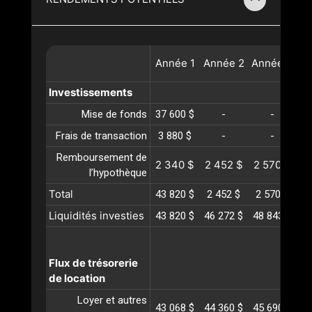
Année
1
Année
2
Année
3
A
Investissements
Mise de fonds
37 600 $
-
-
Frais de transaction
3 880 $
-
-
Remboursement de
2 340 $
2 452 $
2 570 $
2
l’hypothèque
Total
43 820 $
2 452 $
2 570 $
2
Liquidités investies
43 820 $
46 272 $
48 843 $
51
Flux de trésorerie
de location
Loyer et autres
43 068 $
44 360 $
45 690 $
47