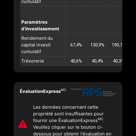
cumulatif
Paramètres
d’investissement
Rendement du
capital investi
67,4%
130,9%
190,7%
2
cumulatif
Trésorerie
40,6%
40,4%
40,3%
MC
ÉvaluationExpress
Les données concernant cette
propriété sont insuffisantes pour
MC
fournir une ÉvaluationExpress
.
Veuillez cliquer sur le bouton ci-
dessous pour obtenir l'évaluation en