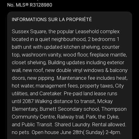
No. MLS® R3128980
INFORMATIONS SUR LA PROPRIÉTÉ
Sussex Square, the popular Leasehold complex
located in a quiet neighbourhood, 2 bedrooms 1
bath unit with updated kitchen shelving, counter
top, washroom vanity, wood floor, fireplace mantle,
closet shelving, Building updates including exterior
wall, new roof, new double vinyl windows & balcony
doors, new pipping. Maintenance fee includes heat,
hot water, management fees, property taxes, City
utilities, and Caretaker. Pre-paid land lease runs
until 2087.Walking distance to transit, Mckay
Elementary, Burnett Secondary school, Thompson
Community Centre, Railway trail, Park, the Dyke,
and Public Transit. Shared Laundry. Rental allowed.
no pets. Open house June 28th( Sunday) 2-4pm.