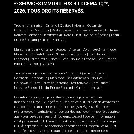
© SERVICES IMMOBILIERS BRIDGEMARQ
,
MD
2026.
TOUS DROITS RÉSERVÉS.
Trouver une maison
Ontario
|
Québec
|
Alberta
|
Colombie-
Britannique
|
Manitoba
|
Saskatchewan
|
Nouveau-Brunswick
|
Terre-
Neuve-et-Labrador
|
Territoires du Nord-Ouest
|
Nouvelle-Écosse
|
Île-du-
Prince-Édouard
|
Yukon
|
Nunavut
.
Maisons à louer -
Ontario
|
Québec
|
Alberta
|
Colombie-Britannique
|
Manitoba
|
Saskatchewan
|
Nouveau-Brunswick
|
Terre-Neuve-et-
Labrador
|
Territoires du Nord-Ouest
|
Nouvelle-Écosse
|
Île-du-Prince-
Édouard
|
Yukon
|
Nunavut
.
Trouver des agents et courtiers en
Ontario
|
Québec
|
Alberta
|
Colombie-Britannique
|
Manitoba
|
Saskatchewan
|
Nouveau-
Brunswick
|
Terre-Neuve-et-Labrador
|
Territoires du Nord-Ouest
|
Nouvelle-Écosse
|
Île-du-Prince-Édouard
|
Yukon
|
Nunavut
Les informations des propriétés sur ce site proviennent des
inscriptions Royal LePage
et du service de distribution de données de
MD
l'Association canadienne de l’immobilier (SDD®). SDD® met en
référence des inscriptions tenues par des agences immobilières autres
que Royal LePage et ses distributeurs. L'exactitude de l'information
n'est pas garantie et devrait être indépendamment vérifiée. La marque
DDF® appartient à l'Association canadienne de l’immobilier (ACI) et
identifie le REALTOR.ca Installation de distribution de données