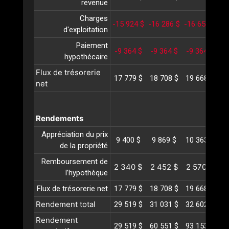
revenue
Charges
-15 924 $
-16 286 $
-16 658 $
-1
d'exploitation
Paiement
-9 364 $
-9 364 $
-9 364 $
-
hypothécaire
Flux de trésorerie
17 779 $
18 708 $
19 668 $
20
net
Rendements
Appréciation du prix
9 400 $
9 869 $
10 363 $
10
de la propriété
Remboursement de
2 340 $
2 452 $
2 570 $
2
l’hypothèque
Flux de trésorerie net
17 779 $
18 708 $
19 668 $
20
Rendement total
29 519 $
31 031 $
32 602 $
34
Rendement
29 519 $
60 551 $
93 153 $
12