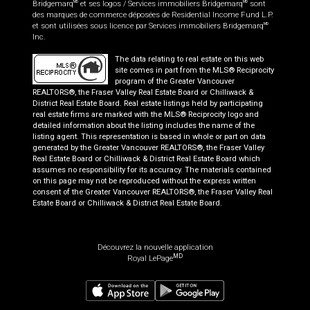
Bridgemarq
et ses logos / Services immobiliers Bridgemarq
sont
MD
MD
des marques de commerce déposées de Residential Income Fund L.P.
et sont utilisées sous licence par Services immobiliers Bridgemarq
MD
Inc.
The data relating to real estate on this web
site comes in part from the MLS® Reciprocity
program of the Greater Vancouver
REALTORS®, the Fraser Valley Real Estate Board or Chilliwack &
District Real Estate Board. Real estate listings held by participating
real estate firms are marked with the MLS® Reciprocity logo and
detailed information about the listing includes the name of the
listing agent. This representation is based in whole or part on data
generated by the Greater Vancouver REALTORS®, the Fraser Valley
Real Estate Board or Chilliwack & District Real Estate Board which
assumes no responsibility for its accuracy. The materials contained
on this page may not be reproduced without the express written
consent of the Greater Vancouver REALTORS®, the Fraser Valley Real
Estate Board or Chilliwack & District Real Estate Board.
Découvrez la nouvelle application
MD
Royal LePage