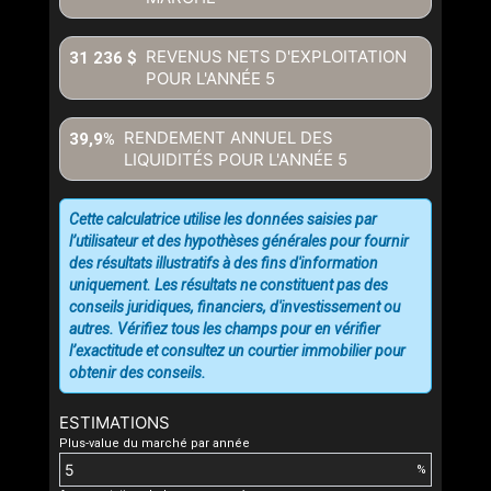
REVENUS NETS D'EXPLOITATION
31 236 $
POUR L'ANNÉE
5
RENDEMENT ANNUEL DES
39,9%
LIQUIDITÉS POUR L'ANNÉE
5
Cette calculatrice utilise les données saisies par
l’utilisateur et des hypothèses générales pour fournir
des résultats illustratifs à des fins d'information
uniquement. Les résultats ne constituent pas des
conseils juridiques, financiers, d'investissement ou
autres. Vérifiez tous les champs pour en vérifier
l’exactitude et consultez un courtier immobilier pour
obtenir des conseils.
ESTIMATIONS
Plus-value du marché par année
%