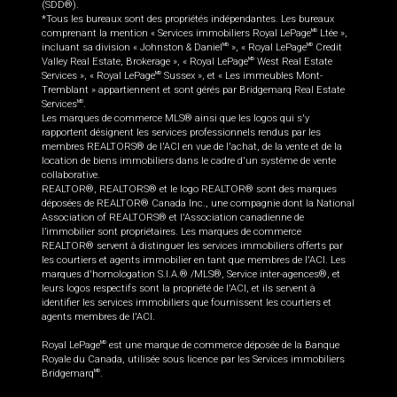
(SDD®).
*Tous les bureaux sont des propriétés indépendantes. Les bureaux
comprenant la mention « Services immobiliers Royal LePage
Ltée »,
MD
incluant sa division « Johnston & Daniel
», « Royal LePage
Credit
MD
MD
Valley Real Estate, Brokerage », « Royal LePage
West Real Estate
MD
Services », « Royal LePage
Sussex », et « Les immeubles Mont-
MD
Tremblant » appartiennent et sont gérés par Bridgemarq Real Estate
Services
.
MD
Les marques de commerce MLS® ainsi que les logos qui s'y
rapportent désignent les services professionnels rendus par les
membres REALTORS® de l'ACI en vue de l'achat, de la vente et de la
location de biens immobiliers dans le cadre d'un système de vente
collaborative.
REALTOR®, REALTORS® et le logo REALTOR® sont des marques
déposées de REALTOR® Canada Inc., une compagnie dont la National
Association of REALTORS® et l'Association canadienne de
l’immobilier sont propriétaires. Les marques de commerce
REALTOR® servent à distinguer les services immobiliers offerts par
les courtiers et agents immobilier en tant que membres de l'ACI. Les
marques d'homologation S.I.A.® /MLS®, Service inter-agences®, et
leurs logos respectifs sont la propriété de l'ACI, et ils servent à
identifier les services immobiliers que fournissent les courtiers et
agents membres de l'ACI.
Royal LePage
est une marque de commerce déposée de la Banque
MD
Royale du Canada, utilisée sous licence par les Services immobiliers
Bridgemarq
.
MD