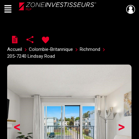
Menu
Live
En Direct
Accueil
Colombie-Britannique
Richmond
205-7240 Lindsay Road
<
>