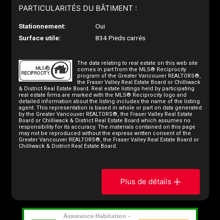
PARTICULARITÉS DU BÂTIMENT :
Stationnement:
Oui
Surface utile:
834 Pieds carrés
The data relating to real estate on this web site
comes in part from the MLS® Reciprocity
program of the Greater Vancouver REALTORS®,
the Fraser Valley Real Estate Board or Chilliwack
& District Real Estate Board. Real estate listings held by participating
real estate firms are marked with the MLS® Reciprocity logo and
detailed information about the listing includes the name of the listing
agent. This representation is based in whole or part on data generated
by the Greater Vancouver REALTORS®, the Fraser Valley Real Estate
Board or Chilliwack & District Real Estate Board which assumes no
responsibility for its accuracy. The materials contained on this page
may not be reproduced without the express written consent of the
Greater Vancouver REALTORS®, the Fraser Valley Real Estate Board or
Chilliwack & District Real Estate Board.
Plus de détails