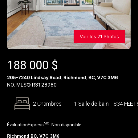
Voir les 21 Photos
188 000
$
205-7240 Lindsay Road, Richmond, BC, V7C 3M6
NO. MLS® R3128980
2 Chambres
1
Salle de bain
834
FEET
MC
ÉvaluationExpress
:
Non disponible
Richmond BC, V7C 3M6