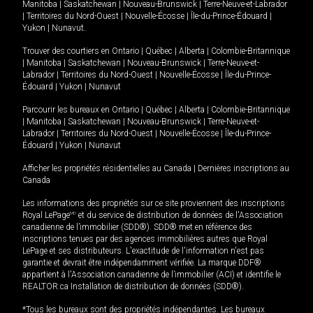
Manitoba
|
Saskatchewan
|
Nouveau-Brunswick
|
Terre-Neuve-et-Labrador
|
Territoires du Nord-Ouest
|
Nouvelle-Écosse
|
Île-du-Prince-Édouard
|
Yukon
|
Nunavut
.
Trouver des courtiers en
Ontario
|
Québec
|
Alberta
|
Colombie-Britannique
|
Manitoba
|
Saskatchewan
|
Nouveau-Brunswick
|
Terre-Neuve-et-
Labrador
|
Territoires du Nord-Ouest
|
Nouvelle-Écosse
|
Île-du-Prince-
Édouard
|
Yukon
|
Nunavut
Parcourir les bureaux en
Ontario
|
Québec
|
Alberta
|
Colombie-Britannique
|
Manitoba
|
Saskatchewan
|
Nouveau-Brunswick
|
Terre-Neuve-et-
Labrador
|
Territoires du Nord-Ouest
|
Nouvelle-Écosse
|
Île-du-Prince-
Édouard
|
Yukon
|
Nunavut
Afficher les propriétés résidentielles au Canada
|
Dernières inscriptions au
Canada
Les informations des propriétés sur ce site proviennent des inscriptions
Royal LePage
MD
et du service de distribution de données de l'Association
canadienne de l’immobilier (SDD®). SDD® met en référence des
inscriptions tenues par des agences immobilières autres que Royal
LePage et ses distributeurs. L'exactitude de l'information n'est pas
garantie et devrait être indépendamment vérifiée. La marque DDF®
appartient à l'Association canadienne de l’immobilier (ACI) et identifie le
REALTOR.ca Installation de distribution de données (SDD®).
*Tous les bureaux sont des propriétés indépendantes. Les bureaux