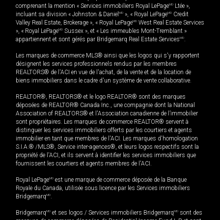
comprenant la mention « Services immobiliers Royal LePage
MD
Ltée »,
incluant sa division « Johnston & Daniel
MD
», « Royal LePage
MD
Credit
Valley Real Estate, Brokerage », « Royal LePage
MD
West Real Estate Services
», « Royal LePage
MD
Sussex », et « Les immeubles Mont-Tremblant »
appartiennent et sont gérés par Bridgemarq Real Estate Services
MD
.
Les marques de commerce MLS® ainsi que les logos qui s'y rapportent
désignent les services professionnels rendus par les membres
REALTORS® de l'ACI en vue de l'achat, de la vente et de la location de
biens immobiliers dans le cadre d'un système de vente collaborative.
REALTOR®, REALTORS® et le logo REALTOR® sont des marques
déposées de REALTOR® Canada Inc., une compagnie dont la National
Association of REALTORS® et l'Association canadienne de l’immobilier
sont propriétaires. Les marques de commerce REALTOR® servent à
distinguer les services immobiliers offerts par les courtiers et agents
immobilier en tant que membres de l'ACI. Les marques d'homologation
S.I.A.® /MLS®, Service inter-agences®, et leurs logos respectifs sont la
propriété de l'ACI, et ils servent à identifier les services immobiliers que
fournissent les courtiers et agents membres de l'ACI.
Royal LePage
MD
est une marque de commerce déposée de la Banque
Royale du Canada, utilisée sous licence par les Services immobiliers
Bridgemarq
MD
.
Bridgemarq
MD
et ses logos / Services immobiliers Bridgemarq
MD
sont des