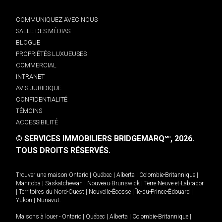
COMMUNIQUEZ AVEC NOUS
SALLE DES MÉDIAS
BLOGUE
PROPRIÉTÉS LUXUEUSES
COMMERCIAL
INTRANET
AVIS JURIDIQUE
CONFIDENTIALITÉ
TÉMOINS
ACCESSIBILITÉ
© SERVICES IMMOBILIERS BRIDGEMARQ
, 2026.
MD
TOUS DROITS RÉSERVÉS.
Trouver une maison
Ontario
|
Québec
|
Alberta
|
Colombie-Britannique
|
Manitoba
|
Saskatchewan
|
Nouveau-Brunswick
|
Terre-Neuve-et-Labrador
|
Territoires du Nord-Ouest
|
Nouvelle-Écosse
|
Île-du-Prince-Édouard
|
Yukon
|
Nunavut
.
Maisons à louer -
Ontario
|
Québec
|
Alberta
|
Colombie-Britannique
|