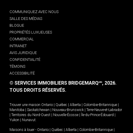
COMMUNIQUEZ AVEC NOUS
SALLE DES MÉDIAS
BLOGUE
PROPRIÉTÉS LUXUEUSES
COMMERCIAL
INTRANET
AVIS JURIDIQUE
CONFIDENTIALITÉ
TÉMOINS
ACCESSIBILITÉ
© SERVICES IMMOBILIERS BRIDGEMARQ
, 2026.
MD
TOUS DROITS RÉSERVÉS.
Trouver une maison
Ontario
|
Québec
|
Alberta
|
Colombie-Britannique
|
Manitoba
|
Saskatchewan
|
Nouveau-Brunswick
|
Terre-Neuve-et-Labrador
|
Territoires du Nord-Ouest
|
Nouvelle-Écosse
|
Île-du-Prince-Édouard
|
Yukon
|
Nunavut
.
Maisons à louer -
Ontario
|
Québec
|
Alberta
|
Colombie-Britannique
|