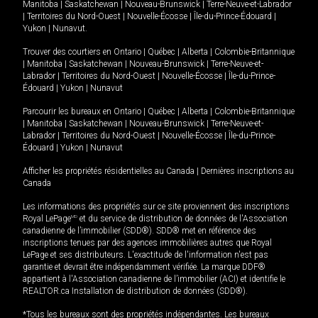
Manitoba
|
Saskatchewan
|
Nouveau-Brunswick
|
Terre-Neuve-et-Labrador
|
Territoires du Nord-Ouest
|
Nouvelle-Écosse
|
Île-du-Prince-Édouard
|
Yukon
|
Nunavut
.
Trouver des courtiers en
Ontario
|
Québec
|
Alberta
|
Colombie-Britannique
|
Manitoba
|
Saskatchewan
|
Nouveau-Brunswick
|
Terre-Neuve-et-
Labrador
|
Territoires du Nord-Ouest
|
Nouvelle-Écosse
|
Île-du-Prince-
Édouard
|
Yukon
|
Nunavut
Parcourir les bureaux en
Ontario
|
Québec
|
Alberta
|
Colombie-Britannique
|
Manitoba
|
Saskatchewan
|
Nouveau-Brunswick
|
Terre-Neuve-et-
Labrador
|
Territoires du Nord-Ouest
|
Nouvelle-Écosse
|
Île-du-Prince-
Édouard
|
Yukon
|
Nunavut
Afficher les propriétés résidentielles au Canada
|
Dernières inscriptions au
Canada
Les informations des propriétés sur ce site proviennent des inscriptions
Royal LePage
MD
et du service de distribution de données de l'Association
canadienne de l’immobilier (SDD®). SDD® met en référence des
inscriptions tenues par des agences immobilières autres que Royal
LePage et ses distributeurs. L'exactitude de l'information n'est pas
garantie et devrait être indépendamment vérifiée. La marque DDF®
appartient à l'Association canadienne de l’immobilier (ACI) et identifie le
REALTOR.ca Installation de distribution de données (SDD®).
*Tous les bureaux sont des propriétés indépendantes. Les bureaux