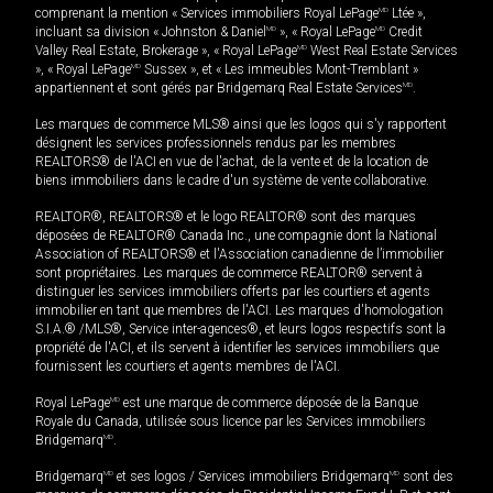
comprenant la mention « Services immobiliers Royal LePage
MD
Ltée »,
incluant sa division « Johnston & Daniel
MD
», « Royal LePage
MD
Credit
Valley Real Estate, Brokerage », « Royal LePage
MD
West Real Estate Services
», « Royal LePage
MD
Sussex », et « Les immeubles Mont-Tremblant »
appartiennent et sont gérés par Bridgemarq Real Estate Services
MD
.
Les marques de commerce MLS® ainsi que les logos qui s'y rapportent
désignent les services professionnels rendus par les membres
REALTORS® de l'ACI en vue de l'achat, de la vente et de la location de
biens immobiliers dans le cadre d'un système de vente collaborative.
REALTOR®, REALTORS® et le logo REALTOR® sont des marques
déposées de REALTOR® Canada Inc., une compagnie dont la National
Association of REALTORS® et l'Association canadienne de l’immobilier
sont propriétaires. Les marques de commerce REALTOR® servent à
distinguer les services immobiliers offerts par les courtiers et agents
immobilier en tant que membres de l'ACI. Les marques d'homologation
S.I.A.® /MLS®, Service inter-agences®, et leurs logos respectifs sont la
propriété de l'ACI, et ils servent à identifier les services immobiliers que
fournissent les courtiers et agents membres de l'ACI.
Royal LePage
MD
est une marque de commerce déposée de la Banque
Royale du Canada, utilisée sous licence par les Services immobiliers
Bridgemarq
MD
.
Bridgemarq
MD
et ses logos / Services immobiliers Bridgemarq
MD
sont des