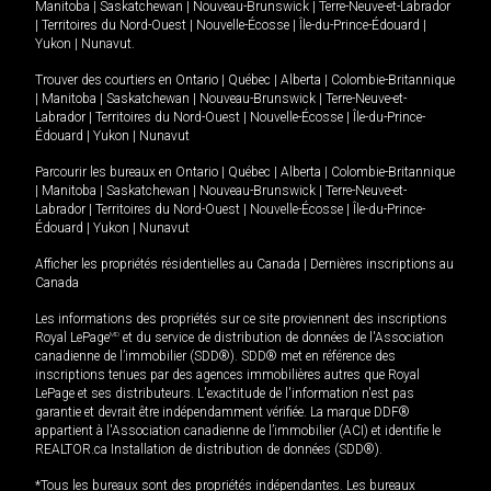
Manitoba
|
Saskatchewan
|
Nouveau-Brunswick
|
Terre-Neuve-et-Labrador
|
Territoires du Nord-Ouest
|
Nouvelle-Écosse
|
Île-du-Prince-Édouard
|
Yukon
|
Nunavut
.
Trouver des courtiers en
Ontario
|
Québec
|
Alberta
|
Colombie-Britannique
|
Manitoba
|
Saskatchewan
|
Nouveau-Brunswick
|
Terre-Neuve-et-
Labrador
|
Territoires du Nord-Ouest
|
Nouvelle-Écosse
|
Île-du-Prince-
Édouard
|
Yukon
|
Nunavut
Parcourir les bureaux en
Ontario
|
Québec
|
Alberta
|
Colombie-Britannique
|
Manitoba
|
Saskatchewan
|
Nouveau-Brunswick
|
Terre-Neuve-et-
Labrador
|
Territoires du Nord-Ouest
|
Nouvelle-Écosse
|
Île-du-Prince-
Édouard
|
Yukon
|
Nunavut
Afficher les propriétés résidentielles au Canada
|
Dernières inscriptions au
Canada
Les informations des propriétés sur ce site proviennent des inscriptions
Royal LePage
MD
et du service de distribution de données de l'Association
canadienne de l’immobilier (SDD®). SDD® met en référence des
inscriptions tenues par des agences immobilières autres que Royal
LePage et ses distributeurs. L'exactitude de l'information n'est pas
garantie et devrait être indépendamment vérifiée. La marque DDF®
appartient à l'Association canadienne de l’immobilier (ACI) et identifie le
REALTOR.ca Installation de distribution de données (SDD®).
*Tous les bureaux sont des propriétés indépendantes. Les bureaux