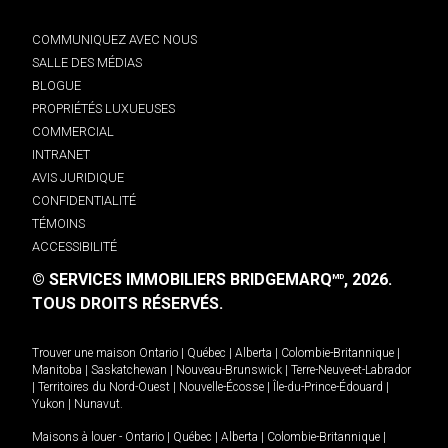
COMMUNIQUEZ AVEC NOUS
SALLE DES MÉDIAS
BLOGUE
PROPRIÉTÉS LUXUEUSES
COMMERCIAL
INTRANET
AVIS JURIDIQUE
CONFIDENTIALITÉ
TÉMOINS
ACCESSIBILITÉ
© SERVICES IMMOBILIERS BRIDGEMARQ
, 2026.
MD
TOUS DROITS RÉSERVÉS.
Trouver une maison
Ontario
|
Québec
|
Alberta
|
Colombie-Britannique
|
Manitoba
|
Saskatchewan
|
Nouveau-Brunswick
|
Terre-Neuve-et-Labrador
|
Territoires du Nord-Ouest
|
Nouvelle-Écosse
|
Île-du-Prince-Édouard
|
Yukon
|
Nunavut
.
Maisons à louer -
Ontario
|
Québec
|
Alberta
|
Colombie-Britannique
|