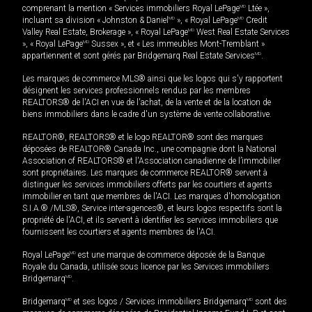
comprenant la mention « Services immobiliers Royal LePage
MD
Ltée »,
incluant sa division « Johnston & Daniel
MD
», « Royal LePage
MD
Credit
Valley Real Estate, Brokerage », « Royal LePage
MD
West Real Estate Services
», « Royal LePage
MD
Sussex », et « Les immeubles Mont-Tremblant »
appartiennent et sont gérés par Bridgemarq Real Estate Services
MD
.
Les marques de commerce MLS® ainsi que les logos qui s'y rapportent
désignent les services professionnels rendus par les membres
REALTORS® de l'ACI en vue de l'achat, de la vente et de la location de
biens immobiliers dans le cadre d'un système de vente collaborative.
REALTOR®, REALTORS® et le logo REALTOR® sont des marques
déposées de REALTOR® Canada Inc., une compagnie dont la National
Association of REALTORS® et l'Association canadienne de l’immobilier
sont propriétaires. Les marques de commerce REALTOR® servent à
distinguer les services immobiliers offerts par les courtiers et agents
immobilier en tant que membres de l'ACI. Les marques d'homologation
S.I.A.® /MLS®, Service inter-agences®, et leurs logos respectifs sont la
propriété de l'ACI, et ils servent à identifier les services immobiliers que
fournissent les courtiers et agents membres de l'ACI.
Royal LePage
MD
est une marque de commerce déposée de la Banque
Royale du Canada, utilisée sous licence par les Services immobiliers
Bridgemarq
MD
.
Bridgemarq
MD
et ses logos / Services immobiliers Bridgemarq
MD
sont des