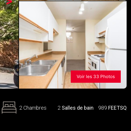
>
Voir les 33 Photos
2 Chambres
2
Salles de bain
989
FEETSQ