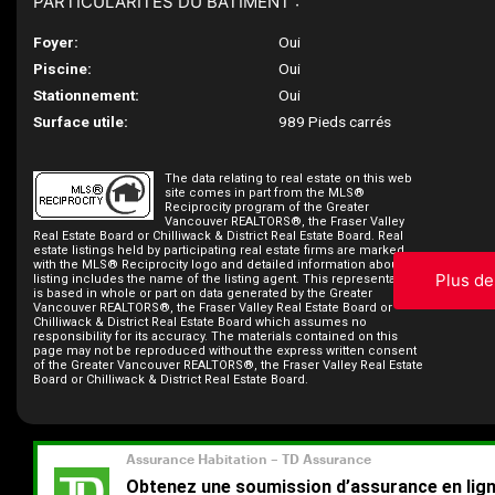
PARTICULARITÉS DU BÂTIMENT :
Foyer:
Oui
Piscine:
Oui
Stationnement:
Oui
Surface utile:
989 Pieds carrés
The data relating to real estate on this web
site comes in part from the MLS®
Reciprocity program of the Greater
Vancouver REALTORS®, the Fraser Valley
Real Estate Board or Chilliwack & District Real Estate Board. Real
estate listings held by participating real estate firms are marked
with the MLS® Reciprocity logo and detailed information about the
Plus de
listing includes the name of the listing agent. This representation
is based in whole or part on data generated by the Greater
Vancouver REALTORS®, the Fraser Valley Real Estate Board or
Chilliwack & District Real Estate Board which assumes no
responsibility for its accuracy. The materials contained on this
page may not be reproduced without the express written consent
of the Greater Vancouver REALTORS®, the Fraser Valley Real Estate
Board or Chilliwack & District Real Estate Board.