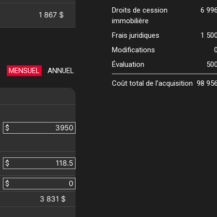
Droits de cession
6 99
1 867 $
immobilière
Frais juridiques
1 50
Modifications
Évaluation
50
MENSUEL
ANNUEL
Coût total de l’acquisition
98 95
$
$
$
3 831 $