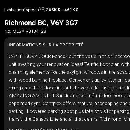
MC
ÉvaluationExpress
:
365K $ - 461K $
Richmond BC, V6Y 3G7
No. MLS® R3104128
INFORMATIONS SUR LA PROPRIÉTÉ
CANTEBURY COURT-check out the value in this 2 bedroom
unit awaiting your renovation ideas! Terrific floor plan wi
charming elements like the skylight windows in the spaci
with wood burning fireplace. Convenient galley kitchen lea
dining area. First floor unit but above grade. Insuite laund
AMAZING AMENITIES including beautiful indoor pool and
appointed gym. Complex offers mature landscaping and a 
setting. 1 covered parking spot plus lots of visitor parking
transit, the Canada Line and all that central Richmond livin