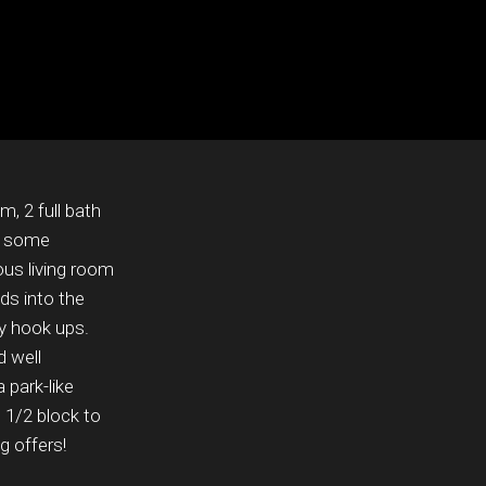
, 2 full bath
th some
ous living room
ds into the
ry hook ups.
 well
park-like
. 1/2 block to
g offers!