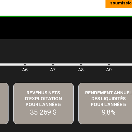
REVENUS NETS
RENDEMENT ANNUEL
D'EXPLOITATION
DES LIQUIDITÉS
POUR L'ANNÉE
5
POUR L'ANNÉE
5
35 269 $
9,8%