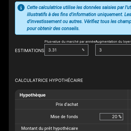
Cette calculatrice utilise les données saisies par l’
illustratifs à des fins d'information uniquement. Les
d'investissement ou autres. Vérifiez tous les champs
pour obtenir des conseils.
Plus-value du marché par année
Augmentation du loyer
ESTIMATIONS
%
CALCULATRICE HYPOTHÉCAIRE
Hypothèque
Prix d'achat
Mise de fonds
%
Montant du prêt hypothécaire