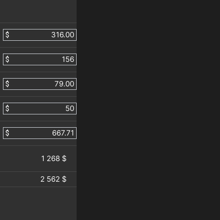
$
$
$
$
$
1 268 $
2 562 $