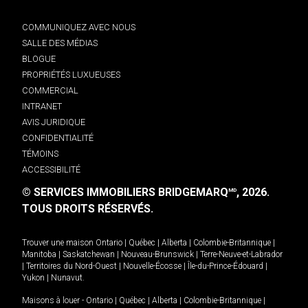
COMMUNIQUEZ AVEC NOUS
SALLE DES MÉDIAS
BLOGUE
PROPRIÉTÉS LUXUEUSES
COMMERCIAL
INTRANET
AVIS JURIDIQUE
CONFIDENTIALITÉ
TÉMOINS
ACCESSIBILITÉ
© SERVICES IMMOBILIERS BRIDGEMARQ
, 2026.
MD
TOUS DROITS RÉSERVÉS.
Trouver une maison
Ontario
|
Québec
|
Alberta
|
Colombie-Britannique
|
Manitoba
|
Saskatchewan
|
Nouveau-Brunswick
|
Terre-Neuve-et-Labrador
|
Territoires du Nord-Ouest
|
Nouvelle-Écosse
|
Île-du-Prince-Édouard
|
Yukon
|
Nunavut
.
Maisons à louer -
Ontario
|
Québec
|
Alberta
|
Colombie-Britannique
|