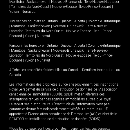
Manitoba
|
Saskatchewan
|
Nouveau-Brunswick
|
Terre-Neuve-et-Labrador
|
Territoires du Nord-Ouest
|
Nouvelle-Écosse
|
Île-du-Prince-Édouard
|
Yukon
|
Nunavut
.
Trouver des courtiers en
Ontario
|
Québec
|
Alberta
|
Colombie-Britannique
|
Manitoba
|
Saskatchewan
|
Nouveau-Brunswick
|
Terre-Neuve-et-
Labrador
|
Territoires du Nord-Ouest
|
Nouvelle-Écosse
|
Île-du-Prince-
Édouard
|
Yukon
|
Nunavut
Parcourir les bureaux en
Ontario
|
Québec
|
Alberta
|
Colombie-Britannique
|
Manitoba
|
Saskatchewan
|
Nouveau-Brunswick
|
Terre-Neuve-et-
Labrador
|
Territoires du Nord-Ouest
|
Nouvelle-Écosse
|
Île-du-Prince-
Édouard
|
Yukon
|
Nunavut
Afficher les propriétés résidentielles au Canada
|
Dernières inscriptions au
Canada
Les informations des propriétés sur ce site proviennent des inscriptions
Royal LePage
MD
et du service de distribution de données de l'Association
canadienne de l’immobilier (SDD®). SDD® met en référence des
inscriptions tenues par des agences immobilières autres que Royal
LePage et ses distributeurs. L'exactitude de l'information n'est pas
garantie et devrait être indépendamment vérifiée. La marque DDF®
appartient à l'Association canadienne de l’immobilier (ACI) et identifie le
REALTOR.ca Installation de distribution de données (SDD®).
*Tous les bureaux sont des propriétés indépendantes. Les bureaux