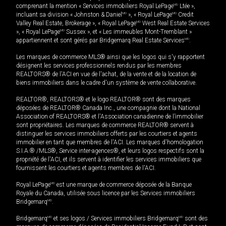
comprenant la mention « Services immobiliers Royal LePage
MD
Ltée »,
incluant sa division « Johnston & Daniel
MD
», « Royal LePage
MD
Credit
Valley Real Estate, Brokerage », « Royal LePage
MD
West Real Estate Services
», « Royal LePage
MD
Sussex », et « Les immeubles Mont-Tremblant »
appartiennent et sont gérés par Bridgemarq Real Estate Services
MD
.
Les marques de commerce MLS® ainsi que les logos qui s'y rapportent
désignent les services professionnels rendus par les membres
REALTORS® de l'ACI en vue de l'achat, de la vente et de la location de
biens immobiliers dans le cadre d'un système de vente collaborative.
REALTOR®, REALTORS® et le logo REALTOR® sont des marques
déposées de REALTOR® Canada Inc., une compagnie dont la National
Association of REALTORS® et l'Association canadienne de l’immobilier
sont propriétaires. Les marques de commerce REALTOR® servent à
distinguer les services immobiliers offerts par les courtiers et agents
immobilier en tant que membres de l'ACI. Les marques d'homologation
S.I.A.® /MLS®, Service inter-agences®, et leurs logos respectifs sont la
propriété de l'ACI, et ils servent à identifier les services immobiliers que
fournissent les courtiers et agents membres de l'ACI.
Royal LePage
MD
est une marque de commerce déposée de la Banque
Royale du Canada, utilisée sous licence par les Services immobiliers
Bridgemarq
MD
.
Bridgemarq
MD
et ses logos / Services immobiliers Bridgemarq
MD
sont des