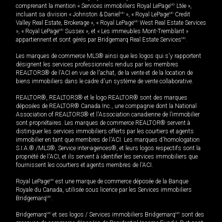
comprenant la mention « Services immobiliers Royal LePage
MD
Ltée »,
incluant sa division « Johnston & Daniel
MD
», « Royal LePage
MD
Credit
Valley Real Estate, Brokerage », « Royal LePage
MD
West Real Estate Services
», « Royal LePage
MD
Sussex », et « Les immeubles Mont-Tremblant »
appartiennent et sont gérés par Bridgemarq Real Estate Services
MD
.
Les marques de commerce MLS® ainsi que les logos qui s'y rapportent
désignent les services professionnels rendus par les membres
REALTORS® de l'ACI en vue de l'achat, de la vente et de la location de
biens immobiliers dans le cadre d'un système de vente collaborative.
REALTOR®, REALTORS® et le logo REALTOR® sont des marques
déposées de REALTOR® Canada Inc., une compagnie dont la National
Association of REALTORS® et l'Association canadienne de l’immobilier
sont propriétaires. Les marques de commerce REALTOR® servent à
distinguer les services immobiliers offerts par les courtiers et agents
immobilier en tant que membres de l'ACI. Les marques d'homologation
S.I.A.® /MLS®, Service inter-agences®, et leurs logos respectifs sont la
propriété de l'ACI, et ils servent à identifier les services immobiliers que
fournissent les courtiers et agents membres de l'ACI.
Royal LePage
MD
est une marque de commerce déposée de la Banque
Royale du Canada, utilisée sous licence par les Services immobiliers
Bridgemarq
MD
.
Bridgemarq
MD
et ses logos / Services immobiliers Bridgemarq
MD
sont des