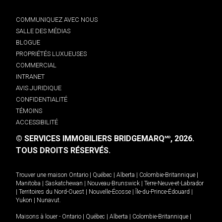
COMMUNIQUEZ AVEC NOUS
SALLE DES MÉDIAS
BLOGUE
PROPRIÉTÉS LUXUEUSES
COMMERCIAL
INTRANET
AVIS JURIDIQUE
CONFIDENTIALITÉ
TÉMOINS
ACCESSIBILITÉ
© SERVICES IMMOBILIERS BRIDGEMARQ
, 2026.
MD
TOUS DROITS RÉSERVÉS.
Trouver une maison
Ontario
|
Québec
|
Alberta
|
Colombie-Britannique
|
Manitoba
|
Saskatchewan
|
Nouveau-Brunswick
|
Terre-Neuve-et-Labrador
|
Territoires du Nord-Ouest
|
Nouvelle-Écosse
|
Île-du-Prince-Édouard
|
Yukon
|
Nunavut
.
Maisons à louer -
Ontario
|
Québec
|
Alberta
|
Colombie-Britannique
|