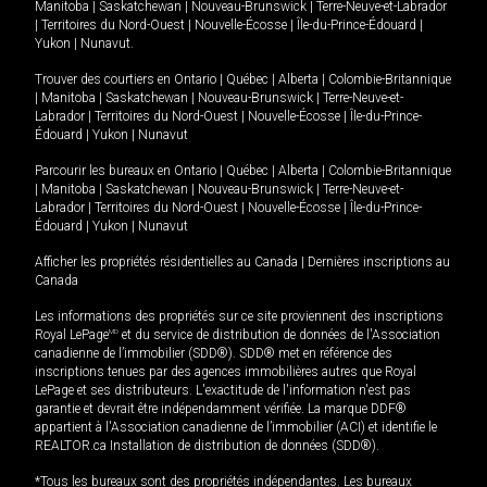
Manitoba
|
Saskatchewan
|
Nouveau-Brunswick
|
Terre-Neuve-et-Labrador
|
Territoires du Nord-Ouest
|
Nouvelle-Écosse
|
Île-du-Prince-Édouard
|
Yukon
|
Nunavut
.
Trouver des courtiers en
Ontario
|
Québec
|
Alberta
|
Colombie-Britannique
|
Manitoba
|
Saskatchewan
|
Nouveau-Brunswick
|
Terre-Neuve-et-
Labrador
|
Territoires du Nord-Ouest
|
Nouvelle-Écosse
|
Île-du-Prince-
Édouard
|
Yukon
|
Nunavut
Parcourir les bureaux en
Ontario
|
Québec
|
Alberta
|
Colombie-Britannique
|
Manitoba
|
Saskatchewan
|
Nouveau-Brunswick
|
Terre-Neuve-et-
Labrador
|
Territoires du Nord-Ouest
|
Nouvelle-Écosse
|
Île-du-Prince-
Édouard
|
Yukon
|
Nunavut
Afficher les propriétés résidentielles au Canada
|
Dernières inscriptions au
Canada
Les informations des propriétés sur ce site proviennent des inscriptions
Royal LePage
MD
et du service de distribution de données de l'Association
canadienne de l’immobilier (SDD®). SDD® met en référence des
inscriptions tenues par des agences immobilières autres que Royal
LePage et ses distributeurs. L'exactitude de l'information n'est pas
garantie et devrait être indépendamment vérifiée. La marque DDF®
appartient à l'Association canadienne de l’immobilier (ACI) et identifie le
REALTOR.ca Installation de distribution de données (SDD®).
*Tous les bureaux sont des propriétés indépendantes. Les bureaux