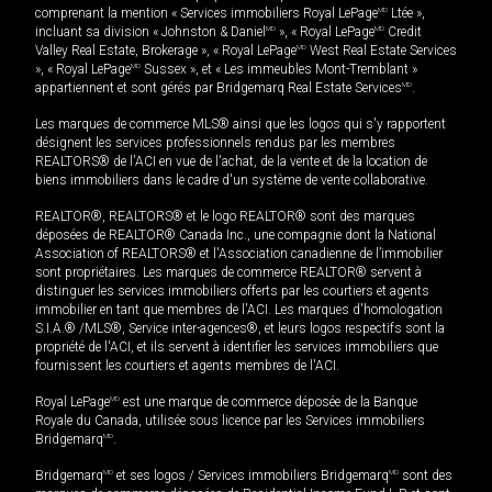
comprenant la mention « Services immobiliers Royal LePage
MD
Ltée »,
incluant sa division « Johnston & Daniel
MD
», « Royal LePage
MD
Credit
Valley Real Estate, Brokerage », « Royal LePage
MD
West Real Estate Services
», « Royal LePage
MD
Sussex », et « Les immeubles Mont-Tremblant »
appartiennent et sont gérés par Bridgemarq Real Estate Services
MD
.
Les marques de commerce MLS® ainsi que les logos qui s'y rapportent
désignent les services professionnels rendus par les membres
REALTORS® de l'ACI en vue de l'achat, de la vente et de la location de
biens immobiliers dans le cadre d'un système de vente collaborative.
REALTOR®, REALTORS® et le logo REALTOR® sont des marques
déposées de REALTOR® Canada Inc., une compagnie dont la National
Association of REALTORS® et l'Association canadienne de l’immobilier
sont propriétaires. Les marques de commerce REALTOR® servent à
distinguer les services immobiliers offerts par les courtiers et agents
immobilier en tant que membres de l'ACI. Les marques d'homologation
S.I.A.® /MLS®, Service inter-agences®, et leurs logos respectifs sont la
propriété de l'ACI, et ils servent à identifier les services immobiliers que
fournissent les courtiers et agents membres de l'ACI.
Royal LePage
MD
est une marque de commerce déposée de la Banque
Royale du Canada, utilisée sous licence par les Services immobiliers
Bridgemarq
MD
.
Bridgemarq
MD
et ses logos / Services immobiliers Bridgemarq
MD
sont des