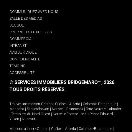
COMMUNIQUEZ AVEC NOUS
SALLE DES MÉDIAS
BLOGUE
PROPRIÉTÉS LUXUEUSES
COMMERCIAL
INTRANET
AVIS JURIDIQUE
CONFIDENTIALITÉ
TÉMOINS
ACCESSIBILITÉ
© SERVICES IMMOBILIERS BRIDGEMARQ
, 2026.
MD
TOUS DROITS RÉSERVÉS.
Trouver une maison
Ontario
|
Québec
|
Alberta
|
Colombie-Britannique
|
Manitoba
|
Saskatchewan
|
Nouveau-Brunswick
|
Terre-Neuve-et-Labrador
|
Territoires du Nord-Ouest
|
Nouvelle-Écosse
|
Île-du-Prince-Édouard
|
Yukon
|
Nunavut
.
Maisons à louer -
Ontario
|
Québec
|
Alberta
|
Colombie-Britannique
|