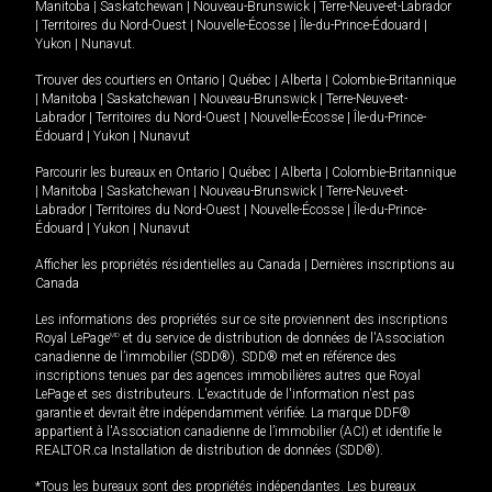
Manitoba
|
Saskatchewan
|
Nouveau-Brunswick
|
Terre-Neuve-et-Labrador
|
Territoires du Nord-Ouest
|
Nouvelle-Écosse
|
Île-du-Prince-Édouard
|
Yukon
|
Nunavut
.
Trouver des courtiers en
Ontario
|
Québec
|
Alberta
|
Colombie-Britannique
|
Manitoba
|
Saskatchewan
|
Nouveau-Brunswick
|
Terre-Neuve-et-
Labrador
|
Territoires du Nord-Ouest
|
Nouvelle-Écosse
|
Île-du-Prince-
Édouard
|
Yukon
|
Nunavut
Parcourir les bureaux en
Ontario
|
Québec
|
Alberta
|
Colombie-Britannique
|
Manitoba
|
Saskatchewan
|
Nouveau-Brunswick
|
Terre-Neuve-et-
Labrador
|
Territoires du Nord-Ouest
|
Nouvelle-Écosse
|
Île-du-Prince-
Édouard
|
Yukon
|
Nunavut
Afficher les propriétés résidentielles au Canada
|
Dernières inscriptions au
Canada
Les informations des propriétés sur ce site proviennent des inscriptions
Royal LePage
MD
et du service de distribution de données de l'Association
canadienne de l’immobilier (SDD®). SDD® met en référence des
inscriptions tenues par des agences immobilières autres que Royal
LePage et ses distributeurs. L'exactitude de l'information n'est pas
garantie et devrait être indépendamment vérifiée. La marque DDF®
appartient à l'Association canadienne de l’immobilier (ACI) et identifie le
REALTOR.ca Installation de distribution de données (SDD®).
*Tous les bureaux sont des propriétés indépendantes. Les bureaux