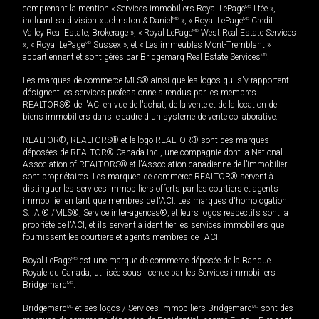
comprenant la mention « Services immobiliers Royal LePage
MD
Ltée »,
incluant sa division « Johnston & Daniel
MD
», « Royal LePage
MD
Credit
Valley Real Estate, Brokerage », « Royal LePage
MD
West Real Estate Services
», « Royal LePage
MD
Sussex », et « Les immeubles Mont-Tremblant »
appartiennent et sont gérés par Bridgemarq Real Estate Services
MD
.
Les marques de commerce MLS® ainsi que les logos qui s'y rapportent
désignent les services professionnels rendus par les membres
REALTORS® de l'ACI en vue de l'achat, de la vente et de la location de
biens immobiliers dans le cadre d'un système de vente collaborative.
REALTOR®, REALTORS® et le logo REALTOR® sont des marques
déposées de REALTOR® Canada Inc., une compagnie dont la National
Association of REALTORS® et l'Association canadienne de l’immobilier
sont propriétaires. Les marques de commerce REALTOR® servent à
distinguer les services immobiliers offerts par les courtiers et agents
immobilier en tant que membres de l'ACI. Les marques d'homologation
S.I.A.® /MLS®, Service inter-agences®, et leurs logos respectifs sont la
propriété de l'ACI, et ils servent à identifier les services immobiliers que
fournissent les courtiers et agents membres de l'ACI.
Royal LePage
MD
est une marque de commerce déposée de la Banque
Royale du Canada, utilisée sous licence par les Services immobiliers
Bridgemarq
MD
.
Bridgemarq
MD
et ses logos / Services immobiliers Bridgemarq
MD
sont des