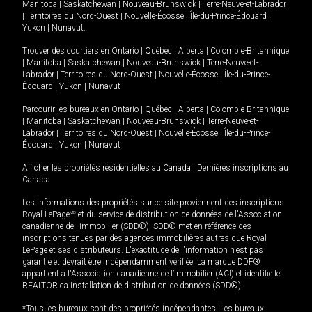
Manitoba
|
Saskatchewan
|
Nouveau-Brunswick
|
Terre-Neuve-et-Labrador
|
Territoires du Nord-Ouest
|
Nouvelle-Écosse
|
Île-du-Prince-Édouard
|
Yukon
|
Nunavut
.
Trouver des courtiers en
Ontario
|
Québec
|
Alberta
|
Colombie-Britannique
|
Manitoba
|
Saskatchewan
|
Nouveau-Brunswick
|
Terre-Neuve-et-
Labrador
|
Territoires du Nord-Ouest
|
Nouvelle-Écosse
|
Île-du-Prince-
Édouard
|
Yukon
|
Nunavut
Parcourir les bureaux en
Ontario
|
Québec
|
Alberta
|
Colombie-Britannique
|
Manitoba
|
Saskatchewan
|
Nouveau-Brunswick
|
Terre-Neuve-et-
Labrador
|
Territoires du Nord-Ouest
|
Nouvelle-Écosse
|
Île-du-Prince-
Édouard
|
Yukon
|
Nunavut
Afficher les propriétés résidentielles au Canada
|
Dernières inscriptions au
Canada
Les informations des propriétés sur ce site proviennent des inscriptions
Royal LePage
MD
et du service de distribution de données de l'Association
canadienne de l’immobilier (SDD®). SDD® met en référence des
inscriptions tenues par des agences immobilières autres que Royal
LePage et ses distributeurs. L'exactitude de l'information n'est pas
garantie et devrait être indépendamment vérifiée. La marque DDF®
appartient à l'Association canadienne de l’immobilier (ACI) et identifie le
REALTOR.ca Installation de distribution de données (SDD®).
*Tous les bureaux sont des propriétés indépendantes. Les bureaux