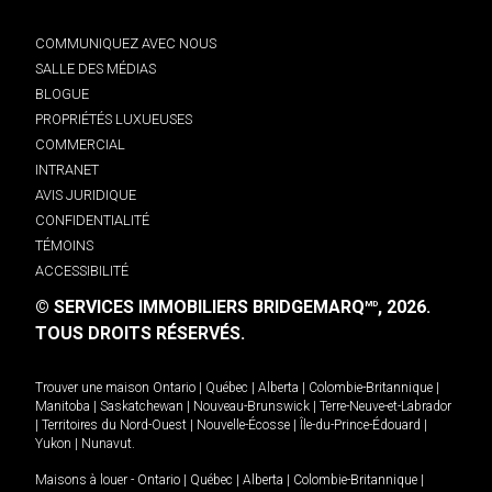
COMMUNIQUEZ AVEC NOUS
SALLE DES MÉDIAS
BLOGUE
PROPRIÉTÉS LUXUEUSES
COMMERCIAL
INTRANET
AVIS JURIDIQUE
CONFIDENTIALITÉ
TÉMOINS
ACCESSIBILITÉ
© SERVICES IMMOBILIERS BRIDGEMARQ
, 2026.
MD
TOUS DROITS RÉSERVÉS.
Trouver une maison
Ontario
|
Québec
|
Alberta
|
Colombie-Britannique
|
Manitoba
|
Saskatchewan
|
Nouveau-Brunswick
|
Terre-Neuve-et-Labrador
|
Territoires du Nord-Ouest
|
Nouvelle-Écosse
|
Île-du-Prince-Édouard
|
Yukon
|
Nunavut
.
Maisons à louer -
Ontario
|
Québec
|
Alberta
|
Colombie-Britannique
|