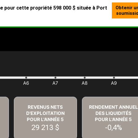
REVENUS NETS
RENDEMENT ANNUEL
D'EXPLOITATION
DES LIQUIDITÉS
POUR L'ANNÉE
5
POUR L'ANNÉE
5
29 213 $
-0,4%