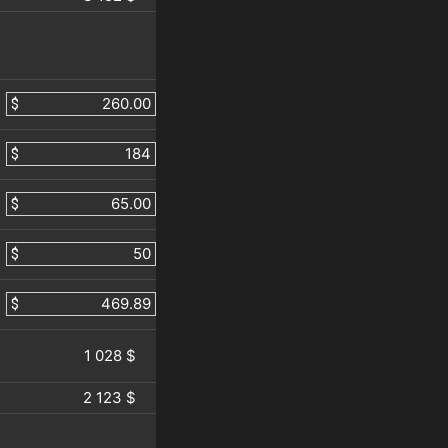
$
$
$
$
$
1 028 $
2 123 $