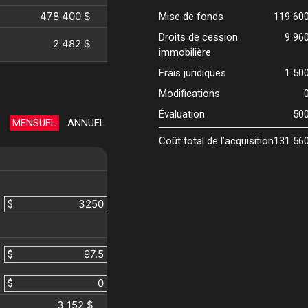
478 400 $
Mise de fonds
119 60
Droits de cession
9 96
2 482 $
immobilière
Frais juridiques
1 50
Modifications
Évaluation
50
MENSUEL
ANNUEL
Coût total de l’acquisition
131 56
$
$
$
3 152 $