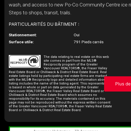
wash, and access to new Po-Co Community Centre ice rink,
Steps to shops, transit, trails.
PARTICULARITÉS DU BÂTIMENT :
Stationnement:
Oui
Surface utile:
791 Pieds carrés
The data relating to real estate on this web
site comes in part from the MLS®
Reciprocity program of the Greater
Vancouver REALTORS®, the Fraser Valley
Real Estate Board or Chilliwack & District Real Estate Board. Real
estate listings held by participating real estate firms are marked
with the MLS® Reciprocity logo and detailed information about the
Plus de
listing includes the name of the listing agent. This representation
is based in whole or part on data generated by the Greater
Vancouver REALTORS®, the Fraser Valley Real Estate Board or
Chilliwack & District Real Estate Board which assumes no
responsibility for its accuracy. The materials contained on this
page may not be reproduced without the express written consent
of the Greater Vancouver REALTORS®, the Fraser Valley Real Estate
Board or Chilliwack & District Real Estate Board.