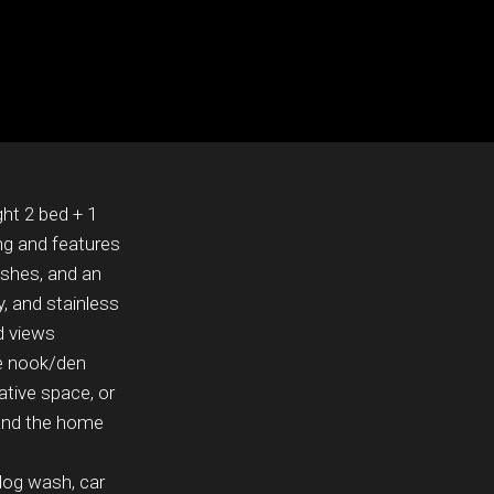
ht 2 bed + 1
ng and features
nishes, and an
y, and stainless
d views
le nook/den
ative space, or
 and the home
dog wash, car