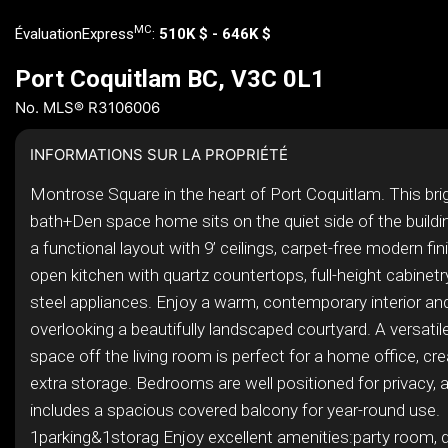
MC
ÉvaluationExpress
:
510K $ - 646K $
Port Coquitlam BC, V3C 0L1
No. MLS® R3106006
INFORMATIONS SUR LA PROPRIÉTÉ
Montrose Square in the heart of Port Coquitlam. This brig
bath+Den space home sits on the quiet side of the buildi
a functional layout with 9’ ceilings, carpet-free modern fi
open kitchen with quartz countertops, full-height cabinetr
steel appliances. Enjoy a warm, contemporary interior an
overlooking a beautifully landscaped courtyard. A versati
space off the living room is perfect for a home office, cre
extra storage. Bedrooms are well positioned for privacy,
includes a spacious covered balcony for year-round use.
1parking&1storag Enjoy excellent amenities:party room, 