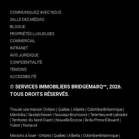
COMMUNIQUEZ AVEC NOUS
SALLE DES MÉDIAS
BLOGUE
PROPRIÉTÉS LUXUEUSES
COMMERCIAL
INTRANET
AVIS JURIDIQUE
CONFIDENTIALITÉ
TÉMOINS
ACCESSIBILITÉ
© SERVICES IMMOBILIERS BRIDGEMARQ
, 2026.
MD
TOUS DROITS RÉSERVÉS.
Trouver une maison
Ontario
|
Québec
|
Alberta
|
Colombie-Britannique
|
Manitoba
|
Saskatchewan
|
Nouveau-Brunswick
|
Terre-Neuve-et-Labrador
|
Territoires du Nord-Ouest
|
Nouvelle-Écosse
|
Île-du-Prince-Édouard
|
Yukon
|
Nunavut
.
Maisons à louer -
Ontario
|
Québec
|
Alberta
|
Colombie-Britannique
|