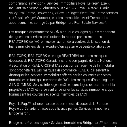
comprenant la mention « Services immobiliers Royal LePage
MD
Ltée »,
incluant sa division « Johnston & Daniel
MD
», « Royal LePage
MD
Credit
Valley Real Estate, Brokerage », « Royal LePage
MD
West Real Estate Services
», « Royal LePage
MD
Sussex », et « Les immeubles Mont-Tremblant »
appartiennent et sont gérés par Bridgemarq Real Estate Services
MD
.
Les marques de commerce MLS® ainsi que les logos qui s'y rapportent
désignent les services professionnels rendus par les membres
REALTORS® de l'ACI en vue de l'achat, de la vente et de la location de
biens immobiliers dans le cadre d'un système de vente collaborative.
REALTOR®, REALTORS® et le logo REALTOR® sont des marques
déposées de REALTOR® Canada Inc., une compagnie dont la National
Association of REALTORS® et l'Association canadienne de l’immobilier
sont propriétaires. Les marques de commerce REALTOR® servent à
distinguer les services immobiliers offerts par les courtiers et agents
immobilier en tant que membres de l'ACI. Les marques d'homologation
S.I.A.® /MLS®, Service inter-agences®, et leurs logos respectifs sont la
propriété de l'ACI, et ils servent à identifier les services immobiliers que
fournissent les courtiers et agents membres de l'ACI.
Royal LePage
MD
est une marque de commerce déposée de la Banque
Royale du Canada, utilisée sous licence par les Services immobiliers
Bridgemarq
MD
.
Bridgemarq
MD
et ses logos / Services immobiliers Bridgemarq
MD
sont des