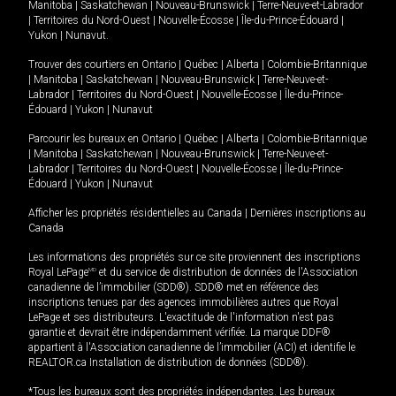
Manitoba
|
Saskatchewan
|
Nouveau-Brunswick
|
Terre-Neuve-et-Labrador
|
Territoires du Nord-Ouest
|
Nouvelle-Écosse
|
Île-du-Prince-Édouard
|
Yukon
|
Nunavut
.
Trouver des courtiers en
Ontario
|
Québec
|
Alberta
|
Colombie-Britannique
|
Manitoba
|
Saskatchewan
|
Nouveau-Brunswick
|
Terre-Neuve-et-
Labrador
|
Territoires du Nord-Ouest
|
Nouvelle-Écosse
|
Île-du-Prince-
Édouard
|
Yukon
|
Nunavut
Parcourir les bureaux en
Ontario
|
Québec
|
Alberta
|
Colombie-Britannique
|
Manitoba
|
Saskatchewan
|
Nouveau-Brunswick
|
Terre-Neuve-et-
Labrador
|
Territoires du Nord-Ouest
|
Nouvelle-Écosse
|
Île-du-Prince-
Édouard
|
Yukon
|
Nunavut
Afficher les propriétés résidentielles au Canada
|
Dernières inscriptions au
Canada
Les informations des propriétés sur ce site proviennent des inscriptions
Royal LePage
MD
et du service de distribution de données de l'Association
canadienne de l’immobilier (SDD®). SDD® met en référence des
inscriptions tenues par des agences immobilières autres que Royal
LePage et ses distributeurs. L'exactitude de l'information n'est pas
garantie et devrait être indépendamment vérifiée. La marque DDF®
appartient à l'Association canadienne de l’immobilier (ACI) et identifie le
REALTOR.ca Installation de distribution de données (SDD®).
*Tous les bureaux sont des propriétés indépendantes. Les bureaux