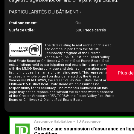
cage storage bike locker and one parking included.
PARTICULARITÉS DU BÂTIMENT :
Stationnement:
Oui
Surface utile:
500 Pieds carrés
The data relating to real estate on this web
site comes in part from the MLS®
Reciprocity program of the Greater
Vancouver REALTORS®, the Fraser Valley
Real Estate Board or Chilliwack & District Real Estate Board. Real
estate listings held by participating real estate firms are marked
with the MLS® Reciprocity logo and detailed information about the
Plus de
listing includes the name of the listing agent. This representation
is based in whole or part on data generated by the Greater
Vancouver REALTORS®, the Fraser Valley Real Estate Board or
Chilliwack & District Real Estate Board which assumes no
responsibility for its accuracy. The materials contained on this
page may not be reproduced without the express written consent
of the Greater Vancouver REALTORS®, the Fraser Valley Real Estate
Board or Chilliwack & District Real Estate Board.