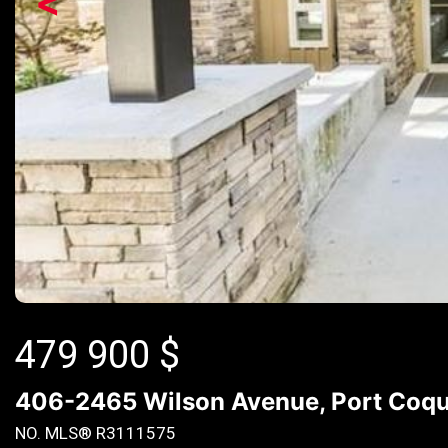
<
479 900
$
406-2465 Wilson Avenue, Port Coqu
NO. MLS® R3111575