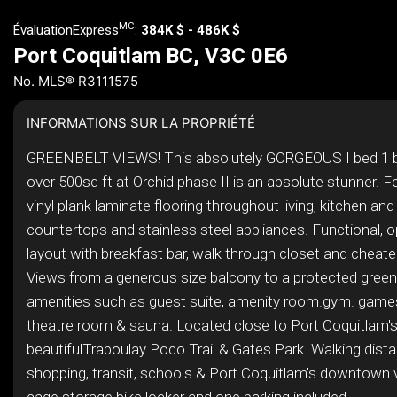
MC
ÉvaluationExpress
:
384K $ - 486K $
Port Coquitlam BC, V3C 0E6
No. MLS® R3111575
INFORMATIONS SUR LA PROPRIÉTÉ
GREENBELT VIEWS! This absolutely GORGEOUS I bed 1 
over 500sq ft at Orchid phase II is an absolute stunner. F
vinyl plank laminate flooring throughout living, kitchen and
countertops and stainless steel appliances. Functional,
layout with breakfast bar, walk through closet and cheate
Views from a generous size balcony to a protected gree
amenities such as guest suite, amenity room.gym. game
theatre room & sauna. Located close to Port Coquitlam'
beautifulTraboulay Poco Trail & Gates Park. Walking dist
shopping, transit, schools & Port Coquitlam's downtown v