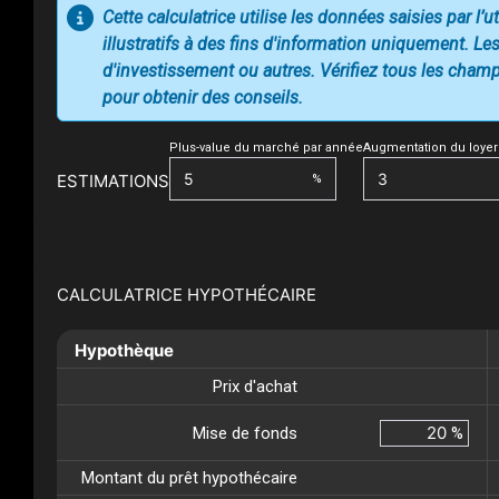
Cette calculatrice utilise les données saisies par l’
illustratifs à des fins d'information uniquement. Les
d'investissement ou autres. Vérifiez tous les champs
pour obtenir des conseils.
Plus-value du marché par année
Augmentation du loyer
ESTIMATIONS
%
CALCULATRICE HYPOTHÉCAIRE
Hypothèque
Prix d'achat
Mise de fonds
%
Montant du prêt hypothécaire