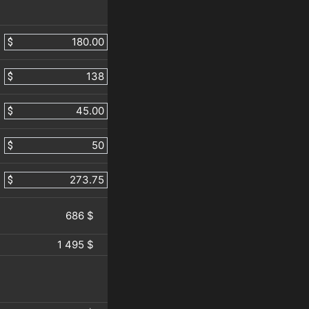
$
$
$
$
$
686 $
1 495 $