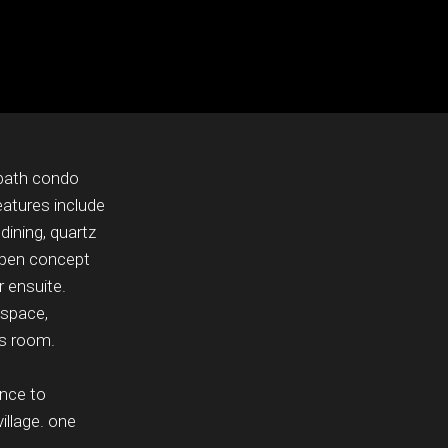
bath condo
eatures include
 dining, quartz
 open concept
r ensuite.
nspace,
s room.
s
ance to
illage. one