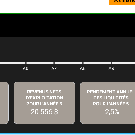
REVENUS NETS
RENDEMENT ANNUEL
D'EXPLOITATION
DES LIQUIDITÉS
POUR L'ANNÉE
5
POUR L'ANNÉE
5
20 556 $
-2,5%