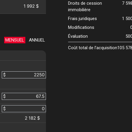
Droits de cession
7 59
1 992 $
immobilière
Frais juridiques
1 50
Modifications
Évaluation
50
MENSUEL
ANNUEL
Coût total de l’acquisition
105 57
$
$
$
2 182 $