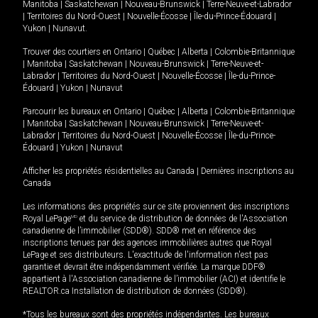
Manitoba
|
Saskatchewan
|
Nouveau-Brunswick
|
Terre-Neuve-et-Labrador
|
Territoires du Nord-Ouest
|
Nouvelle-Écosse
|
Île-du-Prince-Édouard
|
Yukon
|
Nunavut
.
Trouver des courtiers en
Ontario
|
Québec
|
Alberta
|
Colombie-Britannique
|
Manitoba
|
Saskatchewan
|
Nouveau-Brunswick
|
Terre-Neuve-et-
Labrador
|
Territoires du Nord-Ouest
|
Nouvelle-Écosse
|
Île-du-Prince-
Édouard
|
Yukon
|
Nunavut
Parcourir les bureaux en
Ontario
|
Québec
|
Alberta
|
Colombie-Britannique
|
Manitoba
|
Saskatchewan
|
Nouveau-Brunswick
|
Terre-Neuve-et-
Labrador
|
Territoires du Nord-Ouest
|
Nouvelle-Écosse
|
Île-du-Prince-
Édouard
|
Yukon
|
Nunavut
Afficher les propriétés résidentielles au Canada
|
Dernières inscriptions au
Canada
Les informations des propriétés sur ce site proviennent des inscriptions
Royal LePage
MD
et du service de distribution de données de l'Association
canadienne de l’immobilier (SDD®). SDD® met en référence des
inscriptions tenues par des agences immobilières autres que Royal
LePage et ses distributeurs. L'exactitude de l'information n'est pas
garantie et devrait être indépendamment vérifiée. La marque DDF®
appartient à l'Association canadienne de l’immobilier (ACI) et identifie le
REALTOR.ca Installation de distribution de données (SDD®).
*Tous les bureaux sont des propriétés indépendantes. Les bureaux