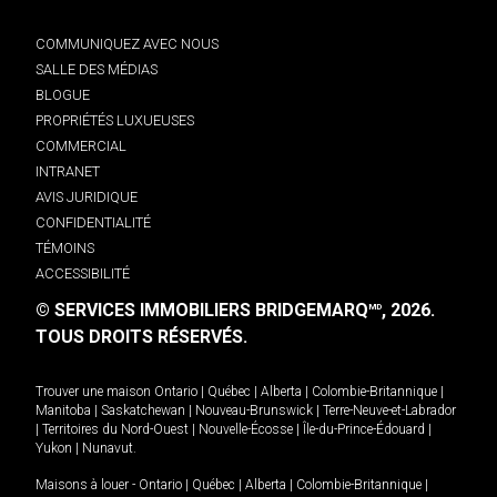
COMMUNIQUEZ AVEC NOUS
SALLE DES MÉDIAS
BLOGUE
PROPRIÉTÉS LUXUEUSES
COMMERCIAL
INTRANET
AVIS JURIDIQUE
CONFIDENTIALITÉ
TÉMOINS
ACCESSIBILITÉ
© SERVICES IMMOBILIERS BRIDGEMARQ
, 2026.
MD
TOUS DROITS RÉSERVÉS.
Trouver une maison
Ontario
|
Québec
|
Alberta
|
Colombie-Britannique
|
Manitoba
|
Saskatchewan
|
Nouveau-Brunswick
|
Terre-Neuve-et-Labrador
|
Territoires du Nord-Ouest
|
Nouvelle-Écosse
|
Île-du-Prince-Édouard
|
Yukon
|
Nunavut
.
Maisons à louer -
Ontario
|
Québec
|
Alberta
|
Colombie-Britannique
|