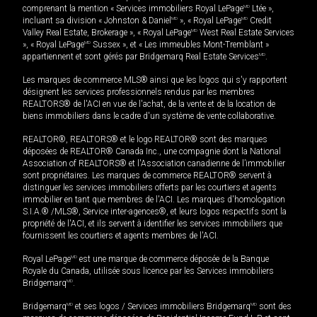
comprenant la mention « Services immobiliers Royal LePage
MD
Ltée »,
incluant sa division « Johnston & Daniel
MD
», « Royal LePage
MD
Credit
Valley Real Estate, Brokerage », « Royal LePage
MD
West Real Estate Services
», « Royal LePage
MD
Sussex », et « Les immeubles Mont-Tremblant »
appartiennent et sont gérés par Bridgemarq Real Estate Services
MD
.
Les marques de commerce MLS® ainsi que les logos qui s'y rapportent
désignent les services professionnels rendus par les membres
REALTORS® de l'ACI en vue de l'achat, de la vente et de la location de
biens immobiliers dans le cadre d'un système de vente collaborative.
REALTOR®, REALTORS® et le logo REALTOR® sont des marques
déposées de REALTOR® Canada Inc., une compagnie dont la National
Association of REALTORS® et l'Association canadienne de l’immobilier
sont propriétaires. Les marques de commerce REALTOR® servent à
distinguer les services immobiliers offerts par les courtiers et agents
immobilier en tant que membres de l'ACI. Les marques d'homologation
S.I.A.® /MLS®, Service inter-agences®, et leurs logos respectifs sont la
propriété de l'ACI, et ils servent à identifier les services immobiliers que
fournissent les courtiers et agents membres de l'ACI.
Royal LePage
MD
est une marque de commerce déposée de la Banque
Royale du Canada, utilisée sous licence par les Services immobiliers
Bridgemarq
MD
.
Bridgemarq
MD
et ses logos / Services immobiliers Bridgemarq
MD
sont des