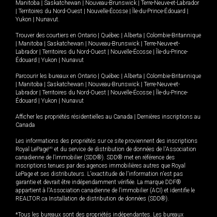
Manitoba
|
Saskatchewan
|
Nouveau-Brunswick
|
Terre-Neuve-et-Labrador
|
Territoires du Nord-Ouest
|
Nouvelle-Écosse
|
Île-du-Prince-Édouard
|
Yukon
|
Nunavut
.
Trouver des courtiers en
Ontario
|
Québec
|
Alberta
|
Colombie-Britannique
|
Manitoba
|
Saskatchewan
|
Nouveau-Brunswick
|
Terre-Neuve-et-
Labrador
|
Territoires du Nord-Ouest
|
Nouvelle-Écosse
|
Île-du-Prince-
Édouard
|
Yukon
|
Nunavut
Parcourir les bureaux en
Ontario
|
Québec
|
Alberta
|
Colombie-Britannique
|
Manitoba
|
Saskatchewan
|
Nouveau-Brunswick
|
Terre-Neuve-et-
Labrador
|
Territoires du Nord-Ouest
|
Nouvelle-Écosse
|
Île-du-Prince-
Édouard
|
Yukon
|
Nunavut
Afficher les propriétés résidentielles au Canada
|
Dernières inscriptions au
Canada
Les informations des propriétés sur ce site proviennent des inscriptions
Royal LePage
MD
et du service de distribution de données de l'Association
canadienne de l’immobilier (SDD®). SDD® met en référence des
inscriptions tenues par des agences immobilières autres que Royal
LePage et ses distributeurs. L'exactitude de l'information n'est pas
garantie et devrait être indépendamment vérifiée. La marque DDF®
appartient à l'Association canadienne de l’immobilier (ACI) et identifie le
REALTOR.ca Installation de distribution de données (SDD®).
*Tous les bureaux sont des propriétés indépendantes. Les bureaux