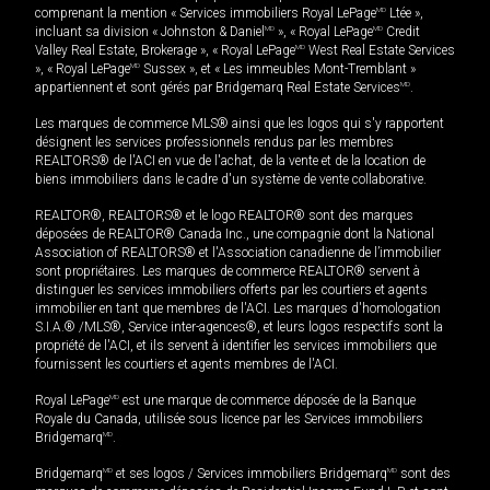
comprenant la mention « Services immobiliers Royal LePage
MD
Ltée »,
incluant sa division « Johnston & Daniel
MD
», « Royal LePage
MD
Credit
Valley Real Estate, Brokerage », « Royal LePage
MD
West Real Estate Services
», « Royal LePage
MD
Sussex », et « Les immeubles Mont-Tremblant »
appartiennent et sont gérés par Bridgemarq Real Estate Services
MD
.
Les marques de commerce MLS® ainsi que les logos qui s'y rapportent
désignent les services professionnels rendus par les membres
REALTORS® de l'ACI en vue de l'achat, de la vente et de la location de
biens immobiliers dans le cadre d'un système de vente collaborative.
REALTOR®, REALTORS® et le logo REALTOR® sont des marques
déposées de REALTOR® Canada Inc., une compagnie dont la National
Association of REALTORS® et l'Association canadienne de l’immobilier
sont propriétaires. Les marques de commerce REALTOR® servent à
distinguer les services immobiliers offerts par les courtiers et agents
immobilier en tant que membres de l'ACI. Les marques d'homologation
S.I.A.® /MLS®, Service inter-agences®, et leurs logos respectifs sont la
propriété de l'ACI, et ils servent à identifier les services immobiliers que
fournissent les courtiers et agents membres de l'ACI.
Royal LePage
MD
est une marque de commerce déposée de la Banque
Royale du Canada, utilisée sous licence par les Services immobiliers
Bridgemarq
MD
.
Bridgemarq
MD
et ses logos / Services immobiliers Bridgemarq
MD
sont des