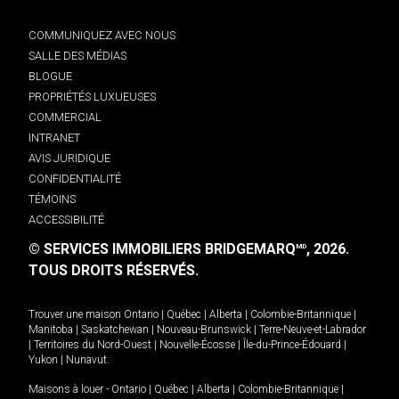
COMMUNIQUEZ AVEC NOUS
SALLE DES MÉDIAS
BLOGUE
PROPRIÉTÉS LUXUEUSES
COMMERCIAL
INTRANET
AVIS JURIDIQUE
CONFIDENTIALITÉ
TÉMOINS
ACCESSIBILITÉ
© SERVICES IMMOBILIERS BRIDGEMARQ
, 2026.
MD
TOUS DROITS RÉSERVÉS.
Trouver une maison
Ontario
|
Québec
|
Alberta
|
Colombie-Britannique
|
Manitoba
|
Saskatchewan
|
Nouveau-Brunswick
|
Terre-Neuve-et-Labrador
|
Territoires du Nord-Ouest
|
Nouvelle-Écosse
|
Île-du-Prince-Édouard
|
Yukon
|
Nunavut
.
Maisons à louer -
Ontario
|
Québec
|
Alberta
|
Colombie-Britannique
|