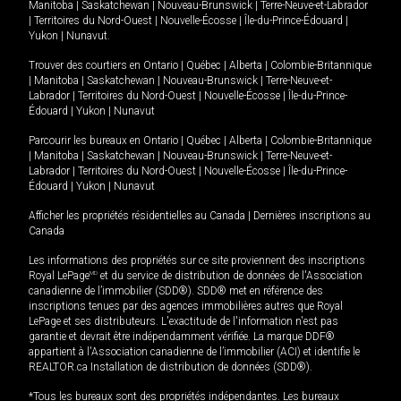
Manitoba
|
Saskatchewan
|
Nouveau-Brunswick
|
Terre-Neuve-et-Labrador
|
Territoires du Nord-Ouest
|
Nouvelle-Écosse
|
Île-du-Prince-Édouard
|
Yukon
|
Nunavut
.
Trouver des courtiers en
Ontario
|
Québec
|
Alberta
|
Colombie-Britannique
|
Manitoba
|
Saskatchewan
|
Nouveau-Brunswick
|
Terre-Neuve-et-
Labrador
|
Territoires du Nord-Ouest
|
Nouvelle-Écosse
|
Île-du-Prince-
Édouard
|
Yukon
|
Nunavut
Parcourir les bureaux en
Ontario
|
Québec
|
Alberta
|
Colombie-Britannique
|
Manitoba
|
Saskatchewan
|
Nouveau-Brunswick
|
Terre-Neuve-et-
Labrador
|
Territoires du Nord-Ouest
|
Nouvelle-Écosse
|
Île-du-Prince-
Édouard
|
Yukon
|
Nunavut
Afficher les propriétés résidentielles au Canada
|
Dernières inscriptions au
Canada
Les informations des propriétés sur ce site proviennent des inscriptions
Royal LePage
MD
et du service de distribution de données de l'Association
canadienne de l’immobilier (SDD®). SDD® met en référence des
inscriptions tenues par des agences immobilières autres que Royal
LePage et ses distributeurs. L'exactitude de l'information n'est pas
garantie et devrait être indépendamment vérifiée. La marque DDF®
appartient à l'Association canadienne de l’immobilier (ACI) et identifie le
REALTOR.ca Installation de distribution de données (SDD®).
*Tous les bureaux sont des propriétés indépendantes. Les bureaux