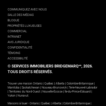
COMMUNIQUEZ AVEC NOUS
SALLE DES MÉDIAS
BLOGUE
PROPRIÉTÉS LUXUEUSES
COMMERCIAL
INTRANET
AVIS JURIDIQUE
CONFIDENTIALITÉ
TÉMOINS
ACCESSIBILITÉ
© SERVICES IMMOBILIERS BRIDGEMARQ
, 2026.
MD
TOUS DROITS RÉSERVÉS.
Trouver une maison
Ontario
|
Québec
|
Alberta
|
Colombie-Britannique
|
Manitoba
|
Saskatchewan
|
Nouveau-Brunswick
|
Terre-Neuve-et-Labrador
|
Territoires du Nord-Ouest
|
Nouvelle-Écosse
|
Île-du-Prince-Édouard
|
Yukon
|
Nunavut
.
Maisons à louer -
Ontario
|
Québec
|
Alberta
|
Colombie-Britannique
|