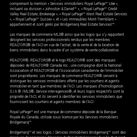
comprenant la mention « Services immobiliers Royal LePage
MD
Ltée »,
incluant sa division « Johnston & Daniel
MD
», « Royal LePage
MD
Credit
Valley Real Estate, Brokerage », « Royal LePage
MD
West Real Estate Services
», « Royal LePage
MD
Sussex », et « Les immeubles Mont-Tremblant »
appartiennent et sont gérés par Bridgemarq Real Estate Services
MD
.
Les marques de commerce MLS® ainsi que les logos qui s'y rapportent
désignent les services professionnels rendus par les membres
REALTORS® de l'ACI en vue de l'achat, de la vente et de la location de
biens immobiliers dans le cadre d'un système de vente collaborative.
REALTOR®, REALTORS® et le logo REALTOR® sont des marques
déposées de REALTOR® Canada Inc., une compagnie dont la National
Association of REALTORS® et l'Association canadienne de l’immobilier
sont propriétaires. Les marques de commerce REALTOR® servent à
distinguer les services immobiliers offerts par les courtiers et agents
immobilier en tant que membres de l'ACI. Les marques d'homologation
S.I.A.® /MLS®, Service inter-agences®, et leurs logos respectifs sont la
propriété de l'ACI, et ils servent à identifier les services immobiliers que
fournissent les courtiers et agents membres de l'ACI.
Royal LePage
MD
est une marque de commerce déposée de la Banque
Royale du Canada, utilisée sous licence par les Services immobiliers
Bridgemarq
MD
.
Bridgemarq
MD
et ses logos / Services immobiliers Bridgemarq
MD
sont des