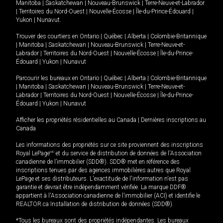
Manitoba
|
Saskatchewan
|
Nouveau-Brunswick
|
Terre-Neuve-et-Labrador
|
Territoires du Nord-Ouest
|
Nouvelle-Écosse
|
Île-du-Prince-Édouard
|
Yukon
|
Nunavut
.
Trouver des courtiers en
Ontario
|
Québec
|
Alberta
|
Colombie-Britannique
|
Manitoba
|
Saskatchewan
|
Nouveau-Brunswick
|
Terre-Neuve-et-
Labrador
|
Territoires du Nord-Ouest
|
Nouvelle-Écosse
|
Île-du-Prince-
Édouard
|
Yukon
|
Nunavut
Parcourir les bureaux en
Ontario
|
Québec
|
Alberta
|
Colombie-Britannique
|
Manitoba
|
Saskatchewan
|
Nouveau-Brunswick
|
Terre-Neuve-et-
Labrador
|
Territoires du Nord-Ouest
|
Nouvelle-Écosse
|
Île-du-Prince-
Édouard
|
Yukon
|
Nunavut
Afficher les propriétés résidentielles au Canada
|
Dernières inscriptions au
Canada
Les informations des propriétés sur ce site proviennent des inscriptions
Royal LePage
MD
et du service de distribution de données de l'Association
canadienne de l’immobilier (SDD®). SDD® met en référence des
inscriptions tenues par des agences immobilières autres que Royal
LePage et ses distributeurs. L'exactitude de l'information n'est pas
garantie et devrait être indépendamment vérifiée. La marque DDF®
appartient à l'Association canadienne de l’immobilier (ACI) et identifie le
REALTOR.ca Installation de distribution de données (SDD®).
*Tous les bureaux sont des propriétés indépendantes. Les bureaux