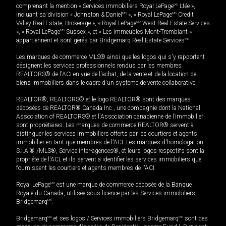
comprenant la mention « Services immobiliers Royal LePage
MD
Ltée »,
incluant sa division « Johnston & Daniel
MD
», « Royal LePage
MD
Credit
Valley Real Estate, Brokerage », « Royal LePage
MD
West Real Estate Services
», « Royal LePage
MD
Sussex », et « Les immeubles Mont-Tremblant »
appartiennent et sont gérés par Bridgemarq Real Estate Services
MD
.
Les marques de commerce MLS® ainsi que les logos qui s'y rapportent
désignent les services professionnels rendus par les membres
REALTORS® de l'ACI en vue de l'achat, de la vente et de la location de
biens immobiliers dans le cadre d'un système de vente collaborative.
REALTOR®, REALTORS® et le logo REALTOR® sont des marques
déposées de REALTOR® Canada Inc., une compagnie dont la National
Association of REALTORS® et l'Association canadienne de l’immobilier
sont propriétaires. Les marques de commerce REALTOR® servent à
distinguer les services immobiliers offerts par les courtiers et agents
immobilier en tant que membres de l'ACI. Les marques d'homologation
S.I.A.® /MLS®, Service inter-agences®, et leurs logos respectifs sont la
propriété de l'ACI, et ils servent à identifier les services immobiliers que
fournissent les courtiers et agents membres de l'ACI.
Royal LePage
MD
est une marque de commerce déposée de la Banque
Royale du Canada, utilisée sous licence par les Services immobiliers
Bridgemarq
MD
.
Bridgemarq
MD
et ses logos / Services immobiliers Bridgemarq
MD
sont des