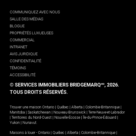
COMMUNIQUEZ AVEC NOUS
SALLE DES MÉDIAS
BLOGUE
PROPRIÉTÉS LUXUEUSES
COMMERCIAL
INTRANET
AVIS JURIDIQUE
CONFIDENTIALITÉ
TÉMOINS
ACCESSIBILITÉ
© SERVICES IMMOBILIERS BRIDGEMARQ
, 2026.
MD
TOUS DROITS RÉSERVÉS.
Trouver une maison
Ontario
|
Québec
|
Alberta
|
Colombie-Britannique
|
Manitoba
|
Saskatchewan
|
Nouveau-Brunswick
|
Terre-Neuve-et-Labrador
|
Territoires du Nord-Ouest
|
Nouvelle-Écosse
|
Île-du-Prince-Édouard
|
Yukon
|
Nunavut
.
Maisons à louer -
Ontario
|
Québec
|
Alberta
|
Colombie-Britannique
|