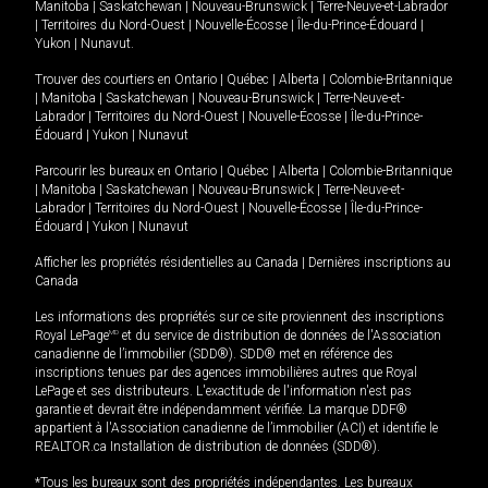
Manitoba
|
Saskatchewan
|
Nouveau-Brunswick
|
Terre-Neuve-et-Labrador
|
Territoires du Nord-Ouest
|
Nouvelle-Écosse
|
Île-du-Prince-Édouard
|
Yukon
|
Nunavut
.
Trouver des courtiers en
Ontario
|
Québec
|
Alberta
|
Colombie-Britannique
|
Manitoba
|
Saskatchewan
|
Nouveau-Brunswick
|
Terre-Neuve-et-
Labrador
|
Territoires du Nord-Ouest
|
Nouvelle-Écosse
|
Île-du-Prince-
Édouard
|
Yukon
|
Nunavut
Parcourir les bureaux en
Ontario
|
Québec
|
Alberta
|
Colombie-Britannique
|
Manitoba
|
Saskatchewan
|
Nouveau-Brunswick
|
Terre-Neuve-et-
Labrador
|
Territoires du Nord-Ouest
|
Nouvelle-Écosse
|
Île-du-Prince-
Édouard
|
Yukon
|
Nunavut
Afficher les propriétés résidentielles au Canada
|
Dernières inscriptions au
Canada
Les informations des propriétés sur ce site proviennent des inscriptions
Royal LePage
MD
et du service de distribution de données de l'Association
canadienne de l’immobilier (SDD®). SDD® met en référence des
inscriptions tenues par des agences immobilières autres que Royal
LePage et ses distributeurs. L'exactitude de l'information n'est pas
garantie et devrait être indépendamment vérifiée. La marque DDF®
appartient à l'Association canadienne de l’immobilier (ACI) et identifie le
REALTOR.ca Installation de distribution de données (SDD®).
*Tous les bureaux sont des propriétés indépendantes. Les bureaux