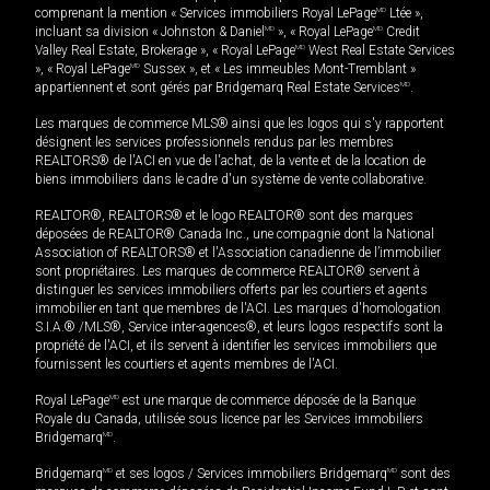
comprenant la mention « Services immobiliers Royal LePage
MD
Ltée »,
incluant sa division « Johnston & Daniel
MD
», « Royal LePage
MD
Credit
Valley Real Estate, Brokerage », « Royal LePage
MD
West Real Estate Services
», « Royal LePage
MD
Sussex », et « Les immeubles Mont-Tremblant »
appartiennent et sont gérés par Bridgemarq Real Estate Services
MD
.
Les marques de commerce MLS® ainsi que les logos qui s'y rapportent
désignent les services professionnels rendus par les membres
REALTORS® de l'ACI en vue de l'achat, de la vente et de la location de
biens immobiliers dans le cadre d'un système de vente collaborative.
REALTOR®, REALTORS® et le logo REALTOR® sont des marques
déposées de REALTOR® Canada Inc., une compagnie dont la National
Association of REALTORS® et l'Association canadienne de l’immobilier
sont propriétaires. Les marques de commerce REALTOR® servent à
distinguer les services immobiliers offerts par les courtiers et agents
immobilier en tant que membres de l'ACI. Les marques d'homologation
S.I.A.® /MLS®, Service inter-agences®, et leurs logos respectifs sont la
propriété de l'ACI, et ils servent à identifier les services immobiliers que
fournissent les courtiers et agents membres de l'ACI.
Royal LePage
MD
est une marque de commerce déposée de la Banque
Royale du Canada, utilisée sous licence par les Services immobiliers
Bridgemarq
MD
.
Bridgemarq
MD
et ses logos / Services immobiliers Bridgemarq
MD
sont des