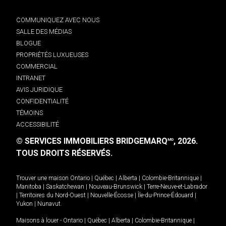
COMMUNIQUEZ AVEC NOUS
SALLE DES MÉDIAS
BLOGUE
PROPRIÉTÉS LUXUEUSES
COMMERCIAL
INTRANET
AVIS JURIDIQUE
CONFIDENTIALITÉ
TÉMOINS
ACCESSIBILITÉ
© SERVICES IMMOBILIERS BRIDGEMARQ
, 2026.
MD
TOUS DROITS RÉSERVÉS.
Trouver une maison
Ontario
|
Québec
|
Alberta
|
Colombie-Britannique
|
Manitoba
|
Saskatchewan
|
Nouveau-Brunswick
|
Terre-Neuve-et-Labrador
|
Territoires du Nord-Ouest
|
Nouvelle-Écosse
|
Île-du-Prince-Édouard
|
Yukon
|
Nunavut
.
Maisons à louer -
Ontario
|
Québec
|
Alberta
|
Colombie-Britannique
|