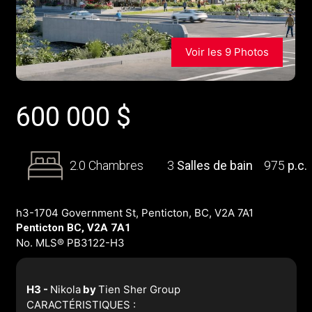
Voir les 9 Photos
600 000
$
2.0 Chambres
3
Salles de bain
975
p.c.
h3-1704 Government St, Penticton, BC, V2A 7A1
Penticton BC, V2A 7A1
No. MLS® PB3122-H3
H3 -
Nikola
by
Tien Sher Group
CARACTÉRISTIQUES :