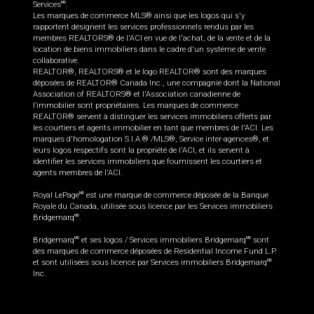
Services
.
MD
Les marques de commerce MLS® ainsi que les logos qui s'y
rapportent désignent les services professionnels rendus par les
membres REALTORS® de l'ACI en vue de l'achat, de la vente et de la
location de biens immobiliers dans le cadre d'un système de vente
collaborative.
REALTOR®, REALTORS® et le logo REALTOR® sont des marques
déposées de REALTOR® Canada Inc., une compagnie dont la National
Association of REALTORS® et l'Association canadienne de
l’immobilier sont propriétaires. Les marques de commerce
REALTOR® servent à distinguer les services immobiliers offerts par
les courtiers et agents immobilier en tant que membres de l'ACI. Les
marques d'homologation S.I.A.® /MLS®, Service inter-agences®, et
leurs logos respectifs sont la propriété de l'ACI, et ils servent à
identifier les services immobiliers que fournissent les courtiers et
agents membres de l'ACI.
Royal LePage
est une marque de commerce déposée de la Banque
MD
Royale du Canada, utilisée sous licence par les Services immobiliers
Bridgemarq
.
MD
Bridgemarq
et ses logos / Services immobiliers Bridgemarq
sont
MD
MD
des marques de commerce déposées de Residential Income Fund L.P.
et sont utilisées sous licence par Services immobiliers Bridgemarq
MD
Inc.