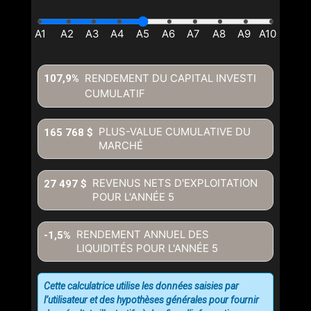
RENDEMENT DU CAPITAL INVESTI
107,9%
CUMULATIF
PLUS-VALUE CUMULATIVE DU
165 768 $
MARCHÉ
REVENUS NETS D'EXPLOITATION
27 497 $
POUR L'ANNÉE
5
RENDEMENT ANNUEL DES
-1,5%
LIQUIDITÉS POUR L'ANNÉE
5
Cette calculatrice utilise les données saisies par
l’utilisateur et des hypothèses générales pour fournir