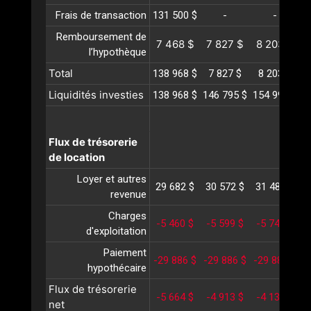
Frais de transaction
131 500 $
-
-
Remboursement de
7 468 $
7 827 $
8 203 $
l’hypothèque
Total
138 968 $
7 827 $
8 203 $
Liquidités investies
138 968 $
146 795 $
154 998 $
1
Flux de trésorerie
de location
Loyer et autres
29 682 $
30 572 $
31 489 $
3
revenue
Charges
-5 460 $
-5 599 $
-5 743 $
-
d'exploitation
Paiement
-29 886 $
-29 886 $
-29 886 $
-
hypothécaire
Flux de trésorerie
-5 664 $
-4 913 $
-4 139 $
-
net