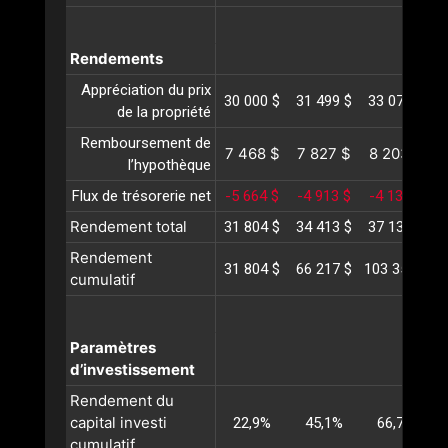
Rendements
Appréciation du prix
30 000 $
31 499 $
33 075 $
3
de la propriété
Remboursement de
7 468 $
7 827 $
8 203 $
l’hypothèque
Flux de trésorerie net
-5 664 $
-4 913 $
-4 139 $
-
Rendement total
31 804 $
34 413 $
37 138 $
3
Rendement
31 804 $
66 217 $
103 356 $
1
cumulatif
Paramètres
d’investissement
Rendement du
capital investi
22,9%
45,1%
66,7%
cumulatif