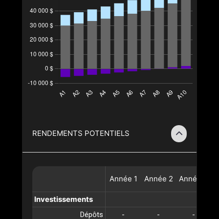
RENDEMENTS POTENTIELS
Année
1
Année
2
Année
3
A
Investissements
Dépôts
-
-
-