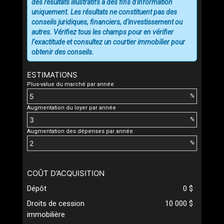
des résultats illustratifs à des fins d'information
uniquement. Les résultats ne constituent pas des
conseils juridiques, financiers, d'investissement ou
autres. Vérifiez tous les champs pour en vérifier
l’exactitude et consultez un courtier immobilier pour
obtenir des conseils.
ESTIMATIONS
Plus-value du marché par année
%
Augmentation du loyer par année
%
Augmentation des dépenses par année
%
COÛT D’ACQUISITION
Dépôt
0 $
Droits de cession
10 000 $
immobilière