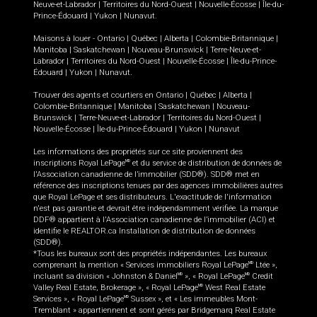
Neuve-et-Labrador
|
Territoires du Nord-Ouest
|
Nouvelle-Écosse
|
Île-du-
Prince-Édouard
|
Yukon
|
Nunavut
.
Maisons à louer -
Ontario
|
Québec
|
Alberta
|
Colombie-Britannique
|
Manitoba
|
Saskatchewan
|
Nouveau-Brunswick
|
Terre-Neuve-et-
Labrador
|
Territoires du Nord-Ouest
|
Nouvelle-Écosse
|
Île-du-Prince-
Édouard
|
Yukon
|
Nunavut
.
Trouver des agents et courtiers en
Ontario
|
Québec
|
Alberta
|
Colombie-Britannique
|
Manitoba
|
Saskatchewan
|
Nouveau-
Brunswick
|
Terre-Neuve-et-Labrador
|
Territoires du Nord-Ouest
|
Nouvelle-Écosse
|
Île-du-Prince-Édouard
|
Yukon
|
Nunavut
Les informations des propriétés sur ce site proviennent des
inscriptions Royal LePage
et du service de distribution de données de
MD
l'Association canadienne de l’immobilier (SDD®). SDD® met en
référence des inscriptions tenues par des agences immobilières autres
que Royal LePage et ses distributeurs. L'exactitude de l'information
n'est pas garantie et devrait être indépendamment vérifiée. La marque
DDF® appartient à l'Association canadienne de l’immobilier (ACI) et
identifie le REALTOR.ca Installation de distribution de données
(SDD®).
*Tous les bureaux sont des propriétés indépendantes. Les bureaux
comprenant la mention « Services immobiliers Royal LePage
Ltée »,
MD
incluant sa division « Johnston & Daniel
», « Royal LePage
Credit
MD
MD
Valley Real Estate, Brokerage », « Royal LePage
West Real Estate
MD
Services », « Royal LePage
Sussex », et « Les immeubles Mont-
MD
Tremblant » appartiennent et sont gérés par Bridgemarq Real Estate