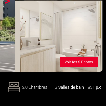
>
Voir les 9 Photos
2.0 Chambres
3
Salles de bain
831
p.c.