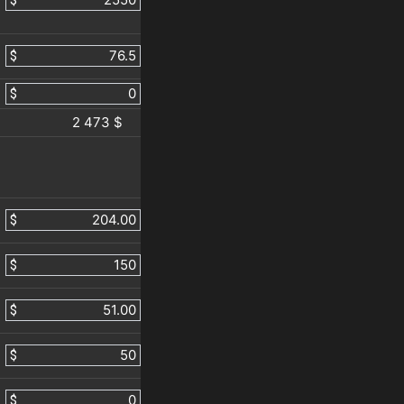
$
$
$
2 473 $
$
$
$
$
$