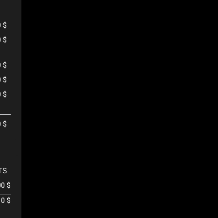
0 $
0 $
0 $
0 $
0 $
0 $
TS
00 $
0 $