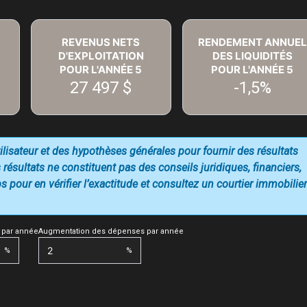
REVENUS NETS
RENDEMENT ANNUEL
D'EXPLOITATION
DES LIQUIDITÉS
POUR L'ANNÉE
5
POUR L'ANNÉE
5
27 497 $
-1,5%
utilisateur et des hypothèses générales pour fournir des résultats
 résultats ne constituent pas des conseils juridiques, financiers,
 pour en vérifier l’exactitude et consultez un courtier immobilier
 par année
Augmentation des dépenses par année
%
%