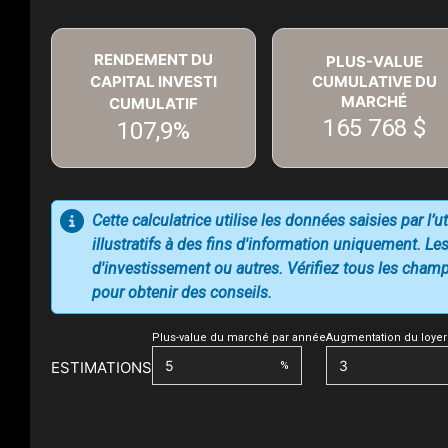
RENDEMENT DU
PLUS-VALUE
CAPITAL INVESTI
CUMULATIVE DU
MARCHÉ
CUMULATIF
165 768 $
107,9%
Cette calculatrice utilise les données saisies par l’
illustratifs à des fins d'information uniquement. Les
d'investissement ou autres. Vérifiez tous les champs
pour obtenir des conseils.
Plus-value du marché par année
Augmentation du loyer
ESTIMATIONS
%