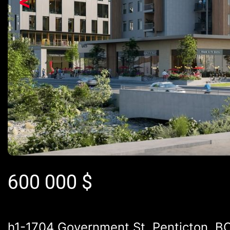
<
600 000
$
h1-1704 Government St, Penticton, B