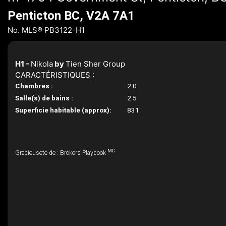
Penticton BC, V2A 7A1
No. MLS® PB3122-H1
H1 -
Nikola
by
Tien Sher Group
CARACTÉRISTIQUES :
Chambres :
2.0
Salle(s) de bains :
2.5
Superficie habitable (approx):
831
MC
Gracieuseté de : Brokers Playbook