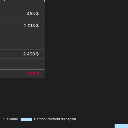
455 $
2 018 $
2 490 $
-472 $