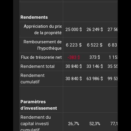
Rendements
Appréciation du prix
25 000 $
26 249 $
27 562 $
2
de la propriété
Remboursement de
6 223 $
6 522 $
6 836 $
l’hypothèque
Flux de trésorerie net
-383 $
373 $
1 153 $
Rendement total
30 840 $
33 146 $
35 551 $
3
Rendement
30 840 $
63 986 $
99 538 $
1
cumulatif
Paramètres
d’investissement
Rendement du
capital investi
26,7%
52,3%
77,1%
cumulatif