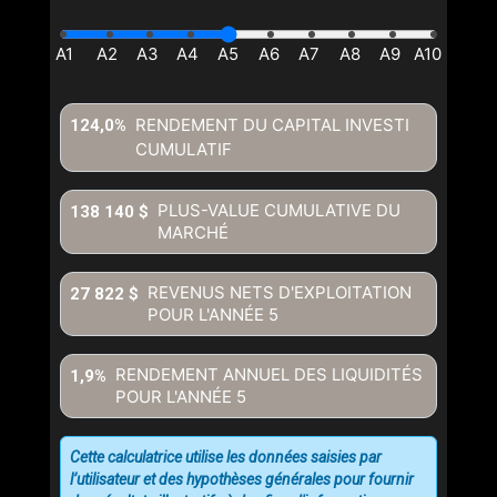
RENDEMENT DU CAPITAL INVESTI
124,0%
CUMULATIF
PLUS-VALUE CUMULATIVE DU
138 140 $
MARCHÉ
REVENUS NETS D'EXPLOITATION
27 822 $
POUR L'ANNÉE
5
RENDEMENT ANNUEL DES LIQUIDITÉS
1,9%
POUR L'ANNÉE
5
Cette calculatrice utilise les données saisies par
l’utilisateur et des hypothèses générales pour fournir