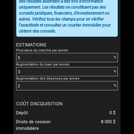
des résultats illustratifs à des fins d'information
uniquement. Les résultats ne constituent pas des
conseils juridiques, financiers, d'investissement ou
autres. Vérifiez tous les champs pour en vérifier
l’exactitude et consultez un courtier immobilier pour
obtenir des conseils.
ESTIMATIONS
Plus-value du marché par année
%
Augmentation du loyer par année
%
Augmentation des dépenses par année
%
COÛT D’ACQUISITION
Dépôt
0 $
Droits de cession
8 000 $
immobilière