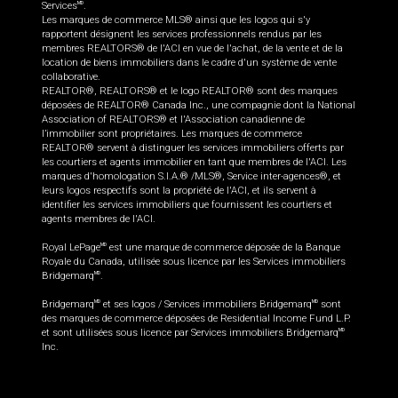
Services
.
MD
Les marques de commerce MLS® ainsi que les logos qui s'y
rapportent désignent les services professionnels rendus par les
membres REALTORS® de l'ACI en vue de l'achat, de la vente et de la
location de biens immobiliers dans le cadre d'un système de vente
collaborative.
REALTOR®, REALTORS® et le logo REALTOR® sont des marques
déposées de REALTOR® Canada Inc., une compagnie dont la National
Association of REALTORS® et l'Association canadienne de
l’immobilier sont propriétaires. Les marques de commerce
REALTOR® servent à distinguer les services immobiliers offerts par
les courtiers et agents immobilier en tant que membres de l'ACI. Les
marques d'homologation S.I.A.® /MLS®, Service inter-agences®, et
leurs logos respectifs sont la propriété de l'ACI, et ils servent à
identifier les services immobiliers que fournissent les courtiers et
agents membres de l'ACI.
Royal LePage
est une marque de commerce déposée de la Banque
MD
Royale du Canada, utilisée sous licence par les Services immobiliers
Bridgemarq
.
MD
Bridgemarq
et ses logos / Services immobiliers Bridgemarq
sont
MD
MD
des marques de commerce déposées de Residential Income Fund L.P.
et sont utilisées sous licence par Services immobiliers Bridgemarq
MD
Inc.