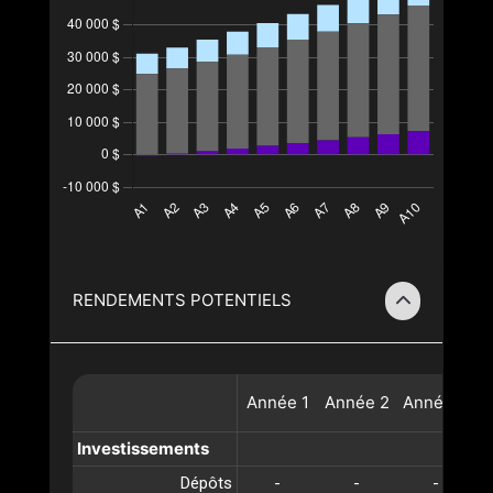
RENDEMENTS POTENTIELS
Année
1
Année
2
Année
3
A
Investissements
Dépôts
-
-
-