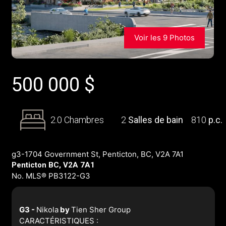
Voir les 9 Photos
500 000
$
2.0 Chambres
2
Salles de bain
810
p.c.
g3-1704 Government St, Penticton, BC, V2A 7A1
Penticton BC, V2A 7A1
No. MLS® PB3122-G3
G3 -
Nikola
by
Tien Sher Group
CARACTÉRISTIQUES :