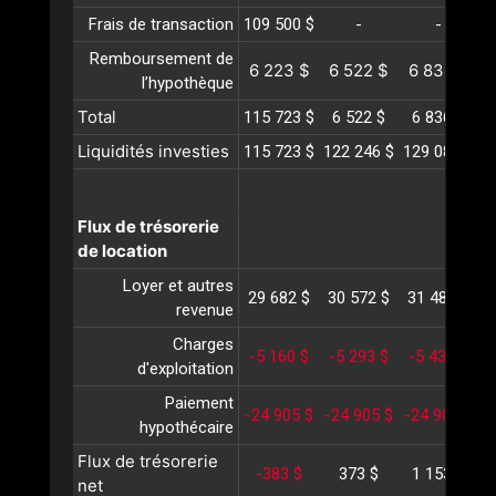
Frais de transaction
109 500 $
-
-
Remboursement de
6 223 $
6 522 $
6 836 $
l’hypothèque
Total
115 723 $
6 522 $
6 836 $
Liquidités investies
115 723 $
122 246 $
129 082 $
1
Flux de trésorerie
de location
Loyer et autres
29 682 $
30 572 $
31 489 $
3
revenue
Charges
-5 160 $
-5 293 $
-5 431 $
-
d'exploitation
Paiement
-24 905 $
-24 905 $
-24 905 $
-
hypothécaire
Flux de trésorerie
-383 $
373 $
1 153 $
net