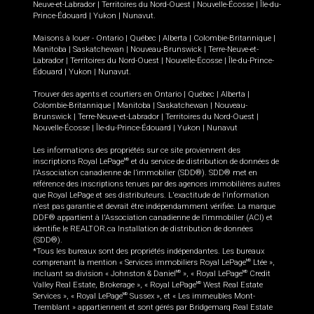
Neuve-et-Labrador
|
Territoires du Nord-Ouest
|
Nouvelle-Écosse
|
Île-du-
Prince-Édouard
|
Yukon
|
Nunavut
.
Maisons à louer -
Ontario
|
Québec
|
Alberta
|
Colombie-Britannique
|
Manitoba
|
Saskatchewan
|
Nouveau-Brunswick
|
Terre-Neuve-et-
Labrador
|
Territoires du Nord-Ouest
|
Nouvelle-Écosse
|
Île-du-Prince-
Édouard
|
Yukon
|
Nunavut
.
Trouver des agents et courtiers en
Ontario
|
Québec
|
Alberta
|
Colombie-Britannique
|
Manitoba
|
Saskatchewan
|
Nouveau-
Brunswick
|
Terre-Neuve-et-Labrador
|
Territoires du Nord-Ouest
|
Nouvelle-Écosse
|
Île-du-Prince-Édouard
|
Yukon
|
Nunavut
Les informations des propriétés sur ce site proviennent des
inscriptions Royal LePage
et du service de distribution de données de
MD
l'Association canadienne de l’immobilier (SDD®). SDD® met en
référence des inscriptions tenues par des agences immobilières autres
que Royal LePage et ses distributeurs. L'exactitude de l'information
n'est pas garantie et devrait être indépendamment vérifiée. La marque
DDF® appartient à l'Association canadienne de l’immobilier (ACI) et
identifie le REALTOR.ca Installation de distribution de données
(SDD®).
*Tous les bureaux sont des propriétés indépendantes. Les bureaux
comprenant la mention « Services immobiliers Royal LePage
Ltée »,
MD
incluant sa division « Johnston & Daniel
», « Royal LePage
Credit
MD
MD
Valley Real Estate, Brokerage », « Royal LePage
West Real Estate
MD
Services », « Royal LePage
Sussex », et « Les immeubles Mont-
MD
Tremblant » appartiennent et sont gérés par Bridgemarq Real Estate