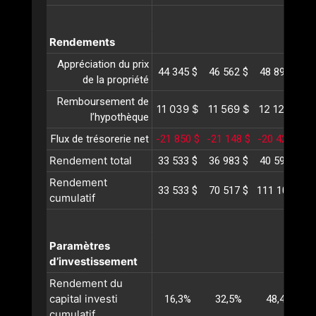
Rendements
Appréciation du prix
44 345 $
46 562 $
48 890 $
5
de la propriété
Remboursement de
11 039 $
11 569 $
12 126 $
1
l’hypothèque
Flux de trésorerie net
-21 850 $
-21 148 $
-20 424 $
-
Rendement total
33 533 $
36 983 $
40 591 $
4
Rendement
33 533 $
70 517 $
111 109 $
1
cumulatif
Paramètres
d’investissement
Rendement du
capital investi
16,3%
32,5%
48,4%
cumulatif