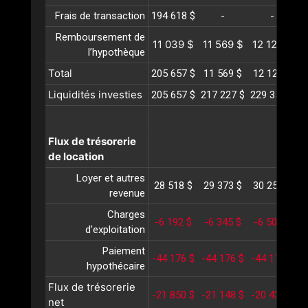
Frais de transaction
194 618 $
-
-
Remboursement de
11 039 $
11 569 $
12 126 $
1
l’hypothèque
Total
205 657 $
11 569 $
12 126 $
1
Liquidités investies
205 657 $
217 227 $
229 353 $
2
Flux de trésorerie
de location
Loyer et autres
28 518 $
29 373 $
30 254 $
3
revenue
Charges
-6 192 $
-6 345 $
-6 502 $
-
d'exploitation
Paiement
-44 176 $
-44 176 $
-44 176 $
-
hypothécaire
Flux de trésorerie
-21 850 $
-21 148 $
-20 424 $
-
net