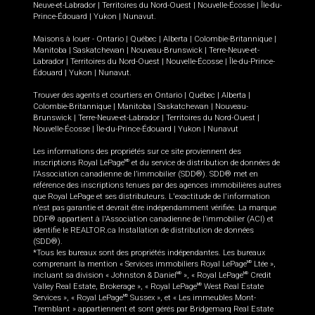
Neuve-et-Labrador
|
Territoires du Nord-Ouest
|
Nouvelle-Écosse
|
Île-du-
Prince-Édouard
|
Yukon
|
Nunavut
.
Maisons à louer -
Ontario
|
Québec
|
Alberta
|
Colombie-Britannique
|
Manitoba
|
Saskatchewan
|
Nouveau-Brunswick
|
Terre-Neuve-et-
Labrador
|
Territoires du Nord-Ouest
|
Nouvelle-Écosse
|
Île-du-Prince-
Édouard
|
Yukon
|
Nunavut
.
Trouver des agents et courtiers en
Ontario
|
Québec
|
Alberta
|
Colombie-Britannique
|
Manitoba
|
Saskatchewan
|
Nouveau-
Brunswick
|
Terre-Neuve-et-Labrador
|
Territoires du Nord-Ouest
|
Nouvelle-Écosse
|
Île-du-Prince-Édouard
|
Yukon
|
Nunavut
Les informations des propriétés sur ce site proviennent des
inscriptions Royal LePage
et du service de distribution de données de
MD
l'Association canadienne de l’immobilier (SDD®). SDD® met en
référence des inscriptions tenues par des agences immobilières autres
que Royal LePage et ses distributeurs. L'exactitude de l'information
n'est pas garantie et devrait être indépendamment vérifiée. La marque
DDF® appartient à l'Association canadienne de l’immobilier (ACI) et
identifie le REALTOR.ca Installation de distribution de données
(SDD®).
*Tous les bureaux sont des propriétés indépendantes. Les bureaux
comprenant la mention « Services immobiliers Royal LePage
Ltée »,
MD
incluant sa division « Johnston & Daniel
», « Royal LePage
Credit
MD
MD
Valley Real Estate, Brokerage », « Royal LePage
West Real Estate
MD
Services », « Royal LePage
Sussex », et « Les immeubles Mont-
MD
Tremblant » appartiennent et sont gérés par Bridgemarq Real Estate