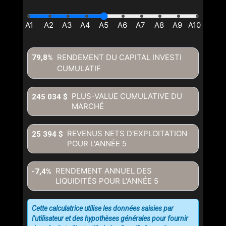
RENDEMENT DU CAPITAL INVESTI
79,8%
CUMULATIF
PLUS-VALUE CUMULATIVE DU
245 034 $
MARCHÉ
REVENUS NETS D'EXPLOITATION
25 394 $
POUR L'ANNÉE
5
RENDEMENT ANNUEL DES
-7,4%
LIQUIDITÉS POUR L'ANNÉE
5
Cette calculatrice utilise les données saisies par
l’utilisateur et des hypothèses générales pour fournir