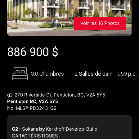
Voir les 16 Photos
886 900
$
3.0 Chambres
2
Salles de bain
969
p.c.
g2-270 Riverside Dr, Penticton, BC, V2A 5Y5
Penticton BC, V2A 5Y5
No. MLS® PB3243-G2
G2 -
Sokana
by
Kerkhoff Develop-Build
CARACTÉRISTIQUES :