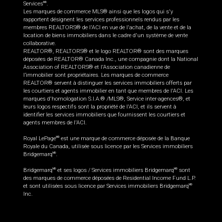
Services
.
MD
Les marques de commerce MLS® ainsi que les logos qui s'y
rapportent désignent les services professionnels rendus par les
membres REALTORS® de l'ACI en vue de l'achat, de la vente et de la
location de biens immobiliers dans le cadre d'un système de vente
collaborative.
REALTOR®, REALTORS® et le logo REALTOR® sont des marques
déposées de REALTOR® Canada Inc., une compagnie dont la National
Association of REALTORS® et l'Association canadienne de
l’immobilier sont propriétaires. Les marques de commerce
REALTOR® servent à distinguer les services immobiliers offerts par
les courtiers et agents immobilier en tant que membres de l'ACI. Les
marques d'homologation S.I.A.® /MLS®, Service inter-agences®, et
leurs logos respectifs sont la propriété de l'ACI, et ils servent à
identifier les services immobiliers que fournissent les courtiers et
agents membres de l'ACI.
Royal LePage
est une marque de commerce déposée de la Banque
MD
Royale du Canada, utilisée sous licence par les Services immobiliers
Bridgemarq
.
MD
Bridgemarq
et ses logos / Services immobiliers Bridgemarq
sont
MD
MD
des marques de commerce déposées de Residential Income Fund L.P.
et sont utilisées sous licence par Services immobiliers Bridgemarq
MD
Inc.