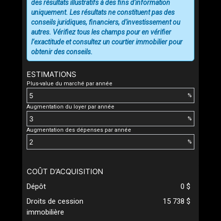
des résultats illustratifs à des fins d'information
uniquement. Les résultats ne constituent pas des
conseils juridiques, financiers, d'investissement ou
autres. Vérifiez tous les champs pour en vérifier
l’exactitude et consultez un courtier immobilier pour
obtenir des conseils.
ESTIMATIONS
Plus-value du marché par année
%
Augmentation du loyer par année
%
Augmentation des dépenses par année
%
COÛT D’ACQUISITION
Dépôt
0 $
Droits de cession
15 738 $
immobilière