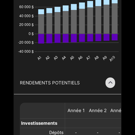
RENDEMENTS POTENTIELS
Année
1
Année
2
Année
3
A
Investissements
Dépôts
-
-
-