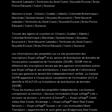
Neuve-et-Labrador
|
Territoires du Nord-Ouest
|
Nouvelle-Écosse
|
Île-du-
Prince-Édouard
|
Yukon
|
Nunavut
.
Maisons à louer -
Ontario
|
Québec
|
Alberta
|
Colombie-Britannique
|
Manitoba
|
Saskatchewan
|
Nouveau-Brunswick
|
Terre-Neuve-et-
Labrador
|
Territoires du Nord-Ouest
|
Nouvelle-Écosse
|
Île-du-Prince-
Édouard
|
Yukon
|
Nunavut
.
Trouver des agents et courtiers en
Ontario
|
Québec
|
Alberta
|
Colombie-Britannique
|
Manitoba
|
Saskatchewan
|
Nouveau-
Brunswick
|
Terre-Neuve-et-Labrador
|
Territoires du Nord-Ouest
|
Nouvelle-Écosse
|
Île-du-Prince-Édouard
|
Yukon
|
Nunavut
Les informations des propriétés sur ce site proviennent des
inscriptions Royal LePage
et du service de distribution de données de
MD
l'Association canadienne de l’immobilier (SDD®). SDD® met en
référence des inscriptions tenues par des agences immobilières autres
que Royal LePage et ses distributeurs. L'exactitude de l'information
n'est pas garantie et devrait être indépendamment vérifiée. La marque
DDF® appartient à l'Association canadienne de l’immobilier (ACI) et
identifie le REALTOR.ca Installation de distribution de données
(SDD®).
*Tous les bureaux sont des propriétés indépendantes. Les bureaux
comprenant la mention « Services immobiliers Royal LePage
Ltée »,
MD
incluant sa division « Johnston & Daniel
», « Royal LePage
Credit
MD
MD
Valley Real Estate, Brokerage », « Royal LePage
West Real Estate
MD
Services », « Royal LePage
Sussex », et « Les immeubles Mont-
MD
Tremblant » appartiennent et sont gérés par Bridgemarq Real Estate