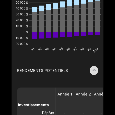
RENDEMENTS POTENTIELS
Année
1
Année
2
Année
3
A
Investissements
Dépôts
-
-
-