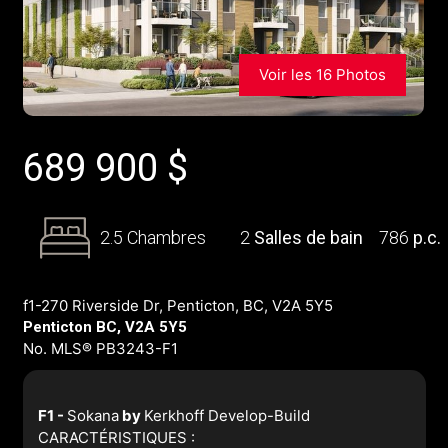
Voir les 16 Photos
689 900
$
2.5 Chambres
2
Salles de bain
786
p.c.
f1-270 Riverside Dr, Penticton, BC, V2A 5Y5
Penticton BC, V2A 5Y5
No. MLS® PB3243-F1
F1 -
Sokana
by
Kerkhoff Develop-Build
CARACTÉRISTIQUES :