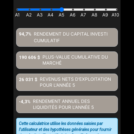
RENDEMENT DU CAPITAL INVESTI
94,7%
CUMULATIF
PLUS-VALUE CUMULATIVE DU
190 606 $
MARCHÉ
REVENUS NETS D'EXPLOITATION
26 031 $
POUR L'ANNÉE
5
RENDEMENT ANNUEL DES
-4,3%
LIQUIDITÉS POUR L'ANNÉE
5
Cette calculatrice utilise les données saisies par
l’utilisateur et des hypothèses générales pour fournir