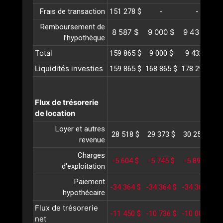
Frais de transaction
151 278 $
-
-
Remboursement de
8 587 $
9 000 $
9 432 $
l’hypothèque
Total
159 865 $
9 000 $
9 432 $
Liquidités investies
159 865 $
168 865 $
178 297 $
1
Flux de trésorerie
de location
Loyer et autres
28 518 $
29 373 $
30 254 $
3
revenue
Charges
-5 604 $
-5 745 $
-5 890 $
-
d'exploitation
Paiement
-34 364 $
-34 364 $
-34 364 $
-
hypothécaire
Flux de trésorerie
-11 450 $
-10 736 $
-10 000 $
-
net