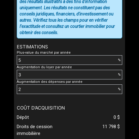
des résultats illustratifs à des fins d'information
uniquement. Les résultats ne constituent pas des
conseils juridiques, financiers, d'investissement ou
autres. Vérifiez tous les champs pour en vérifier
l’exactitude et consultez un courtier immobilier pour
obtenir des conseils.
ESTIMATIONS
Plus-value du marché par année
%
Augmentation du loyer par année
%
Augmentation des dépenses par année
%
COÛT D’ACQUISITION
Dépôt
0 $
Droits de cession
11 798 $
immobilière