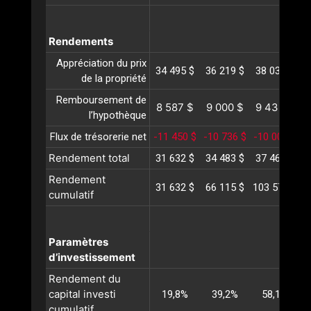
Rendements
Appréciation du prix
34 495 $
36 219 $
38 030 $
3
de la propriété
Remboursement de
8 587 $
9 000 $
9 432 $
l’hypothèque
Flux de trésorerie net
-11 450 $
-10 736 $
-10 000 $
-
Rendement total
31 632 $
34 483 $
37 463 $
4
Rendement
31 632 $
66 115 $
103 578 $
1
cumulatif
Paramètres
d’investissement
Rendement du
capital investi
19,8%
39,2%
58,1%
cumulatif