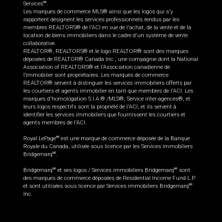
Services
.
MD
Les marques de commerce MLS® ainsi que les logos qui s'y
rapportent désignent les services professionnels rendus par les
membres REALTORS® de l'ACI en vue de l'achat, de la vente et de la
location de biens immobiliers dans le cadre d'un système de vente
collaborative.
REALTOR®, REALTORS® et le logo REALTOR® sont des marques
déposées de REALTOR® Canada Inc., une compagnie dont la National
Association of REALTORS® et l'Association canadienne de
l’immobilier sont propriétaires. Les marques de commerce
REALTOR® servent à distinguer les services immobiliers offerts par
les courtiers et agents immobilier en tant que membres de l'ACI. Les
marques d'homologation S.I.A.® /MLS®, Service inter-agences®, et
leurs logos respectifs sont la propriété de l'ACI, et ils servent à
identifier les services immobiliers que fournissent les courtiers et
agents membres de l'ACI.
Royal LePage
est une marque de commerce déposée de la Banque
MD
Royale du Canada, utilisée sous licence par les Services immobiliers
Bridgemarq
.
MD
Bridgemarq
et ses logos / Services immobiliers Bridgemarq
sont
MD
MD
des marques de commerce déposées de Residential Income Fund L.P.
et sont utilisées sous licence par Services immobiliers Bridgemarq
MD
Inc.