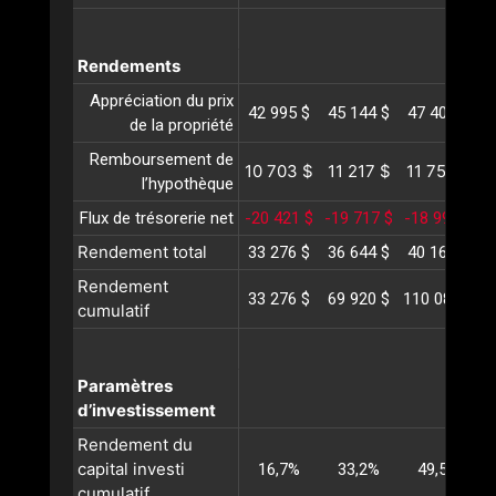
Rendements
Appréciation du prix
42 995 $
45 144 $
47 401 $
4
de la propriété
Remboursement de
10 703 $
11 217 $
11 756 $
1
l’hypothèque
Flux de trésorerie net
-20 421 $
-19 717 $
-18 992 $
-
Rendement total
33 276 $
36 644 $
40 166 $
4
Rendement
33 276 $
69 920 $
110 087 $
1
cumulatif
Paramètres
d’investissement
Rendement du
capital investi
16,7%
33,2%
49,5%
cumulatif