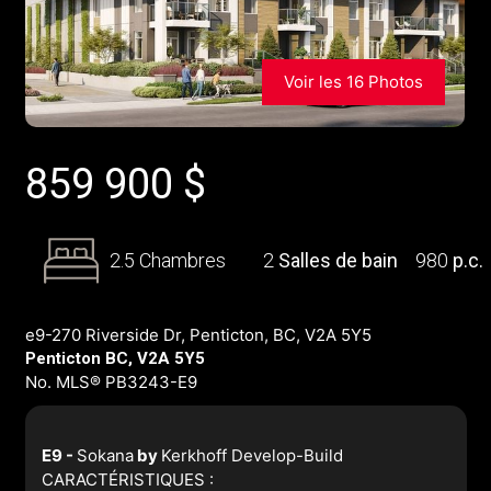
Voir les 16 Photos
859 900
$
2.5 Chambres
2
Salles de bain
980
p.c.
e9-270 Riverside Dr, Penticton, BC, V2A 5Y5
Penticton BC, V2A 5Y5
No. MLS® PB3243-E9
E9 -
Sokana
by
Kerkhoff Develop-Build
CARACTÉRISTIQUES :