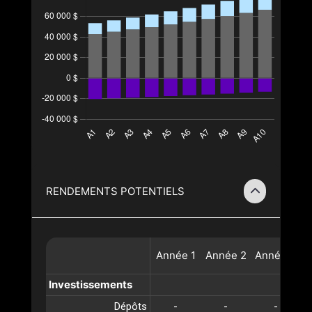
RENDEMENTS POTENTIELS
Année
1
Année
2
Année
3
A
Investissements
Dépôts
-
-
-