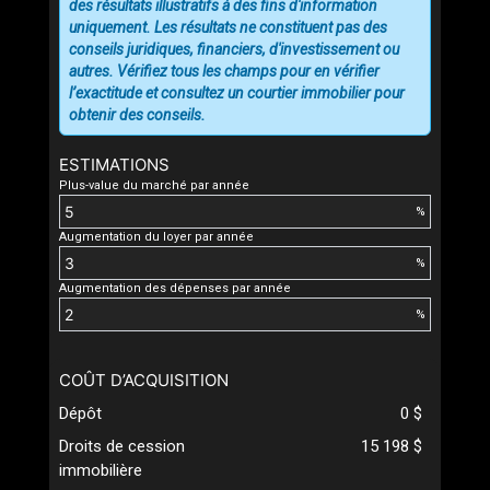
des résultats illustratifs à des fins d'information
uniquement. Les résultats ne constituent pas des
conseils juridiques, financiers, d'investissement ou
autres. Vérifiez tous les champs pour en vérifier
l’exactitude et consultez un courtier immobilier pour
obtenir des conseils.
ESTIMATIONS
Plus-value du marché par année
%
Augmentation du loyer par année
%
Augmentation des dépenses par année
%
COÛT D’ACQUISITION
Dépôt
0 $
Droits de cession
15 198 $
immobilière