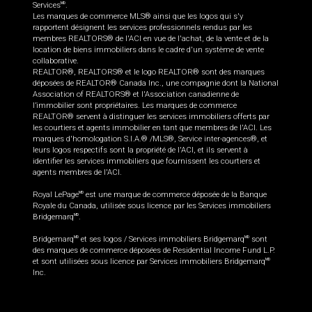
Services
.
MD
Les marques de commerce MLS® ainsi que les logos qui s'y
rapportent désignent les services professionnels rendus par les
membres REALTORS® de l'ACI en vue de l'achat, de la vente et de la
location de biens immobiliers dans le cadre d'un système de vente
collaborative.
REALTOR®, REALTORS® et le logo REALTOR® sont des marques
déposées de REALTOR® Canada Inc., une compagnie dont la National
Association of REALTORS® et l'Association canadienne de
l’immobilier sont propriétaires. Les marques de commerce
REALTOR® servent à distinguer les services immobiliers offerts par
les courtiers et agents immobilier en tant que membres de l'ACI. Les
marques d'homologation S.I.A.® /MLS®, Service inter-agences®, et
leurs logos respectifs sont la propriété de l'ACI, et ils servent à
identifier les services immobiliers que fournissent les courtiers et
agents membres de l'ACI.
Royal LePage
est une marque de commerce déposée de la Banque
MD
Royale du Canada, utilisée sous licence par les Services immobiliers
Bridgemarq
.
MD
Bridgemarq
et ses logos / Services immobiliers Bridgemarq
sont
MD
MD
des marques de commerce déposées de Residential Income Fund L.P.
et sont utilisées sous licence par Services immobiliers Bridgemarq
MD
Inc.