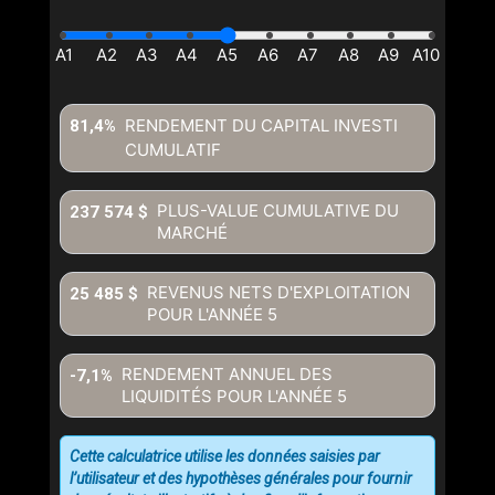
RENDEMENT DU CAPITAL INVESTI
81,4%
CUMULATIF
PLUS-VALUE CUMULATIVE DU
237 574 $
MARCHÉ
REVENUS NETS D'EXPLOITATION
25 485 $
POUR L'ANNÉE
5
RENDEMENT ANNUEL DES
-7,1%
LIQUIDITÉS POUR L'ANNÉE
5
Cette calculatrice utilise les données saisies par
l’utilisateur et des hypothèses générales pour fournir