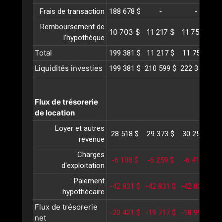
Frais de transaction
188 678 $
-
-
Remboursement de
10 703 $
11 217 $
11 756 $
1
l’hypothèque
Total
199 381 $
11 217 $
11 756 $
1
Liquidités investies
199 381 $
210 599 $
222 355 $
2
Flux de trésorerie
de location
Loyer et autres
28 518 $
29 373 $
30 254 $
3
revenue
Charges
-6 108 $
-6 259 $
-6 415 $
-
d'exploitation
Paiement
-42 831 $
-42 831 $
-42 831 $
-
hypothécaire
Flux de trésorerie
-20 421 $
-19 717 $
-18 992 $
-
net