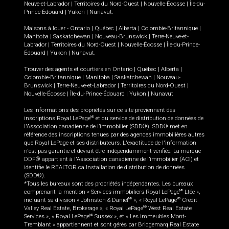
Neuve-et-Labrador
|
Territoires du Nord-Ouest
|
Nouvelle-Écosse
|
Île-du-
Prince-Édouard
|
Yukon
|
Nunavut
.
Maisons à louer -
Ontario
|
Québec
|
Alberta
|
Colombie-Britannique
|
Manitoba
|
Saskatchewan
|
Nouveau-Brunswick
|
Terre-Neuve-et-
Labrador
|
Territoires du Nord-Ouest
|
Nouvelle-Écosse
|
Île-du-Prince-
Édouard
|
Yukon
|
Nunavut
.
Trouver des agents et courtiers en
Ontario
|
Québec
|
Alberta
|
Colombie-Britannique
|
Manitoba
|
Saskatchewan
|
Nouveau-
Brunswick
|
Terre-Neuve-et-Labrador
|
Territoires du Nord-Ouest
|
Nouvelle-Écosse
|
Île-du-Prince-Édouard
|
Yukon
|
Nunavut
Les informations des propriétés sur ce site proviennent des
inscriptions Royal LePage
et du service de distribution de données de
MD
l'Association canadienne de l’immobilier (SDD®). SDD® met en
référence des inscriptions tenues par des agences immobilières autres
que Royal LePage et ses distributeurs. L'exactitude de l'information
n'est pas garantie et devrait être indépendamment vérifiée. La marque
DDF® appartient à l'Association canadienne de l’immobilier (ACI) et
identifie le REALTOR.ca Installation de distribution de données
(SDD®).
*Tous les bureaux sont des propriétés indépendantes. Les bureaux
comprenant la mention « Services immobiliers Royal LePage
Ltée »,
MD
incluant sa division « Johnston & Daniel
», « Royal LePage
Credit
MD
MD
Valley Real Estate, Brokerage », « Royal LePage
West Real Estate
MD
Services », « Royal LePage
Sussex », et « Les immeubles Mont-
MD
Tremblant » appartiennent et sont gérés par Bridgemarq Real Estate