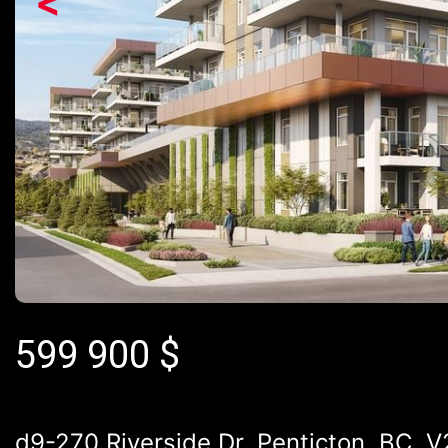
<
599 900
$
d9-270 Riverside Dr, Penticton, BC, 