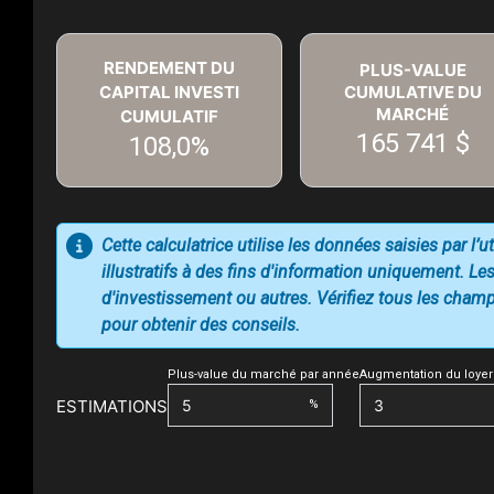
RENDEMENT DU
PLUS-VALUE
CAPITAL INVESTI
CUMULATIVE DU
MARCHÉ
CUMULATIF
165 741 $
108,0%
Cette calculatrice utilise les données saisies par l’
illustratifs à des fins d'information uniquement. Les
d'investissement ou autres. Vérifiez tous les champs
pour obtenir des conseils.
Plus-value du marché par année
Augmentation du loyer
ESTIMATIONS
%