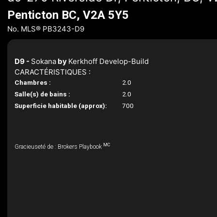
Penticton BC, V2A 5Y5
No. MLS® PB3243-D9
D9 -
Sokana
by
Kerkhoff Develop-Build
CARACTÉRISTIQUES :
Chambres :
2.0
Salle(s) de bains :
2.0
Superficie habitable (approx):
700
MC
Gracieuseté de : Brokers Playbook