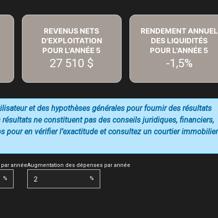
REVENUS NETS
RENDEMENT ANNUEL
D'EXPLOITATION
DES LIQUIDITÉS
POUR L'ANNÉE
5
POUR L'ANNÉE
5
27 510 $
-1,5%
utilisateur et des hypothèses générales pour fournir des résultats
 résultats ne constituent pas des conseils juridiques, financiers,
 pour en vérifier l’exactitude et consultez un courtier immobilier
 par année
Augmentation des dépenses par année
%
%