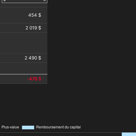
454 $
2 019 $
2 490 $
-470 $