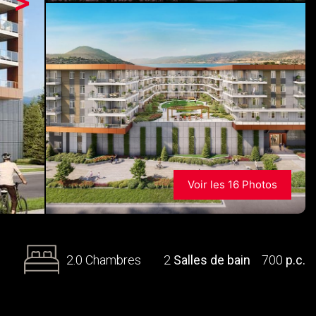
>
Voir les 16 Photos
2.0 Chambres
2
Salles de bain
700
p.c.