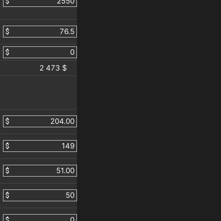
$
$
$
2 473 $
$
$
$
$
$