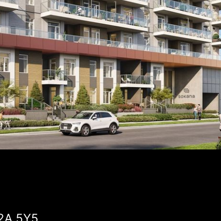
V2A 5Y5