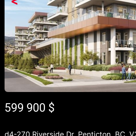
<
599 900
$
d4-270 Riverside Dr, Penticton, BC, 