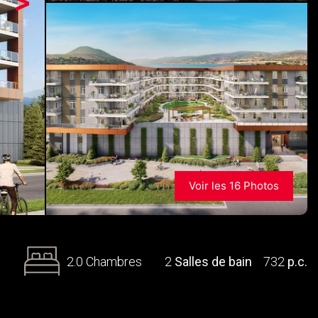
>
Voir les 16 Photos
2.0 Chambres
2
Salles de bain
732
p.c.