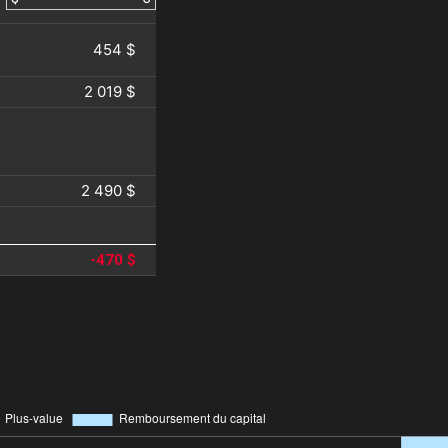
454 $
2 019 $
2 490 $
-470 $