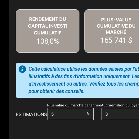
RENDEMENT DU
PLUS-VALUE
CAPITAL INVESTI
CUMULATIVE DU
MARCHÉ
CUMULATIF
165 741 $
108,0%
Cette calculatrice utilise les données saisies par l’
illustratifs à des fins d'information uniquement. Les
d'investissement ou autres. Vérifiez tous les champs
pour obtenir des conseils.
Plus-value du marché par année
Augmentation du loyer
ESTIMATIONS
%