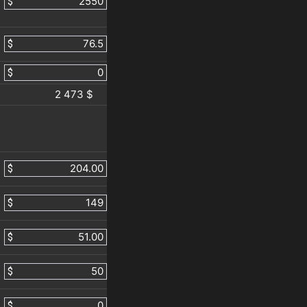
$
$
$
2 473 $
$
$
$
$
$