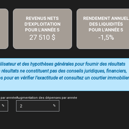
REVENUS NETS
RENDEMENT ANNUEL
D'EXPLOITATION
DES LIQUIDITÉS
POUR L'ANNÉE
5
POUR L'ANNÉE
5
27 510 $
-1,5%
utilisateur et des hypothèses générales pour fournir des résultats
 résultats ne constituent pas des conseils juridiques, financiers,
 pour en vérifier l’exactitude et consultez un courtier immobilier
 par année
Augmentation des dépenses par année
%
%