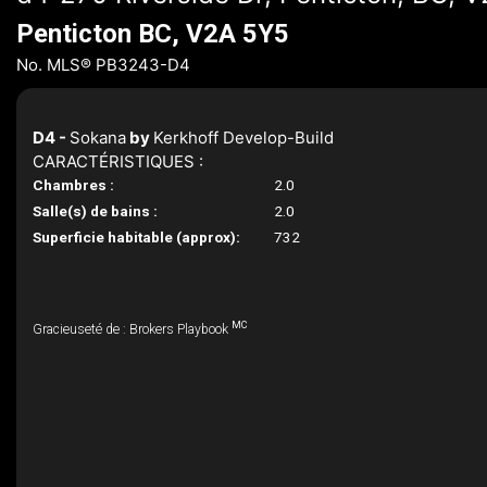
Penticton BC, V2A 5Y5
No. MLS® PB3243-D4
D4 -
Sokana
by
Kerkhoff Develop-Build
CARACTÉRISTIQUES :
Chambres :
2.0
Salle(s) de bains :
2.0
Superficie habitable (approx):
732
MC
Gracieuseté de : Brokers Playbook