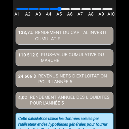
RENDEMENT DU CAPITAL INVESTI
133,7%
CUMULATIF
PLUS-VALUE CUMULATIVE DU
110 512 $
MARCHÉ
REVENUS NETS D'EXPLOITATION
24 606 $
POUR L'ANNÉE
5
RENDEMENT ANNUEL DES LIQUIDITÉS
4,0%
POUR L'ANNÉE
5
Cette calculatrice utilise les données saisies par
l’utilisateur et des hypothèses générales pour fournir