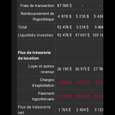
Frais de transaction
87 500 $
-
-
Remboursement de
4 978 $
5 218 $
5 468 $
5
l’hypothèque
Total
92 478 $
5 218 $
5 468 $
5
Liquidités investies
92 478 $
97 697 $
103 165 $
10
Flux de trésorerie
de location
Loyer et autres
26 190 $
26 975 $
27 784 $
2
revenue
Charges
-4 500 $
-4 617 $
-4 737 $
-
d'exploitation
Paiement
-19 924 $
-19 924 $
-19 924 $
-1
hypothécaire
Flux de trésorerie
1 765 $
2 434 $
3 123 $
3
net