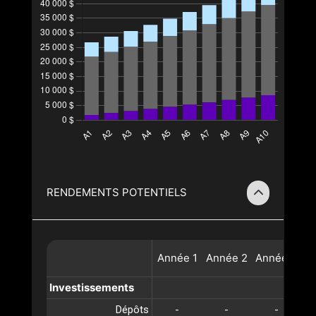
RENDEMENTS POTENTIELS
Année
1
Année
2
Année
3
A
Investissements
Dépôts
-
-
-