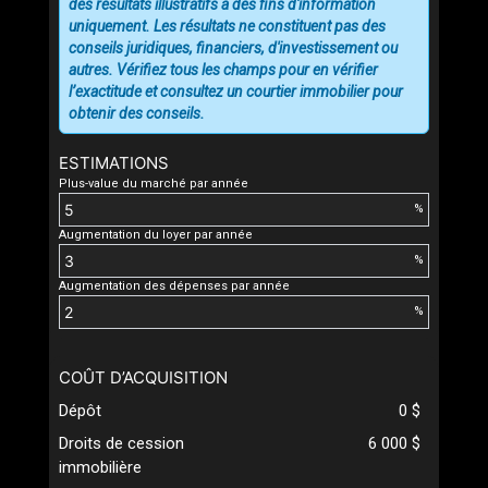
des résultats illustratifs à des fins d'information
uniquement. Les résultats ne constituent pas des
conseils juridiques, financiers, d'investissement ou
autres. Vérifiez tous les champs pour en vérifier
l’exactitude et consultez un courtier immobilier pour
obtenir des conseils.
ESTIMATIONS
Plus-value du marché par année
%
Augmentation du loyer par année
%
Augmentation des dépenses par année
%
COÛT D’ACQUISITION
Dépôt
0 $
Droits de cession
6 000 $
immobilière