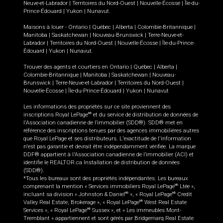
Neuve-et-Labrador
|
Territoires du Nord-Ouest
|
Nouvelle-Écosse
|
Île-du-
Prince-Édouard
|
Yukon
|
Nunavut
.
Maisons à louer -
Ontario
|
Québec
|
Alberta
|
Colombie-Britannique
|
Manitoba
|
Saskatchewan
|
Nouveau-Brunswick
|
Terre-Neuve-et-
Labrador
|
Territoires du Nord-Ouest
|
Nouvelle-Écosse
|
Île-du-Prince-
Édouard
|
Yukon
|
Nunavut
.
Trouver des agents et courtiers en
Ontario
|
Québec
|
Alberta
|
Colombie-Britannique
|
Manitoba
|
Saskatchewan
|
Nouveau-
Brunswick
|
Terre-Neuve-et-Labrador
|
Territoires du Nord-Ouest
|
Nouvelle-Écosse
|
Île-du-Prince-Édouard
|
Yukon
|
Nunavut
Les informations des propriétés sur ce site proviennent des
inscriptions Royal LePage
et du service de distribution de données de
MD
l'Association canadienne de l’immobilier (SDD®). SDD® met en
référence des inscriptions tenues par des agences immobilières autres
que Royal LePage et ses distributeurs. L'exactitude de l'information
n'est pas garantie et devrait être indépendamment vérifiée. La marque
DDF® appartient à l'Association canadienne de l’immobilier (ACI) et
identifie le REALTOR.ca Installation de distribution de données
(SDD®).
*Tous les bureaux sont des propriétés indépendantes. Les bureaux
comprenant la mention « Services immobiliers Royal LePage
Ltée »,
MD
incluant sa division « Johnston & Daniel
», « Royal LePage
Credit
MD
MD
Valley Real Estate, Brokerage », « Royal LePage
West Real Estate
MD
Services », « Royal LePage
Sussex », et « Les immeubles Mont-
MD
Tremblant » appartiennent et sont gérés par Bridgemarq Real Estate