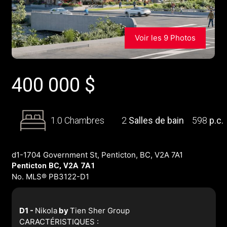
Voir les 9 Photos
400 000
$
1.0 Chambres
2
Salles de bain
598
p.c.
d1-1704 Government St, Penticton, BC, V2A 7A1
Penticton BC, V2A 7A1
No. MLS® PB3122-D1
D1 -
Nikola
by
Tien Sher Group
CARACTÉRISTIQUES :