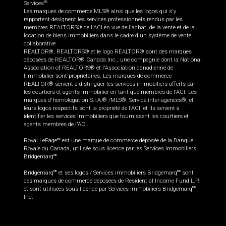
Services
.
MD
Les marques de commerce MLS® ainsi que les logos qui s'y
rapportent désignent les services professionnels rendus par les
membres REALTORS® de l'ACI en vue de l'achat, de la vente et de la
location de biens immobiliers dans le cadre d'un système de vente
collaborative.
REALTOR®, REALTORS® et le logo REALTOR® sont des marques
déposées de REALTOR® Canada Inc., une compagnie dont la National
Association of REALTORS® et l'Association canadienne de
l’immobilier sont propriétaires. Les marques de commerce
REALTOR® servent à distinguer les services immobiliers offerts par
les courtiers et agents immobilier en tant que membres de l'ACI. Les
marques d'homologation S.I.A.® /MLS®, Service inter-agences®, et
leurs logos respectifs sont la propriété de l'ACI, et ils servent à
identifier les services immobiliers que fournissent les courtiers et
agents membres de l'ACI.
Royal LePage
est une marque de commerce déposée de la Banque
MD
Royale du Canada, utilisée sous licence par les Services immobiliers
Bridgemarq
.
MD
Bridgemarq
et ses logos / Services immobiliers Bridgemarq
sont
MD
MD
des marques de commerce déposées de Residential Income Fund L.P.
et sont utilisées sous licence par Services immobiliers Bridgemarq
MD
Inc.