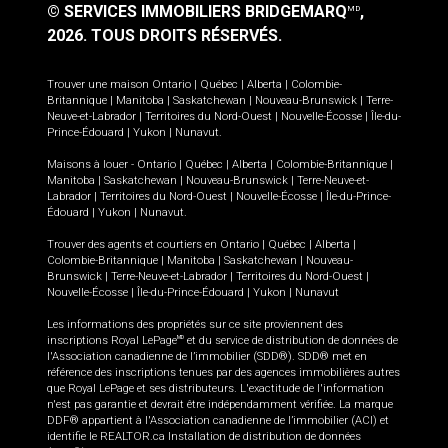
© SERVICES IMMOBILIERS BRIDGEMARQ
,
MD
2026.
TOUS DROITS RÉSERVÉS.
Trouver une maison
Ontario
|
Québec
|
Alberta
|
Colombie-
Britannique
|
Manitoba
|
Saskatchewan
|
Nouveau-Brunswick
|
Terre-
Neuve-et-Labrador
|
Territoires du Nord-Ouest
|
Nouvelle-Écosse
|
Île-du-
Prince-Édouard
|
Yukon
|
Nunavut
.
Maisons à louer -
Ontario
|
Québec
|
Alberta
|
Colombie-Britannique
|
Manitoba
|
Saskatchewan
|
Nouveau-Brunswick
|
Terre-Neuve-et-
Labrador
|
Territoires du Nord-Ouest
|
Nouvelle-Écosse
|
Île-du-Prince-
Édouard
|
Yukon
|
Nunavut
.
Trouver des agents et courtiers en
Ontario
|
Québec
|
Alberta
|
Colombie-Britannique
|
Manitoba
|
Saskatchewan
|
Nouveau-
Brunswick
|
Terre-Neuve-et-Labrador
|
Territoires du Nord-Ouest
|
Nouvelle-Écosse
|
Île-du-Prince-Édouard
|
Yukon
|
Nunavut
Les informations des propriétés sur ce site proviennent des
inscriptions Royal LePage
et du service de distribution de données de
MD
l'Association canadienne de l’immobilier (SDD®). SDD® met en
référence des inscriptions tenues par des agences immobilières autres
que Royal LePage et ses distributeurs. L'exactitude de l'information
n'est pas garantie et devrait être indépendamment vérifiée. La marque
DDF® appartient à l'Association canadienne de l’immobilier (ACI) et
identifie le REALTOR.ca Installation de distribution de données