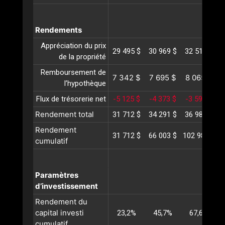
Rendements
Appréciation du prix
29 495 $
30 969 $
32 518 $
3
de la propriété
Remboursement de
7 342 $
7 695 $
8 065 $
l’hypothèque
Flux de trésorerie net
-5 125 $
-4 373 $
-3 599 $
-
Rendement total
31 712 $
34 291 $
36 984 $
3
Rendement
31 712 $
66 003 $
102 987 $
1
cumulatif
Paramètres
d’investissement
Rendement du
capital investi
23,2%
45,7%
67,6%
cumulatif