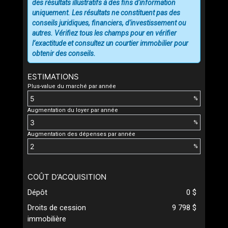
des résultats illustratifs à des fins d'information
uniquement. Les résultats ne constituent pas des
conseils juridiques, financiers, d'investissement ou
autres. Vérifiez tous les champs pour en vérifier
l’exactitude et consultez un courtier immobilier pour
obtenir des conseils.
ESTIMATIONS
Plus-value du marché par année
%
Augmentation du loyer par année
%
Augmentation des dépenses par année
%
COÛT D’ACQUISITION
Dépôt
0 $
Droits de cession
9 798 $
immobilière