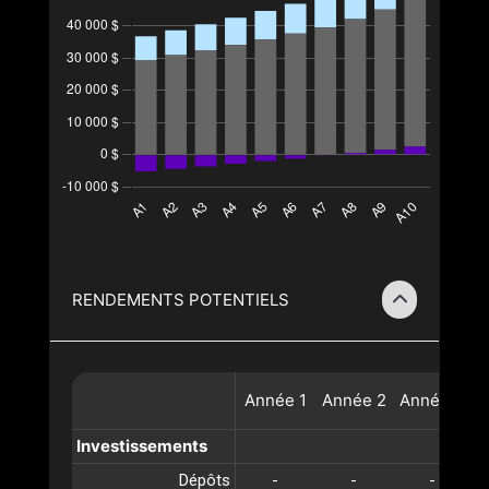
RENDEMENTS POTENTIELS
Année
1
Année
2
Année
3
A
Investissements
Dépôts
-
-
-