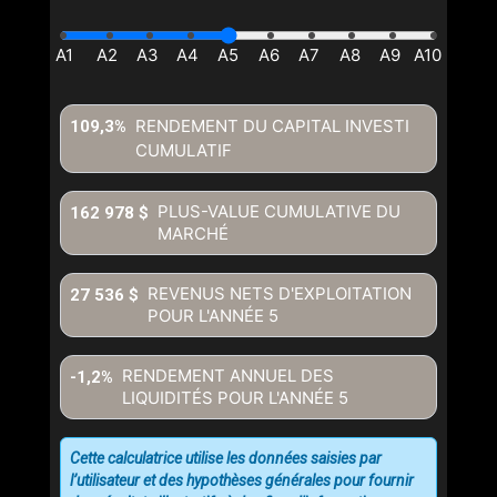
RENDEMENT DU CAPITAL INVESTI
109,3%
CUMULATIF
PLUS-VALUE CUMULATIVE DU
162 978 $
MARCHÉ
REVENUS NETS D'EXPLOITATION
27 536 $
POUR L'ANNÉE
5
RENDEMENT ANNUEL DES
-1,2%
LIQUIDITÉS POUR L'ANNÉE
5
Cette calculatrice utilise les données saisies par
l’utilisateur et des hypothèses générales pour fournir