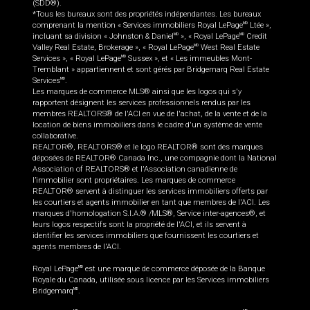
(SDD®).
*Tous les bureaux sont des propriétés indépendantes. Les bureaux
comprenant la mention « Services immobiliers Royal LePage
Ltée »,
MD
incluant sa division « Johnston & Daniel
», « Royal LePage
Credit
MD
MD
Valley Real Estate, Brokerage », « Royal LePage
West Real Estate
MD
Services », « Royal LePage
Sussex », et « Les immeubles Mont-
MD
Tremblant » appartiennent et sont gérés par Bridgemarq Real Estate
Services
.
MD
Les marques de commerce MLS® ainsi que les logos qui s'y
rapportent désignent les services professionnels rendus par les
membres REALTORS® de l'ACI en vue de l'achat, de la vente et de la
location de biens immobiliers dans le cadre d'un système de vente
collaborative.
REALTOR®, REALTORS® et le logo REALTOR® sont des marques
déposées de REALTOR® Canada Inc., une compagnie dont la National
Association of REALTORS® et l'Association canadienne de
l’immobilier sont propriétaires. Les marques de commerce
REALTOR® servent à distinguer les services immobiliers offerts par
les courtiers et agents immobilier en tant que membres de l'ACI. Les
marques d'homologation S.I.A.® /MLS®, Service inter-agences®, et
leurs logos respectifs sont la propriété de l'ACI, et ils servent à
identifier les services immobiliers que fournissent les courtiers et
agents membres de l'ACI.
Royal LePage
est une marque de commerce déposée de la Banque
MD
Royale du Canada, utilisée sous licence par les Services immobiliers
Bridgemarq
.
MD