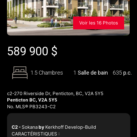
Voir les 16 Photos
589 900
$
1.5 Chambres
1
Salle de bain
635
p.c.
c2-270 Riverside Dr, Penticton, BC, V2A 5Y5
Penticton BC, V2A 5Y5
No. MLS® PB3243-C2
C2 -
Sokana
by
Kerkhoff Develop-Build
CARACTÉRISTIQUES :