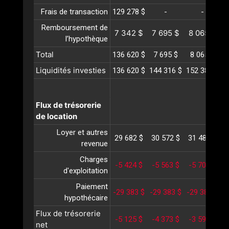
Frais de transaction
129 278 $
-
-
Remboursement de
7 342 $
7 695 $
8 065 $
l’hypothèque
Total
136 620 $
7 695 $
8 065 $
Liquidités investies
136 620 $
144 316 $
152 381 $
1
Flux de trésorerie
de location
Loyer et autres
29 682 $
30 572 $
31 489 $
3
revenue
Charges
-5 424 $
-5 563 $
-5 705 $
-
d'exploitation
Paiement
-29 383 $
-29 383 $
-29 383 $
-
hypothécaire
Flux de trésorerie
-5 125 $
-4 373 $
-3 599 $
-
net