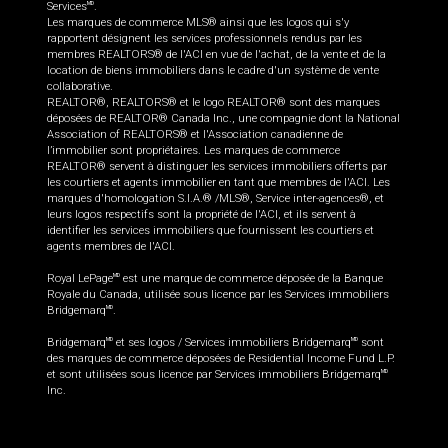
Services
.
MD
Les marques de commerce MLS® ainsi que les logos qui s'y
rapportent désignent les services professionnels rendus par les
membres REALTORS® de l'ACI en vue de l'achat, de la vente et de la
location de biens immobiliers dans le cadre d'un système de vente
collaborative.
REALTOR®, REALTORS® et le logo REALTOR® sont des marques
déposées de REALTOR® Canada Inc., une compagnie dont la National
Association of REALTORS® et l'Association canadienne de
l’immobilier sont propriétaires. Les marques de commerce
REALTOR® servent à distinguer les services immobiliers offerts par
les courtiers et agents immobilier en tant que membres de l'ACI. Les
marques d'homologation S.I.A.® /MLS®, Service inter-agences®, et
leurs logos respectifs sont la propriété de l'ACI, et ils servent à
identifier les services immobiliers que fournissent les courtiers et
agents membres de l'ACI.
Royal LePage
est une marque de commerce déposée de la Banque
MD
Royale du Canada, utilisée sous licence par les Services immobiliers
Bridgemarq
.
MD
Bridgemarq
et ses logos / Services immobiliers Bridgemarq
sont
MD
MD
des marques de commerce déposées de Residential Income Fund L.P.
et sont utilisées sous licence par Services immobiliers Bridgemarq
MD
Inc.