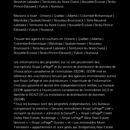
Neuve-et-Labrador
|
Territoires du Nord-Ouest
|
Nouvelle-Écosse
|
Île-du-
Prince-Édouard
|
Yukon
|
Nunavut
.
Maisons à louer -
Ontario
|
Québec
|
Alberta
|
Colombie-Britannique
|
Manitoba
|
Saskatchewan
|
Nouveau-Brunswick
|
Terre-Neuve-et-
Labrador
|
Territoires du Nord-Ouest
|
Nouvelle-Écosse
|
Île-du-Prince-
Édouard
|
Yukon
|
Nunavut
.
Trouver des agents et courtiers en
Ontario
|
Québec
|
Alberta
|
Colombie-Britannique
|
Manitoba
|
Saskatchewan
|
Nouveau-
Brunswick
|
Terre-Neuve-et-Labrador
|
Territoires du Nord-Ouest
|
Nouvelle-Écosse
|
Île-du-Prince-Édouard
|
Yukon
|
Nunavut
Les informations des propriétés sur ce site proviennent des
inscriptions Royal LePage
et du service de distribution de données de
MD
l'Association canadienne de l’immobilier (SDD®). SDD® met en
référence des inscriptions tenues par des agences immobilières autres
que Royal LePage et ses distributeurs. L'exactitude de l'information
n'est pas garantie et devrait être indépendamment vérifiée. La marque
DDF® appartient à l'Association canadienne de l’immobilier (ACI) et
identifie le REALTOR.ca Installation de distribution de données
(SDD®).
*Tous les bureaux sont des propriétés indépendantes. Les bureaux
comprenant la mention « Services immobiliers Royal LePage
Ltée »,
MD
incluant sa division « Johnston & Daniel
», « Royal LePage
Credit
MD
MD
Valley Real Estate, Brokerage », « Royal LePage
West Real Estate
MD
Services », « Royal LePage
Sussex », et « Les immeubles Mont-
MD
Tremblant » appartiennent et sont gérés par Bridgemarq Real Estate