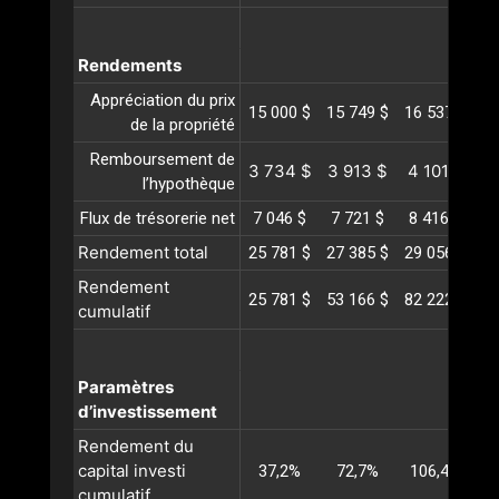
Rendements
Appréciation du prix
15 000 $
15 749 $
16 537 $
17
de la propriété
Remboursement de
3 734 $
3 913 $
4 101 $
4
l’hypothèque
Flux de trésorerie net
7 046 $
7 721 $
8 416 $
9
Rendement total
25 781 $
27 385 $
29 056 $
30
Rendement
25 781 $
53 166 $
82 222 $
11
cumulatif
Paramètres
d’investissement
Rendement du
capital investi
37,2%
72,7%
106,4%
1
cumulatif