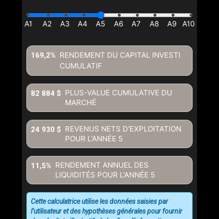
RENDEMENT DU CAPITAL INVESTI
169,2%
CUMULATIF
PLUS-VALUE CUMULATIVE DU
82 884 $
MARCHÉ
REVENUS NETS D'EXPLOITATION
24 930 $
POUR L'ANNÉE
5
RENDEMENT ANNUEL DES
11,5%
LIQUIDITÉS POUR L'ANNÉE
5
Cette calculatrice utilise les données saisies par
l’utilisateur et des hypothèses générales pour fournir