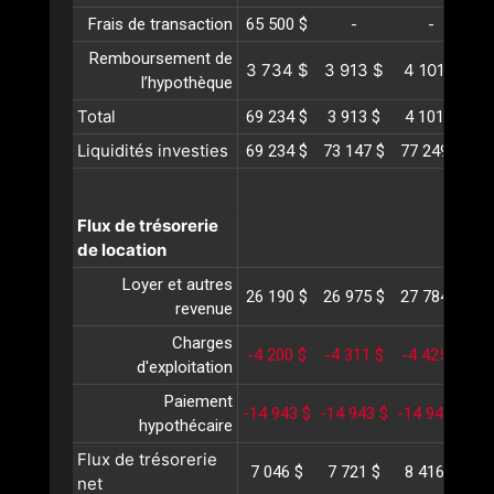
Frais de transaction
65 500 $
-
-
Remboursement de
3 734 $
3 913 $
4 101 $
4
l’hypothèque
Total
69 234 $
3 913 $
4 101 $
4
Liquidités investies
69 234 $
73 147 $
77 249 $
81
Flux de trésorerie
de location
Loyer et autres
26 190 $
26 975 $
27 784 $
28
revenue
Charges
-4 200 $
-4 311 $
-4 425 $
-
d'exploitation
Paiement
-14 943 $
-14 943 $
-14 943 $
-1
hypothécaire
Flux de trésorerie
7 046 $
7 721 $
8 416 $
9
net