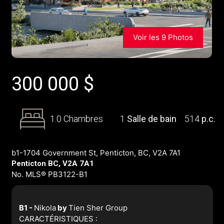
Voir les 9 Photos
300 000
$
1.0 Chambres
1
Salle de bain
514
p.c.
b1-1704 Government St, Penticton, BC, V2A 7A1
Penticton BC, V2A 7A1
No. MLS® PB3122-B1
B1 -
Nikola
by
Tien Sher Group
CARACTÉRISTIQUES :