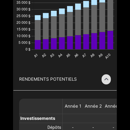
RENDEMENTS POTENTIELS
Année
1
Année
2
Année
3
A
Investissements
Dépôts
-
-
-