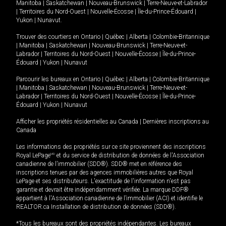
Manitoba
|
Saskatchewan
|
Nouveau-Brunswick
|
Terre-Neuve-et-Labrador
|
Territoires du Nord-Ouest
|
Nouvelle-Écosse
|
Île-du-Prince-Édouard
|
Yukon
|
Nunavut
.
Trouver des courtiers en
Ontario
|
Québec
|
Alberta
|
Colombie-Britannique
|
Manitoba
|
Saskatchewan
|
Nouveau-Brunswick
|
Terre-Neuve-et-
Labrador
|
Territoires du Nord-Ouest
|
Nouvelle-Écosse
|
Île-du-Prince-
Édouard
|
Yukon
|
Nunavut
Parcourir les bureaux en
Ontario
|
Québec
|
Alberta
|
Colombie-Britannique
|
Manitoba
|
Saskatchewan
|
Nouveau-Brunswick
|
Terre-Neuve-et-
Labrador
|
Territoires du Nord-Ouest
|
Nouvelle-Écosse
|
Île-du-Prince-
Édouard
|
Yukon
|
Nunavut
Afficher les propriétés résidentielles au Canada
|
Dernières inscriptions au
Canada
Les informations des propriétés sur ce site proviennent des inscriptions
Royal LePage
MD
et du service de distribution de données de l'Association
canadienne de l’immobilier (SDD®). SDD® met en référence des
inscriptions tenues par des agences immobilières autres que Royal
LePage et ses distributeurs. L'exactitude de l'information n'est pas
garantie et devrait être indépendamment vérifiée. La marque DDF®
appartient à l'Association canadienne de l’immobilier (ACI) et identifie le
REALTOR.ca Installation de distribution de données (SDD®).
*Tous les bureaux sont des propriétés indépendantes. Les bureaux