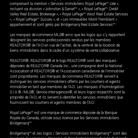
comprenant la mention « Services immobiliers Royal LePage
MD
Ltée »,
incluant sa division « Johnston & Daniel
MD
», « Royal LePage
MD
Credit
Valley Real Estate, Brokerage », « Royal LePage
MD
West Real Estate Services
», « Royal LePage
MD
Sussex », et « Les immeubles Mont-Tremblant »
appartiennent et sont gérés par Bridgemarq Real Estate Services
MD
.
Les marques de commerce MLS® ainsi que les logos qui s'y rapportent
désignent les services professionnels rendus par les membres
REALTORS® de l'ACI en vue de l'achat, de la vente et de la location de
biens immobiliers dans le cadre d'un système de vente collaborative.
REALTOR®, REALTORS® et le logo REALTOR® sont des marques
déposées de REALTOR® Canada Inc., une compagnie dont la National
Association of REALTORS® et l'Association canadienne de l’immobilier
sont propriétaires. Les marques de commerce REALTOR® servent à
distinguer les services immobiliers offerts par les courtiers et agents
immobilier en tant que membres de l'ACI. Les marques d'homologation
S.I.A.® /MLS®, Service inter-agences®, et leurs logos respectifs sont la
propriété de l'ACI, et ils servent à identifier les services immobiliers que
fournissent les courtiers et agents membres de l'ACI.
Royal LePage
MD
est une marque de commerce déposée de la Banque
Royale du Canada, utilisée sous licence par les Services immobiliers
Bridgemarq
MD
.
Bridgemarq
MD
et ses logos / Services immobiliers Bridgemarq
MD
sont des