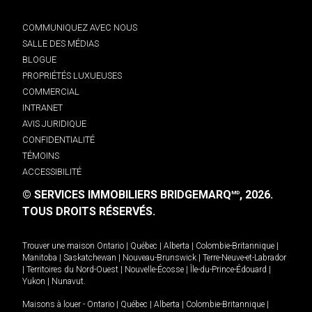
COMMUNIQUEZ AVEC NOUS
SALLE DES MÉDIAS
BLOGUE
PROPRIÉTÉS LUXUEUSES
COMMERCIAL
INTRANET
AVIS JURIDIQUE
CONFIDENTIALITÉ
TÉMOINS
ACCESSIBILITÉ
© SERVICES IMMOBILIERS BRIDGEMARQ
, 2026.
MD
TOUS DROITS RÉSERVÉS.
Trouver une maison
Ontario
|
Québec
|
Alberta
|
Colombie-Britannique
|
Manitoba
|
Saskatchewan
|
Nouveau-Brunswick
|
Terre-Neuve-et-Labrador
|
Territoires du Nord-Ouest
|
Nouvelle-Écosse
|
Île-du-Prince-Édouard
|
Yukon
|
Nunavut
.
Maisons à louer -
Ontario
|
Québec
|
Alberta
|
Colombie-Britannique
|