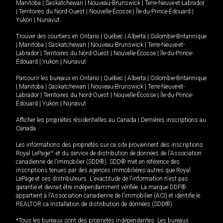
Manitoba
|
Saskatchewan
|
Nouveau-Brunswick
|
Terre-Neuve-et-Labrador
|
Territoires du Nord-Ouest
|
Nouvelle-Écosse
|
Île-du-Prince-Édouard
|
Yukon
|
Nunavut
.
Trouver des courtiers en
Ontario
|
Québec
|
Alberta
|
Colombie-Britannique
|
Manitoba
|
Saskatchewan
|
Nouveau-Brunswick
|
Terre-Neuve-et-
Labrador
|
Territoires du Nord-Ouest
|
Nouvelle-Écosse
|
Île-du-Prince-
Édouard
|
Yukon
|
Nunavut
Parcourir les bureaux en
Ontario
|
Québec
|
Alberta
|
Colombie-Britannique
|
Manitoba
|
Saskatchewan
|
Nouveau-Brunswick
|
Terre-Neuve-et-
Labrador
|
Territoires du Nord-Ouest
|
Nouvelle-Écosse
|
Île-du-Prince-
Édouard
|
Yukon
|
Nunavut
Afficher les propriétés résidentielles au Canada
|
Dernières inscriptions au
Canada
Les informations des propriétés sur ce site proviennent des inscriptions
Royal LePage
MD
et du service de distribution de données de l'Association
canadienne de l’immobilier (SDD®). SDD® met en référence des
inscriptions tenues par des agences immobilières autres que Royal
LePage et ses distributeurs. L'exactitude de l'information n'est pas
garantie et devrait être indépendamment vérifiée. La marque DDF®
appartient à l'Association canadienne de l’immobilier (ACI) et identifie le
REALTOR.ca Installation de distribution de données (SDD®).
*Tous les bureaux sont des propriétés indépendantes. Les bureaux