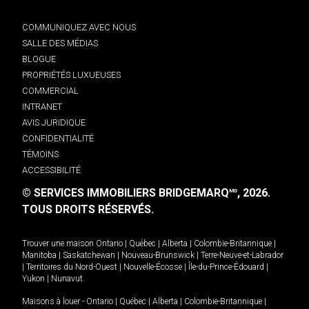
COMMUNIQUEZ AVEC NOUS
SALLE DES MÉDIAS
BLOGUE
PROPRIÉTÉS LUXUEUSES
COMMERCIAL
INTRANET
AVIS JURIDIQUE
CONFIDENTIALITÉ
TÉMOINS
ACCESSIBILITÉ
© SERVICES IMMOBILIERS BRIDGEMARQ
, 2026.
MD
TOUS DROITS RÉSERVÉS.
Trouver une maison
Ontario
|
Québec
|
Alberta
|
Colombie-Britannique
|
Manitoba
|
Saskatchewan
|
Nouveau-Brunswick
|
Terre-Neuve-et-Labrador
|
Territoires du Nord-Ouest
|
Nouvelle-Écosse
|
Île-du-Prince-Édouard
|
Yukon
|
Nunavut
.
Maisons à louer -
Ontario
|
Québec
|
Alberta
|
Colombie-Britannique
|