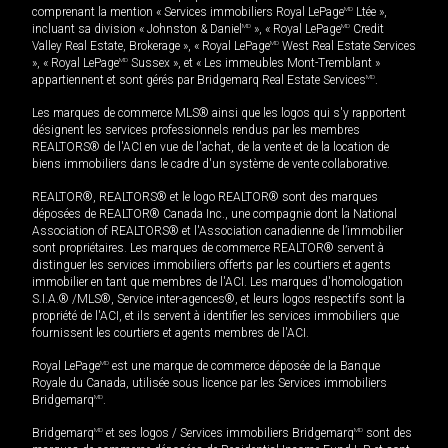
comprenant la mention « Services immobiliers Royal LePage
MD
Ltée »,
incluant sa division « Johnston & Daniel
MD
», « Royal LePage
MD
Credit
Valley Real Estate, Brokerage », « Royal LePage
MD
West Real Estate Services
», « Royal LePage
MD
Sussex », et « Les immeubles Mont-Tremblant »
appartiennent et sont gérés par Bridgemarq Real Estate Services
MD
.
Les marques de commerce MLS® ainsi que les logos qui s'y rapportent
désignent les services professionnels rendus par les membres
REALTORS® de l'ACI en vue de l'achat, de la vente et de la location de
biens immobiliers dans le cadre d'un système de vente collaborative.
REALTOR®, REALTORS® et le logo REALTOR® sont des marques
déposées de REALTOR® Canada Inc., une compagnie dont la National
Association of REALTORS® et l'Association canadienne de l’immobilier
sont propriétaires. Les marques de commerce REALTOR® servent à
distinguer les services immobiliers offerts par les courtiers et agents
immobilier en tant que membres de l'ACI. Les marques d'homologation
S.I.A.® /MLS®, Service inter-agences®, et leurs logos respectifs sont la
propriété de l'ACI, et ils servent à identifier les services immobiliers que
fournissent les courtiers et agents membres de l'ACI.
Royal LePage
MD
est une marque de commerce déposée de la Banque
Royale du Canada, utilisée sous licence par les Services immobiliers
Bridgemarq
MD
.
Bridgemarq
MD
et ses logos / Services immobiliers Bridgemarq
MD
sont des