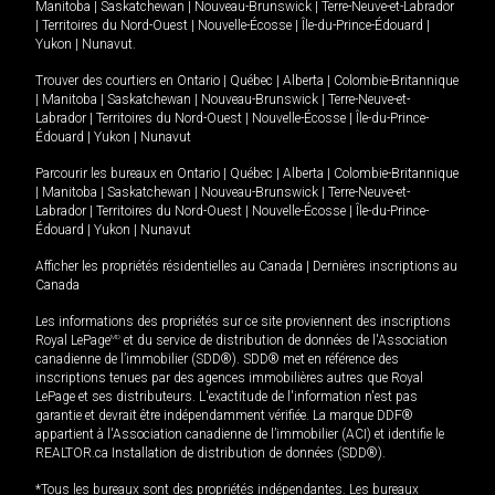
Manitoba
|
Saskatchewan
|
Nouveau-Brunswick
|
Terre-Neuve-et-Labrador
|
Territoires du Nord-Ouest
|
Nouvelle-Écosse
|
Île-du-Prince-Édouard
|
Yukon
|
Nunavut
.
Trouver des courtiers en
Ontario
|
Québec
|
Alberta
|
Colombie-Britannique
|
Manitoba
|
Saskatchewan
|
Nouveau-Brunswick
|
Terre-Neuve-et-
Labrador
|
Territoires du Nord-Ouest
|
Nouvelle-Écosse
|
Île-du-Prince-
Édouard
|
Yukon
|
Nunavut
Parcourir les bureaux en
Ontario
|
Québec
|
Alberta
|
Colombie-Britannique
|
Manitoba
|
Saskatchewan
|
Nouveau-Brunswick
|
Terre-Neuve-et-
Labrador
|
Territoires du Nord-Ouest
|
Nouvelle-Écosse
|
Île-du-Prince-
Édouard
|
Yukon
|
Nunavut
Afficher les propriétés résidentielles au Canada
|
Dernières inscriptions au
Canada
Les informations des propriétés sur ce site proviennent des inscriptions
Royal LePage
MD
et du service de distribution de données de l'Association
canadienne de l’immobilier (SDD®). SDD® met en référence des
inscriptions tenues par des agences immobilières autres que Royal
LePage et ses distributeurs. L'exactitude de l'information n'est pas
garantie et devrait être indépendamment vérifiée. La marque DDF®
appartient à l'Association canadienne de l’immobilier (ACI) et identifie le
REALTOR.ca Installation de distribution de données (SDD®).
*Tous les bureaux sont des propriétés indépendantes. Les bureaux