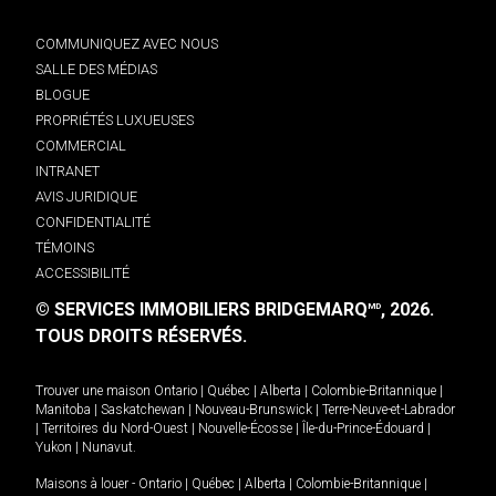
COMMUNIQUEZ AVEC NOUS
SALLE DES MÉDIAS
BLOGUE
PROPRIÉTÉS LUXUEUSES
COMMERCIAL
INTRANET
AVIS JURIDIQUE
CONFIDENTIALITÉ
TÉMOINS
ACCESSIBILITÉ
© SERVICES IMMOBILIERS BRIDGEMARQ
, 2026.
MD
TOUS DROITS RÉSERVÉS.
Trouver une maison
Ontario
|
Québec
|
Alberta
|
Colombie-Britannique
|
Manitoba
|
Saskatchewan
|
Nouveau-Brunswick
|
Terre-Neuve-et-Labrador
|
Territoires du Nord-Ouest
|
Nouvelle-Écosse
|
Île-du-Prince-Édouard
|
Yukon
|
Nunavut
.
Maisons à louer -
Ontario
|
Québec
|
Alberta
|
Colombie-Britannique
|