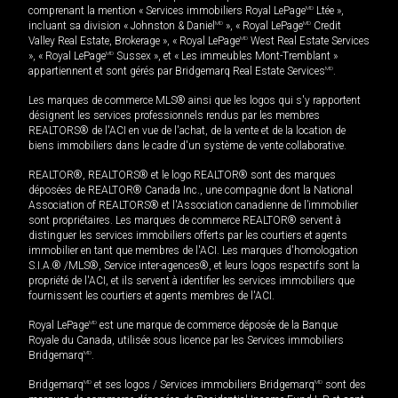
comprenant la mention « Services immobiliers Royal LePage
MD
Ltée »,
incluant sa division « Johnston & Daniel
MD
», « Royal LePage
MD
Credit
Valley Real Estate, Brokerage », « Royal LePage
MD
West Real Estate Services
», « Royal LePage
MD
Sussex », et « Les immeubles Mont-Tremblant »
appartiennent et sont gérés par Bridgemarq Real Estate Services
MD
.
Les marques de commerce MLS® ainsi que les logos qui s'y rapportent
désignent les services professionnels rendus par les membres
REALTORS® de l'ACI en vue de l'achat, de la vente et de la location de
biens immobiliers dans le cadre d'un système de vente collaborative.
REALTOR®, REALTORS® et le logo REALTOR® sont des marques
déposées de REALTOR® Canada Inc., une compagnie dont la National
Association of REALTORS® et l'Association canadienne de l’immobilier
sont propriétaires. Les marques de commerce REALTOR® servent à
distinguer les services immobiliers offerts par les courtiers et agents
immobilier en tant que membres de l'ACI. Les marques d'homologation
S.I.A.® /MLS®, Service inter-agences®, et leurs logos respectifs sont la
propriété de l'ACI, et ils servent à identifier les services immobiliers que
fournissent les courtiers et agents membres de l'ACI.
Royal LePage
MD
est une marque de commerce déposée de la Banque
Royale du Canada, utilisée sous licence par les Services immobiliers
Bridgemarq
MD
.
Bridgemarq
MD
et ses logos / Services immobiliers Bridgemarq
MD
sont des