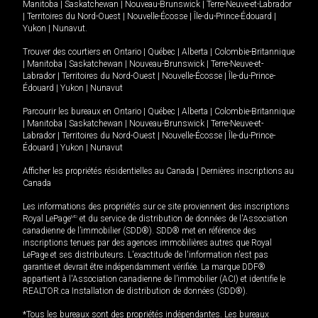
Manitoba
|
Saskatchewan
|
Nouveau-Brunswick
|
Terre-Neuve-et-Labrador
|
Territoires du Nord-Ouest
|
Nouvelle-Écosse
|
Île-du-Prince-Édouard
|
Yukon
|
Nunavut
.
Trouver des courtiers en
Ontario
|
Québec
|
Alberta
|
Colombie-Britannique
|
Manitoba
|
Saskatchewan
|
Nouveau-Brunswick
|
Terre-Neuve-et-
Labrador
|
Territoires du Nord-Ouest
|
Nouvelle-Écosse
|
Île-du-Prince-
Édouard
|
Yukon
|
Nunavut
Parcourir les bureaux en
Ontario
|
Québec
|
Alberta
|
Colombie-Britannique
|
Manitoba
|
Saskatchewan
|
Nouveau-Brunswick
|
Terre-Neuve-et-
Labrador
|
Territoires du Nord-Ouest
|
Nouvelle-Écosse
|
Île-du-Prince-
Édouard
|
Yukon
|
Nunavut
Afficher les propriétés résidentielles au Canada
|
Dernières inscriptions au
Canada
Les informations des propriétés sur ce site proviennent des inscriptions
Royal LePage
MD
et du service de distribution de données de l'Association
canadienne de l’immobilier (SDD®). SDD® met en référence des
inscriptions tenues par des agences immobilières autres que Royal
LePage et ses distributeurs. L'exactitude de l'information n'est pas
garantie et devrait être indépendamment vérifiée. La marque DDF®
appartient à l'Association canadienne de l’immobilier (ACI) et identifie le
REALTOR.ca Installation de distribution de données (SDD®).
*Tous les bureaux sont des propriétés indépendantes. Les bureaux