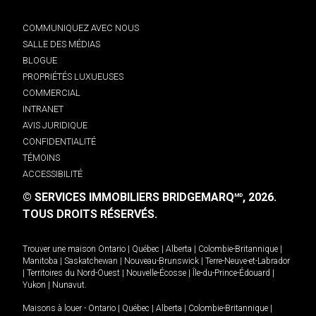
COMMUNIQUEZ AVEC NOUS
SALLE DES MÉDIAS
BLOGUE
PROPRIÉTÉS LUXUEUSES
COMMERCIAL
INTRANET
AVIS JURIDIQUE
CONFIDENTIALITÉ
TÉMOINS
ACCESSIBILITÉ
© SERVICES IMMOBILIERS BRIDGEMARQ
, 2026.
MD
TOUS DROITS RÉSERVÉS.
Trouver une maison
Ontario
|
Québec
|
Alberta
|
Colombie-Britannique
|
Manitoba
|
Saskatchewan
|
Nouveau-Brunswick
|
Terre-Neuve-et-Labrador
|
Territoires du Nord-Ouest
|
Nouvelle-Écosse
|
Île-du-Prince-Édouard
|
Yukon
|
Nunavut
.
Maisons à louer -
Ontario
|
Québec
|
Alberta
|
Colombie-Britannique
|