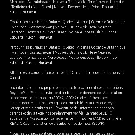
Manitoba
|
Saskatchewan
|
Nouveau-Brunswick
|
Terre-Neuve-et-Labrador
|
Territoires du Nord-Ouest
|
Nouvelle-Écosse
|
Île-du-Prince-Édouard
|
Yukon
|
Nunavut
.
Trouver des courtiers en
Ontario
|
Québec
|
Alberta
|
Colombie-Britannique
|
Manitoba
|
Saskatchewan
|
Nouveau-Brunswick
|
Terre-Neuve-et-
Labrador
|
Territoires du Nord-Ouest
|
Nouvelle-Écosse
|
Île-du-Prince-
Édouard
|
Yukon
|
Nunavut
Parcourir les bureaux en
Ontario
|
Québec
|
Alberta
|
Colombie-Britannique
|
Manitoba
|
Saskatchewan
|
Nouveau-Brunswick
|
Terre-Neuve-et-
Labrador
|
Territoires du Nord-Ouest
|
Nouvelle-Écosse
|
Île-du-Prince-
Édouard
|
Yukon
|
Nunavut
Afficher les propriétés résidentielles au Canada
|
Dernières inscriptions au
Canada
Les informations des propriétés sur ce site proviennent des inscriptions
Royal LePage
MD
et du service de distribution de données de l'Association
canadienne de l’immobilier (SDD®). SDD® met en référence des
inscriptions tenues par des agences immobilières autres que Royal
LePage et ses distributeurs. L'exactitude de l'information n'est pas
garantie et devrait être indépendamment vérifiée. La marque DDF®
appartient à l'Association canadienne de l’immobilier (ACI) et identifie le
REALTOR.ca Installation de distribution de données (SDD®).
*Tous les bureaux sont des propriétés indépendantes. Les bureaux