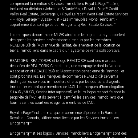
comprenant la mention « Services immobiliers Royal LePage
MD
Ltée »,
incluant sa division « Johnston & Daniel
MD
», « Royal LePage
MD
Credit
Valley Real Estate, Brokerage », « Royal LePage
MD
West Real Estate Services
», « Royal LePage
MD
Sussex », et « Les immeubles Mont-Tremblant »
appartiennent et sont gérés par Bridgemarq Real Estate Services
MD
.
Les marques de commerce MLS® ainsi que les logos qui s'y rapportent
désignent les services professionnels rendus par les membres
REALTORS® de l'ACI en vue de l'achat, de la vente et de la location de
biens immobiliers dans le cadre d'un système de vente collaborative.
REALTOR®, REALTORS® et le logo REALTOR® sont des marques
déposées de REALTOR® Canada Inc., une compagnie dont la National
Association of REALTORS® et l'Association canadienne de l’immobilier
sont propriétaires. Les marques de commerce REALTOR® servent à
distinguer les services immobiliers offerts par les courtiers et agents
immobilier en tant que membres de l'ACI. Les marques d'homologation
S.I.A.® /MLS®, Service inter-agences®, et leurs logos respectifs sont la
propriété de l'ACI, et ils servent à identifier les services immobiliers que
fournissent les courtiers et agents membres de l'ACI.
Royal LePage
MD
est une marque de commerce déposée de la Banque
Royale du Canada, utilisée sous licence par les Services immobiliers
Bridgemarq
MD
.
Bridgemarq
MD
et ses logos / Services immobiliers Bridgemarq
MD
sont des