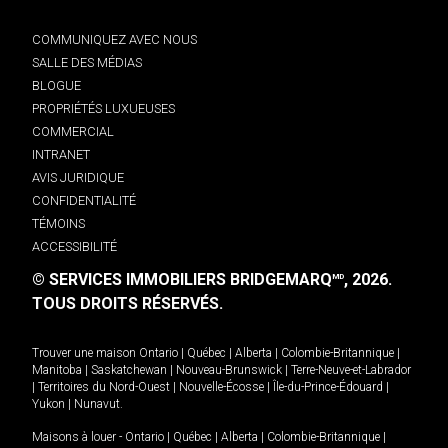
COMMUNIQUEZ AVEC NOUS
SALLE DES MÉDIAS
BLOGUE
PROPRIÉTÉS LUXUEUSES
COMMERCIAL
INTRANET
AVIS JURIDIQUE
CONFIDENTIALITÉ
TÉMOINS
ACCESSIBILITÉ
© SERVICES IMMOBILIERS BRIDGEMARQ
, 2026.
MD
TOUS DROITS RÉSERVÉS.
Trouver une maison
Ontario
|
Québec
|
Alberta
|
Colombie-Britannique
|
Manitoba
|
Saskatchewan
|
Nouveau-Brunswick
|
Terre-Neuve-et-Labrador
|
Territoires du Nord-Ouest
|
Nouvelle-Écosse
|
Île-du-Prince-Édouard
|
Yukon
|
Nunavut
.
Maisons à louer -
Ontario
|
Québec
|
Alberta
|
Colombie-Britannique
|