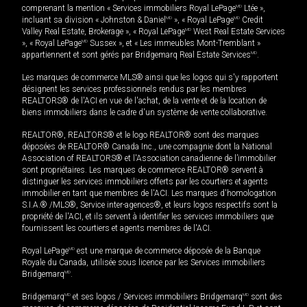
comprenant la mention « Services immobiliers Royal LePage
MD
Ltée »,
incluant sa division « Johnston & Daniel
MD
», « Royal LePage
MD
Credit
Valley Real Estate, Brokerage », « Royal LePage
MD
West Real Estate Services
», « Royal LePage
MD
Sussex », et « Les immeubles Mont-Tremblant »
appartiennent et sont gérés par Bridgemarq Real Estate Services
MD
.
Les marques de commerce MLS® ainsi que les logos qui s'y rapportent
désignent les services professionnels rendus par les membres
REALTORS® de l'ACI en vue de l'achat, de la vente et de la location de
biens immobiliers dans le cadre d'un système de vente collaborative.
REALTOR®, REALTORS® et le logo REALTOR® sont des marques
déposées de REALTOR® Canada Inc., une compagnie dont la National
Association of REALTORS® et l'Association canadienne de l’immobilier
sont propriétaires. Les marques de commerce REALTOR® servent à
distinguer les services immobiliers offerts par les courtiers et agents
immobilier en tant que membres de l'ACI. Les marques d'homologation
S.I.A.® /MLS®, Service inter-agences®, et leurs logos respectifs sont la
propriété de l'ACI, et ils servent à identifier les services immobiliers que
fournissent les courtiers et agents membres de l'ACI.
Royal LePage
MD
est une marque de commerce déposée de la Banque
Royale du Canada, utilisée sous licence par les Services immobiliers
Bridgemarq
MD
.
Bridgemarq
MD
et ses logos / Services immobiliers Bridgemarq
MD
sont des