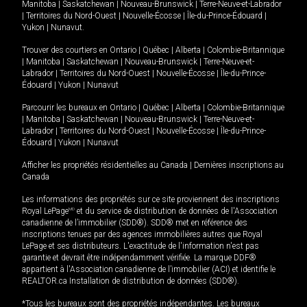
Manitoba
|
Saskatchewan
|
Nouveau-Brunswick
|
Terre-Neuve-et-Labrador
|
Territoires du Nord-Ouest
|
Nouvelle-Écosse
|
Île-du-Prince-Édouard
|
Yukon
|
Nunavut
.
Trouver des courtiers en
Ontario
|
Québec
|
Alberta
|
Colombie-Britannique
|
Manitoba
|
Saskatchewan
|
Nouveau-Brunswick
|
Terre-Neuve-et-
Labrador
|
Territoires du Nord-Ouest
|
Nouvelle-Écosse
|
Île-du-Prince-
Édouard
|
Yukon
|
Nunavut
Parcourir les bureaux en
Ontario
|
Québec
|
Alberta
|
Colombie-Britannique
|
Manitoba
|
Saskatchewan
|
Nouveau-Brunswick
|
Terre-Neuve-et-
Labrador
|
Territoires du Nord-Ouest
|
Nouvelle-Écosse
|
Île-du-Prince-
Édouard
|
Yukon
|
Nunavut
Afficher les propriétés résidentielles au Canada
|
Dernières inscriptions au
Canada
Les informations des propriétés sur ce site proviennent des inscriptions
Royal LePage
MD
et du service de distribution de données de l'Association
canadienne de l’immobilier (SDD®). SDD® met en référence des
inscriptions tenues par des agences immobilières autres que Royal
LePage et ses distributeurs. L'exactitude de l'information n'est pas
garantie et devrait être indépendamment vérifiée. La marque DDF®
appartient à l'Association canadienne de l’immobilier (ACI) et identifie le
REALTOR.ca Installation de distribution de données (SDD®).
*Tous les bureaux sont des propriétés indépendantes. Les bureaux