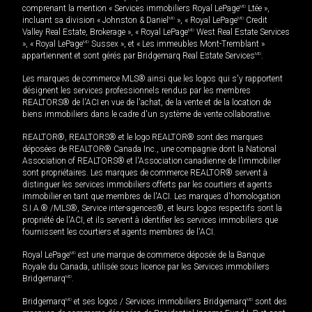
comprenant la mention « Services immobiliers Royal LePage
MD
Ltée »,
incluant sa division « Johnston & Daniel
MD
», « Royal LePage
MD
Credit
Valley Real Estate, Brokerage », « Royal LePage
MD
West Real Estate Services
», « Royal LePage
MD
Sussex », et « Les immeubles Mont-Tremblant »
appartiennent et sont gérés par Bridgemarq Real Estate Services
MD
.
Les marques de commerce MLS® ainsi que les logos qui s'y rapportent
désignent les services professionnels rendus par les membres
REALTORS® de l'ACI en vue de l'achat, de la vente et de la location de
biens immobiliers dans le cadre d'un système de vente collaborative.
REALTOR®, REALTORS® et le logo REALTOR® sont des marques
déposées de REALTOR® Canada Inc., une compagnie dont la National
Association of REALTORS® et l'Association canadienne de l’immobilier
sont propriétaires. Les marques de commerce REALTOR® servent à
distinguer les services immobiliers offerts par les courtiers et agents
immobilier en tant que membres de l'ACI. Les marques d'homologation
S.I.A.® /MLS®, Service inter-agences®, et leurs logos respectifs sont la
propriété de l'ACI, et ils servent à identifier les services immobiliers que
fournissent les courtiers et agents membres de l'ACI.
Royal LePage
MD
est une marque de commerce déposée de la Banque
Royale du Canada, utilisée sous licence par les Services immobiliers
Bridgemarq
MD
.
Bridgemarq
MD
et ses logos / Services immobiliers Bridgemarq
MD
sont des