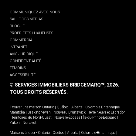
COMMUNIQUEZ AVEC NOUS
SALLE DES MÉDIAS
BLOGUE
PROPRIÉTÉS LUXUEUSES
COMMERCIAL
INTRANET
AVIS JURIDIQUE
CONFIDENTIALITÉ
TÉMOINS
ACCESSIBILITÉ
© SERVICES IMMOBILIERS BRIDGEMARQ
, 2026.
MD
TOUS DROITS RÉSERVÉS.
Trouver une maison
Ontario
|
Québec
|
Alberta
|
Colombie-Britannique
|
Manitoba
|
Saskatchewan
|
Nouveau-Brunswick
|
Terre-Neuve-et-Labrador
|
Territoires du Nord-Ouest
|
Nouvelle-Écosse
|
Île-du-Prince-Édouard
|
Yukon
|
Nunavut
.
Maisons à louer -
Ontario
|
Québec
|
Alberta
|
Colombie-Britannique
|