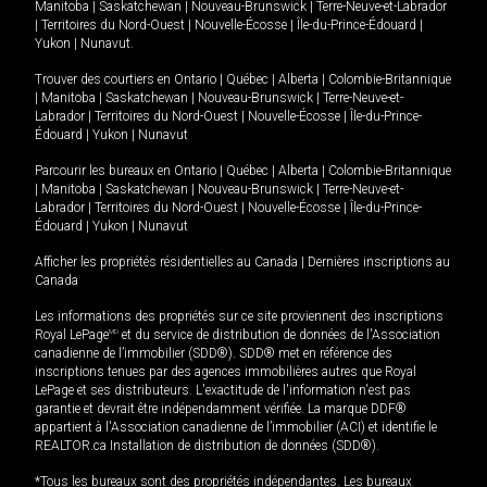
Manitoba
|
Saskatchewan
|
Nouveau-Brunswick
|
Terre-Neuve-et-Labrador
|
Territoires du Nord-Ouest
|
Nouvelle-Écosse
|
Île-du-Prince-Édouard
|
Yukon
|
Nunavut
.
Trouver des courtiers en
Ontario
|
Québec
|
Alberta
|
Colombie-Britannique
|
Manitoba
|
Saskatchewan
|
Nouveau-Brunswick
|
Terre-Neuve-et-
Labrador
|
Territoires du Nord-Ouest
|
Nouvelle-Écosse
|
Île-du-Prince-
Édouard
|
Yukon
|
Nunavut
Parcourir les bureaux en
Ontario
|
Québec
|
Alberta
|
Colombie-Britannique
|
Manitoba
|
Saskatchewan
|
Nouveau-Brunswick
|
Terre-Neuve-et-
Labrador
|
Territoires du Nord-Ouest
|
Nouvelle-Écosse
|
Île-du-Prince-
Édouard
|
Yukon
|
Nunavut
Afficher les propriétés résidentielles au Canada
|
Dernières inscriptions au
Canada
Les informations des propriétés sur ce site proviennent des inscriptions
Royal LePage
MD
et du service de distribution de données de l'Association
canadienne de l’immobilier (SDD®). SDD® met en référence des
inscriptions tenues par des agences immobilières autres que Royal
LePage et ses distributeurs. L'exactitude de l'information n'est pas
garantie et devrait être indépendamment vérifiée. La marque DDF®
appartient à l'Association canadienne de l’immobilier (ACI) et identifie le
REALTOR.ca Installation de distribution de données (SDD®).
*Tous les bureaux sont des propriétés indépendantes. Les bureaux