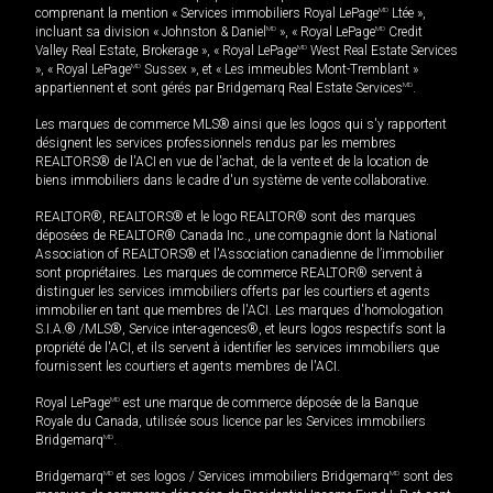
comprenant la mention « Services immobiliers Royal LePage
MD
Ltée »,
incluant sa division « Johnston & Daniel
MD
», « Royal LePage
MD
Credit
Valley Real Estate, Brokerage », « Royal LePage
MD
West Real Estate Services
», « Royal LePage
MD
Sussex », et « Les immeubles Mont-Tremblant »
appartiennent et sont gérés par Bridgemarq Real Estate Services
MD
.
Les marques de commerce MLS® ainsi que les logos qui s'y rapportent
désignent les services professionnels rendus par les membres
REALTORS® de l'ACI en vue de l'achat, de la vente et de la location de
biens immobiliers dans le cadre d'un système de vente collaborative.
REALTOR®, REALTORS® et le logo REALTOR® sont des marques
déposées de REALTOR® Canada Inc., une compagnie dont la National
Association of REALTORS® et l'Association canadienne de l’immobilier
sont propriétaires. Les marques de commerce REALTOR® servent à
distinguer les services immobiliers offerts par les courtiers et agents
immobilier en tant que membres de l'ACI. Les marques d'homologation
S.I.A.® /MLS®, Service inter-agences®, et leurs logos respectifs sont la
propriété de l'ACI, et ils servent à identifier les services immobiliers que
fournissent les courtiers et agents membres de l'ACI.
Royal LePage
MD
est une marque de commerce déposée de la Banque
Royale du Canada, utilisée sous licence par les Services immobiliers
Bridgemarq
MD
.
Bridgemarq
MD
et ses logos / Services immobiliers Bridgemarq
MD
sont des