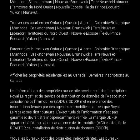
Manitoba
|
Saskatchewan
|
Nouveau-Brunswick
|
Terre-Neuve-et-Labrador
|
Territoires du Nord-Ouest
|
Nouvelle-Écosse
|
Île-du-Prince-Édouard
|
Yukon
|
Nunavut
.
Trouver des courtiers en
Ontario
|
Québec
|
Alberta
|
Colombie-Britannique
|
Manitoba
|
Saskatchewan
|
Nouveau-Brunswick
|
Terre-Neuve-et-
Labrador
|
Territoires du Nord-Ouest
|
Nouvelle-Écosse
|
Île-du-Prince-
Édouard
|
Yukon
|
Nunavut
Parcourir les bureaux en
Ontario
|
Québec
|
Alberta
|
Colombie-Britannique
|
Manitoba
|
Saskatchewan
|
Nouveau-Brunswick
|
Terre-Neuve-et-
Labrador
|
Territoires du Nord-Ouest
|
Nouvelle-Écosse
|
Île-du-Prince-
Édouard
|
Yukon
|
Nunavut
Afficher les propriétés résidentielles au Canada
|
Dernières inscriptions au
Canada
Les informations des propriétés sur ce site proviennent des inscriptions
Royal LePage
MD
et du service de distribution de données de l'Association
canadienne de l’immobilier (SDD®). SDD® met en référence des
inscriptions tenues par des agences immobilières autres que Royal
LePage et ses distributeurs. L'exactitude de l'information n'est pas
garantie et devrait être indépendamment vérifiée. La marque DDF®
appartient à l'Association canadienne de l’immobilier (ACI) et identifie le
REALTOR.ca Installation de distribution de données (SDD®).
*Tous les bureaux sont des propriétés indépendantes. Les bureaux