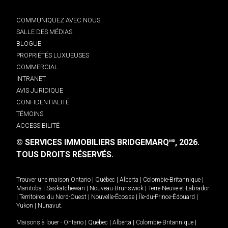
COMMUNIQUEZ AVEC NOUS
SALLE DES MÉDIAS
BLOGUE
PROPRIÉTÉS LUXUEUSES
COMMERCIAL
INTRANET
AVIS JURIDIQUE
CONFIDENTIALITÉ
TÉMOINS
ACCESSIBILITÉ
© SERVICES IMMOBILIERS BRIDGEMARQ
, 2026.
MD
TOUS DROITS RÉSERVÉS.
Trouver une maison
Ontario
|
Québec
|
Alberta
|
Colombie-Britannique
|
Manitoba
|
Saskatchewan
|
Nouveau-Brunswick
|
Terre-Neuve-et-Labrador
|
Territoires du Nord-Ouest
|
Nouvelle-Écosse
|
Île-du-Prince-Édouard
|
Yukon
|
Nunavut
.
Maisons à louer -
Ontario
|
Québec
|
Alberta
|
Colombie-Britannique
|