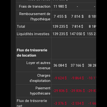
Frais de transaction
11 980 $
-
-
Remboursement de
7 455 $
7 814 $
8 189 $
l’hypothèque
Total
139 235 $
7 814 $
8 189 $
Liquidités investies
139 235 $
147 050 $
155 239 $
1
Flux de trésorerie
de location
Loyer et autres
36 084 $
37 166 $
38 281 $
3
revenue
Charges
-9 624 $
-9 864 $
-10 111 $
-
d'exploitation
Paiement
-29 836 $
-29 836 $
-29 836 $
-
hypothécaire
Flux de trésorerie
-3 376 $
-2 534 $
-1 666 $
net