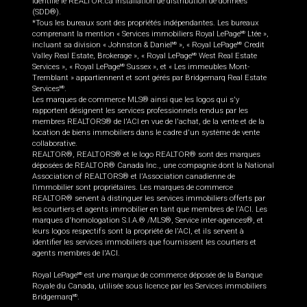
identifie le REALTOR.ca Installation de distribution de données
(SDD®).
*Tous les bureaux sont des propriétés indépendantes. Les bureaux
comprenant la mention « Services immobiliers Royal LePage
Ltée »,
MD
incluant sa division « Johnston & Daniel
», « Royal LePage
Credit
MD
MD
Valley Real Estate, Brokerage », « Royal LePage
West Real Estate
MD
Services », « Royal LePage
Sussex », et « Les immeubles Mont-
MD
Tremblant » appartiennent et sont gérés par Bridgemarq Real Estate
Services
.
MD
Les marques de commerce MLS® ainsi que les logos qui s'y
rapportent désignent les services professionnels rendus par les
membres REALTORS® de l'ACI en vue de l'achat, de la vente et de la
location de biens immobiliers dans le cadre d'un système de vente
collaborative.
REALTOR®, REALTORS® et le logo REALTOR® sont des marques
déposées de REALTOR® Canada Inc., une compagnie dont la National
Association of REALTORS® et l'Association canadienne de
l’immobilier sont propriétaires. Les marques de commerce
REALTOR® servent à distinguer les services immobiliers offerts par
les courtiers et agents immobilier en tant que membres de l'ACI. Les
marques d'homologation S.I.A.® /MLS®, Service inter-agences®, et
leurs logos respectifs sont la propriété de l'ACI, et ils servent à
identifier les services immobiliers que fournissent les courtiers et
agents membres de l'ACI.
Royal LePage
est une marque de commerce déposée de la Banque
MD
Royale du Canada, utilisée sous licence par les Services immobiliers
Bridgemarq
.
MD