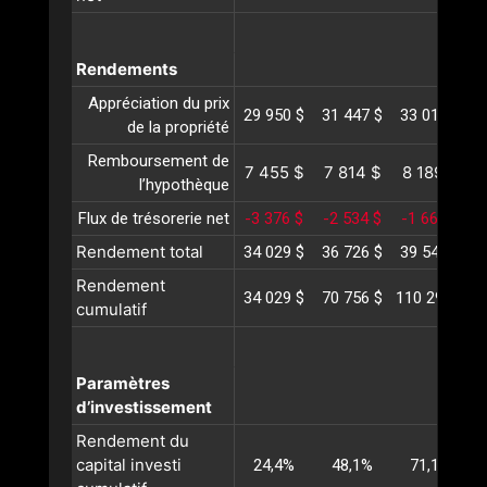
Rendements
Appréciation du prix
29 950 $
31 447 $
33 019 $
3
de la propriété
Remboursement de
7 455 $
7 814 $
8 189 $
l’hypothèque
Flux de trésorerie net
-3 376 $
-2 534 $
-1 666 $
Rendement total
34 029 $
36 726 $
39 542 $
4
Rendement
34 029 $
70 756 $
110 299 $
1
cumulatif
Paramètres
d’investissement
Rendement du
capital investi
24,4%
48,1%
71,1%