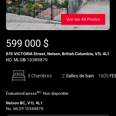
Voir les 46 Photos
599 000
$
615 VICTORIA Street, Nelson, British Columbia, V1L 4L1
NO. MLS® 10389879
3 Chambres
2
Salles de bain
1605
FE
MC
ÉvaluationExpress
:
Non disponible
Nelson BC, V1L 4L1
No. MLS® 10389879