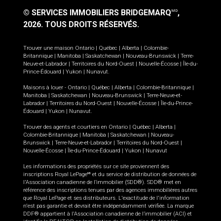
© SERVICES IMMOBILIERS BRIDGEMARQ
,
MD
2026.
TOUS DROITS RÉSERVÉS.
Trouver une maison
Ontario
|
Québec
|
Alberta
|
Colombie-
Britannique
|
Manitoba
|
Saskatchewan
|
Nouveau-Brunswick
|
Terre-
Neuve-et-Labrador
|
Territoires du Nord-Ouest
|
Nouvelle-Écosse
|
Île-du-
Prince-Édouard
|
Yukon
|
Nunavut
.
Maisons à louer -
Ontario
|
Québec
|
Alberta
|
Colombie-Britannique
|
Manitoba
|
Saskatchewan
|
Nouveau-Brunswick
|
Terre-Neuve-et-
Labrador
|
Territoires du Nord-Ouest
|
Nouvelle-Écosse
|
Île-du-Prince-
Édouard
|
Yukon
|
Nunavut
.
Trouver des agents et courtiers en
Ontario
|
Québec
|
Alberta
|
Colombie-Britannique
|
Manitoba
|
Saskatchewan
|
Nouveau-
Brunswick
|
Terre-Neuve-et-Labrador
|
Territoires du Nord-Ouest
|
Nouvelle-Écosse
|
Île-du-Prince-Édouard
|
Yukon
|
Nunavut
Les informations des propriétés sur ce site proviennent des
inscriptions Royal LePage
et du service de distribution de données de
MD
l'Association canadienne de l’immobilier (SDD®). SDD® met en
référence des inscriptions tenues par des agences immobilières autres
que Royal LePage et ses distributeurs. L'exactitude de l'information
n'est pas garantie et devrait être indépendamment vérifiée. La marque
DDF® appartient à l'Association canadienne de l’immobilier (ACI) et