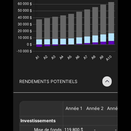
RENDEMENTS POTENTIELS
Année
1
Année
2
Année
3
A
Investissements
Mise de fonds
119 800 $
-
-