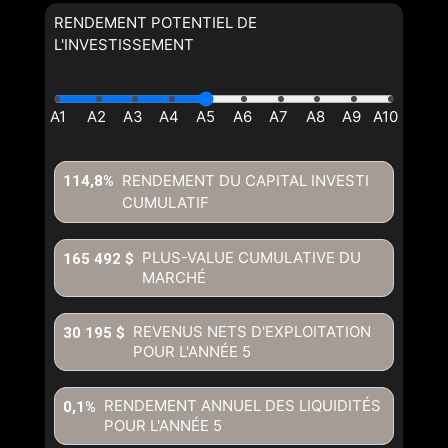
RENDEMENT POTENTIEL DE
L'INVESTISSEMENT
RENDEMENT DU CAPITAL INVESTI
114,8%
CUMULATIF
PLUS-VALUE CUMULATIVE DU
165 492 $
MARCHÉ
REVENUS NETS D'EXPLOITATION
30 195 $
POUR L'ANNÉE
5
RENDEMENT ANNUEL DES LIQUIDITÉS
0,1%
POUR L'ANNÉE
5