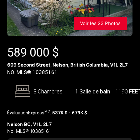
Voir les 23 Photos
589 000
$
609 Second Street, Nelson, British Columbia, V1L 2L7
NO. MLS® 10385161
3 Chambres
1
Salle de bain
1190
FEE
MC
ÉvaluationExpress
:
537K $ - 679K $
Nelson BC, V1L 2L7
No. MLS® 10385161