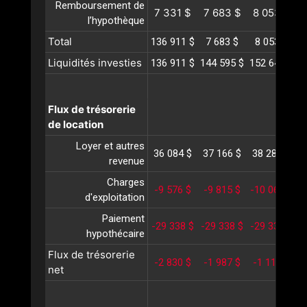
Remboursement de
7 331 $
7 683 $
8 053 $
8
l’hypothèque
Total
136 911 $
7 683 $
8 053 $
Liquidités investies
136 911 $
144 595 $
152 648 $
1
Flux de trésorerie
de location
Loyer et autres
36 084 $
37 166 $
38 281 $
3
revenue
Charges
-9 576 $
-9 815 $
-10 062 $
-
d'exploitation
Paiement
-29 338 $
-29 338 $
-29 338 $
-
hypothécaire
Flux de trésorerie
-2 830 $
-1 987 $
-1 118 $
net