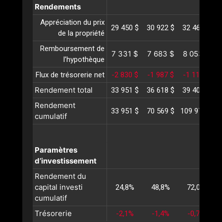
Rendements
Appréciation du prix
29 450 $
30 922 $
32 468 $
3
de la propriété
Remboursement de
7 331 $
7 683 $
8 053 $
8
l’hypothèque
Flux de trésorerie net
-2 830 $
-1 987 $
-1 118 $
Rendement total
33 951 $
36 618 $
39 402 $
4
Rendement
33 951 $
70 569 $
109 972 $
1
cumulatif
Paramètres
d’investissement
Rendement du
capital investi
24,8%
48,8%
72,0%
cumulatif
Trésorerie
-2,1%
-1,4%
-0,7%