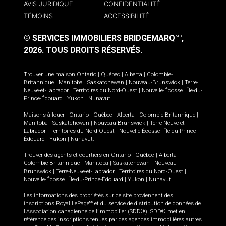
AVIS JURIDIQUE
CONFIDENTIALITÉ
TÉMOINS
ACCESSIBILITÉ
© SERVICES IMMOBILIERS BRIDGEMARQ
,
MD
2026.
TOUS DROITS RÉSERVÉS.
Trouver une maison
Ontario
|
Québec
|
Alberta
|
Colombie-
Britannique
|
Manitoba
|
Saskatchewan
|
Nouveau-Brunswick
|
Terre-
Neuve-et-Labrador
|
Territoires du Nord-Ouest
|
Nouvelle-Écosse
|
Île-du-
Prince-Édouard
|
Yukon
|
Nunavut
.
Maisons à louer -
Ontario
|
Québec
|
Alberta
|
Colombie-Britannique
|
Manitoba
|
Saskatchewan
|
Nouveau-Brunswick
|
Terre-Neuve-et-
Labrador
|
Territoires du Nord-Ouest
|
Nouvelle-Écosse
|
Île-du-Prince-
Édouard
|
Yukon
|
Nunavut
.
Trouver des agents et courtiers en
Ontario
|
Québec
|
Alberta
|
Colombie-Britannique
|
Manitoba
|
Saskatchewan
|
Nouveau-
Brunswick
|
Terre-Neuve-et-Labrador
|
Territoires du Nord-Ouest
|
Nouvelle-Écosse
|
Île-du-Prince-Édouard
|
Yukon
|
Nunavut
Les informations des propriétés sur ce site proviennent des
inscriptions Royal LePage
et du service de distribution de données de
MD
l'Association canadienne de l’immobilier (SDD®). SDD® met en
référence des inscriptions tenues par des agences immobilières autres