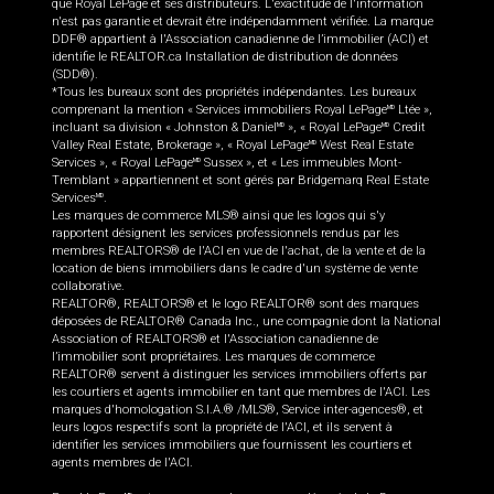
que Royal LePage et ses distributeurs. L'exactitude de l'information
n'est pas garantie et devrait être indépendamment vérifiée. La marque
DDF® appartient à l'Association canadienne de l’immobilier (ACI) et
identifie le REALTOR.ca Installation de distribution de données
(SDD®).
*Tous les bureaux sont des propriétés indépendantes. Les bureaux
comprenant la mention « Services immobiliers Royal LePage
Ltée »,
MD
incluant sa division « Johnston & Daniel
», « Royal LePage
Credit
MD
MD
Valley Real Estate, Brokerage », « Royal LePage
West Real Estate
MD
Services », « Royal LePage
Sussex », et « Les immeubles Mont-
MD
Tremblant » appartiennent et sont gérés par Bridgemarq Real Estate
Services
.
MD
Les marques de commerce MLS® ainsi que les logos qui s'y
rapportent désignent les services professionnels rendus par les
membres REALTORS® de l'ACI en vue de l'achat, de la vente et de la
location de biens immobiliers dans le cadre d'un système de vente
collaborative.
REALTOR®, REALTORS® et le logo REALTOR® sont des marques
déposées de REALTOR® Canada Inc., une compagnie dont la National
Association of REALTORS® et l'Association canadienne de
l’immobilier sont propriétaires. Les marques de commerce
REALTOR® servent à distinguer les services immobiliers offerts par
les courtiers et agents immobilier en tant que membres de l'ACI. Les
marques d'homologation S.I.A.® /MLS®, Service inter-agences®, et
leurs logos respectifs sont la propriété de l'ACI, et ils servent à
identifier les services immobiliers que fournissent les courtiers et
agents membres de l'ACI.