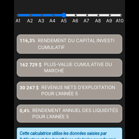
RENDEMENT DU CAPITAL INVESTI
116,3%
CUMULATIF
PLUS-VALUE CUMULATIVE DU
162 729 $
MARCHÉ
REVENUS NETS D'EXPLOITATION
30 247 $
POUR L'ANNÉE
5
RENDEMENT ANNUEL DES LIQUIDITÉS
0,4%
POUR L'ANNÉE
5
Cette calculatrice utilise les données saisies par