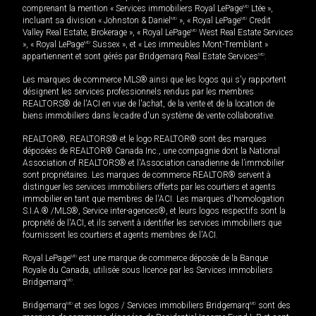
comprenant la mention « Services immobiliers Royal LePage
MD
Ltée »,
incluant sa division « Johnston & Daniel
MD
», « Royal LePage
MD
Credit
Valley Real Estate, Brokerage », « Royal LePage
MD
West Real Estate Services
», « Royal LePage
MD
Sussex », et « Les immeubles Mont-Tremblant »
appartiennent et sont gérés par Bridgemarq Real Estate Services
MD
.
Les marques de commerce MLS® ainsi que les logos qui s'y rapportent
désignent les services professionnels rendus par les membres
REALTORS® de l'ACI en vue de l'achat, de la vente et de la location de
biens immobiliers dans le cadre d'un système de vente collaborative.
REALTOR®, REALTORS® et le logo REALTOR® sont des marques
déposées de REALTOR® Canada Inc., une compagnie dont la National
Association of REALTORS® et l'Association canadienne de l’immobilier
sont propriétaires. Les marques de commerce REALTOR® servent à
distinguer les services immobiliers offerts par les courtiers et agents
immobilier en tant que membres de l'ACI. Les marques d'homologation
S.I.A.® /MLS®, Service inter-agences®, et leurs logos respectifs sont la
propriété de l'ACI, et ils servent à identifier les services immobiliers que
fournissent les courtiers et agents membres de l'ACI.
Royal LePage
MD
est une marque de commerce déposée de la Banque
Royale du Canada, utilisée sous licence par les Services immobiliers
Bridgemarq
MD
.
Bridgemarq
MD
et ses logos / Services immobiliers Bridgemarq
MD
sont des