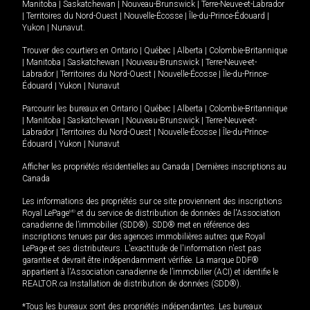
Manitoba
|
Saskatchewan
|
Nouveau-Brunswick
|
Terre-Neuve-et-Labrador
|
Territoires du Nord-Ouest
|
Nouvelle-Écosse
|
Île-du-Prince-Édouard
|
Yukon
|
Nunavut
.
Trouver des courtiers en
Ontario
|
Québec
|
Alberta
|
Colombie-Britannique
|
Manitoba
|
Saskatchewan
|
Nouveau-Brunswick
|
Terre-Neuve-et-
Labrador
|
Territoires du Nord-Ouest
|
Nouvelle-Écosse
|
Île-du-Prince-
Édouard
|
Yukon
|
Nunavut
Parcourir les bureaux en
Ontario
|
Québec
|
Alberta
|
Colombie-Britannique
|
Manitoba
|
Saskatchewan
|
Nouveau-Brunswick
|
Terre-Neuve-et-
Labrador
|
Territoires du Nord-Ouest
|
Nouvelle-Écosse
|
Île-du-Prince-
Édouard
|
Yukon
|
Nunavut
Afficher les propriétés résidentielles au Canada
|
Dernières inscriptions au
Canada
Les informations des propriétés sur ce site proviennent des inscriptions
Royal LePage
MD
et du service de distribution de données de l'Association
canadienne de l’immobilier (SDD®). SDD® met en référence des
inscriptions tenues par des agences immobilières autres que Royal
LePage et ses distributeurs. L'exactitude de l'information n'est pas
garantie et devrait être indépendamment vérifiée. La marque DDF®
appartient à l'Association canadienne de l’immobilier (ACI) et identifie le
REALTOR.ca Installation de distribution de données (SDD®).
*Tous les bureaux sont des propriétés indépendantes. Les bureaux