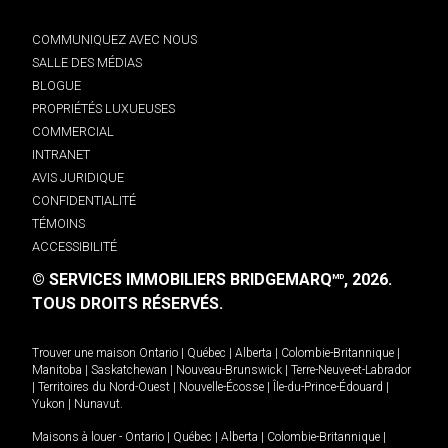
COMMUNIQUEZ AVEC NOUS
SALLE DES MÉDIAS
BLOGUE
PROPRIÉTÉS LUXUEUSES
COMMERCIAL
INTRANET
AVIS JURIDIQUE
CONFIDENTIALITÉ
TÉMOINS
ACCESSIBILITÉ
© SERVICES IMMOBILIERS BRIDGEMARQ
, 2026.
MD
TOUS DROITS RÉSERVÉS.
Trouver une maison
Ontario
|
Québec
|
Alberta
|
Colombie-Britannique
|
Manitoba
|
Saskatchewan
|
Nouveau-Brunswick
|
Terre-Neuve-et-Labrador
|
Territoires du Nord-Ouest
|
Nouvelle-Écosse
|
Île-du-Prince-Édouard
|
Yukon
|
Nunavut
.
Maisons à louer -
Ontario
|
Québec
|
Alberta
|
Colombie-Britannique
|